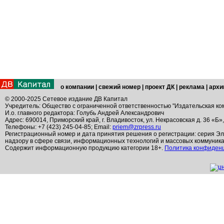
о компании
|
свежий номер
|
проект ДК
|
реклама
|
архи
© 2000-2025 Сетевое издание ДВ Капитал
Учредитель: Общество с ограниченной ответственностью "Издательская ко
И.о. главного редактора: Голубь Андрей Александрович
Адрес: 690014, Приморский край, г. Владивосток, ул. Некрасовская д. 36 «Б»
Телефоны: +7 (423) 245-04-85; Email:
priem@zrpress.ru
Регистрационный номер и дата принятия решения о регистрации: серия Эл
надзору в сфере связи, информационных технологий и массовых коммуник
Содержит информационную продукцию категории 18+.
Политика конфиден