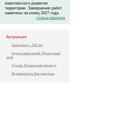
комплексного развития
территории. Завершение работ
намечено на конец 2027 года.
статьи раздела
Актуально
Хабаровску - 160 лет
Адреса инвестиций. Приморский
край
Туризм: Приморский маршрут
Недвижимость Владивостока