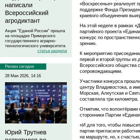
«Воскресенье» реализует п
написали
поддержке Фонда Президент
Всероссийский
краевого объединения выигр
агродиктант
На этой неделе в рамках «
Акция "Единой России" прошла
партийного проекта «Едина
на площадке Приморского
конкурс по пространственн
государственного аграрно-
зрению.
технологического университета
статьи раздела
К мероприятию присоедини
первой и второй группы из
Всероссийского общества с
Регион сегодня
сопровождающими.
28 Мая 2026, 14:16
Участники конкурса прошли
центру Владивостока, а им
Морская, Алеутская и Свет
составляла три километра.
Отметим, что волонтёрами 
сторонники Партии «Единая
«И для того, чтобы повыси
партии пригласили работни
Юрий Трутнев
на маршруте, но, к счастью