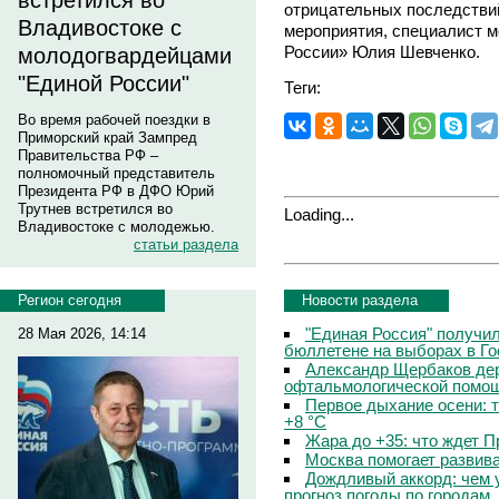
встретился во
отрицательных последствий
Владивостоке с
мероприятия, специалист м
России» Юлия Шевченко.
молодогвардейцами
"Единой России"
Теги:
Во время рабочей поездки в
Приморский край Зампред
Правительства РФ –
полномочный представитель
Президента РФ в ДФО Юрий
Трутнев встретился во
Loading...
Владивостоке с молодежью.
статьи раздела
Новости раздела
Регион сегодня
"Единая Россия" получи
28 Мая 2026, 14:14
бюллетене на выборах в Г
Александр Щербаков дер
офтальмологической помощ
Первое дыхание осени: 
+8 °C
Жара до +35: что ждет 
Москва помогает развив
Дождливый аккорд: чем 
прогноз погоды по городам