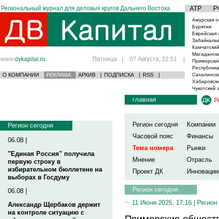
Региональный журнал для деловых кругов Дальнего Востока
АТР
Р
Амурская о
Бурятия
Еврейская 
Забайкаль
Камчатский
Магаданска
www.
dvkapital.ru
Пятница
|
07 Августа, 22:51
|
Приморски
Республика
О КОМПАНИИ
РЕКЛАМА
АРХИВ
|
ПОДПИСКА
|
RSS
|
Сахалинска
Хабаровски
Чукотский 
главная
Р
Регион сегодня
Компании
Регион сегодня
Часовой пояс
Финансы
06.08 |
Тема номера
Рынки
"Единая Россия" получила
Мнение
Отрасль
первую строку в
избирательном бюллетене на
Проект ДК
Инновации
выборах в Госдуму
Регион сегодня
06.08 |
11 Июня 2025, 17:16 |
Регион
Александр Щербаков держит
на контроле ситуацию с
Приморские общест