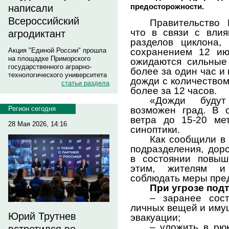
предосторожности.
написали
Всероссийский
Правительство
что в связи с вли
агродиктант
разделов циклона,
сохранением 12 ию
Акция "Единой России" прошла
на площадке Приморского
ожидаются сильные
государственного аграрно-
более за один час и
технологического университета
дожди с количеством
статьи раздела
более за 12 часов.
«Дожди будут
возможен град. В 
Регион сегодня
ветра до 15-20 мет
28 Мая 2026, 14:16
синоптики.
Как сообщили в
подразделения, дор
в состоянии повыш
этим, жителям и
соблюдать меры пре
При угрозе под
– заранее сост
личных вещей и иму
Юрий Трутнев
эвакуации;
– уложить в рю