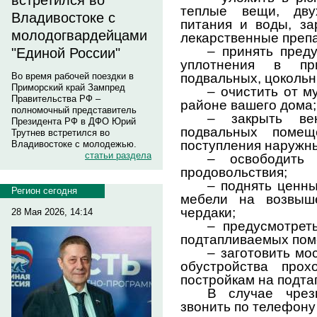
встретился во
теплые вещи, дву
Владивостоке с
питания и воды, за
молодогвардейцами
лекарственные преп
– принять пред
"Единой России"
уплотнения в пр
подвальных, цокольн
Во время рабочей поездки в
Приморский край Зампред
– очистить от м
Правительства РФ –
районе вашего дома;
полномочный представитель
– закрыть ве
Президента РФ в ДФО Юрий
подвальных помещ
Трутнев встретился во
поступления наружны
Владивостоке с молодежью.
статьи раздела
– освободить
продовольствия;
– поднять ценн
Регион сегодня
мебели на возвыш
чердаки;
28 Мая 2026, 14:14
– предусмотрет
подтапливаемых пом
– заготовить мо
обустройства про
постройкам на подта
В случае чрез
звонить по телефону