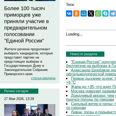
Теги:
Более 100 тысяч
приморцев уже
приняли участие в
предварительном
голосовании
Loading...
"Единой России"
Жители региона продолжают
выбирать кандидатов, которые
Новости раздела
представят партию на
"Единая Россия" получи
предстоящих выборах в
бюллетене на выборах в Г
Государственную Думу и
Александр Щербаков дер
Законодательное Собрание
офтальмологической помощ
Приморского края.
Первое дыхание осени: 
статьи раздела
+8 °C
Жара до +35: что ждет 
Москва помогает развив
Регион сегодня
Дождливый аккорд: чем 
27 Мая 2026, 13:29
прогноз погоды по городам
Сильный ветер и грозы: 
по городам
Ливни, грозы и порывист
прогноз по городам