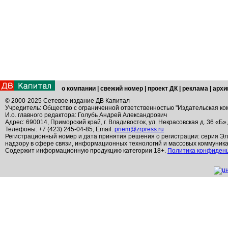
о компании
|
свежий номер
|
проект ДК
|
реклама
|
архи
© 2000-2025 Сетевое издание ДВ Капитал
Учредитель: Общество с ограниченной ответственностью "Издательская ко
И.о. главного редактора: Голубь Андрей Александрович
Адрес: 690014, Приморский край, г. Владивосток, ул. Некрасовская д. 36 «Б»
Телефоны: +7 (423) 245-04-85; Email:
priem@zrpress.ru
Регистрационный номер и дата принятия решения о регистрации: серия Эл
надзору в сфере связи, информационных технологий и массовых коммуник
Содержит информационную продукцию категории 18+.
Политика конфиден