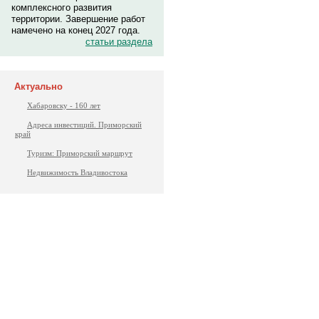
комплексного развития
территории. Завершение работ
намечено на конец 2027 года.
статьи раздела
Актуально
Хабаровску - 160 лет
Адреса инвестиций. Приморский
край
Туризм: Приморский маршрут
Недвижимость Владивостока