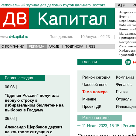
Региональный журнал для деловых кругов Дальнего Востока
АТР
Р
Амурская о
Бурятия
Еврейская 
Забайкаль
Камчатский
Магаданска
www.
dvkapital.ru
Понедельник
|
10 Августа, 02:23
|
Приморски
Республика
О КОМПАНИИ
РЕКЛАМА
АРХИВ
|
ПОДПИСКА
|
RSS
|
Сахалинска
Хабаровски
Чукотский 
главная
Р
Регион сегодня
Компании
Регион сегодня
Часовой пояс
Финансы
06.08 |
Тема номера
Рынки
"Единая Россия" получила
Мнение
Отрасль
первую строку в
избирательном бюллетене на
Проект ДК
Инновации
выборах в Госдуму
Регион сегодня
06.08 |
11 Июля 2023, 15:15 |
Регион
Александр Щербаков держит
на контроле ситуацию с
Оперативные службы