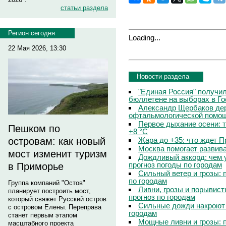
статьи раздела
Регион сегодня
Loading...
22 Мая 2026, 13:30
Новости раздела
"Единая Россия" получи
бюллетене на выборах в Г
Александр Щербаков дер
офтальмологической помощ
Первое дыхание осени: 
Пешком по
+8 °C
Жара до +35: что ждет 
островам: как новый
Москва помогает развив
мост изменит туризм
Дождливый аккорд: чем 
прогноз погоды по городам
в Приморье
Сильный ветер и грозы: 
по городам
Группа компаний "Остов"
Ливни, грозы и порывист
планирует построить мост,
прогноз по городам
который свяжет Русский остров
Сильные дожди накроют 
с островом Елены. Переправа
городам
станет первым этапом
Мощные ливни и грозы: 
масштабного проекта