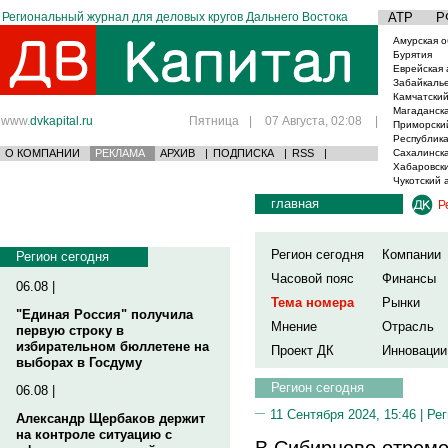
Региональный журнал для деловых кругов Дальнего Востока
АТР
Р
Амурская о
Бурятия
Еврейская 
Забайкаль
Камчатский
Магаданска
www.
dvkapital.ru
Пятница
|
07 Августа, 02:08
|
Приморски
Республика
О КОМПАНИИ
РЕКЛАМА
АРХИВ
|
ПОДПИСКА
|
RSS
|
Сахалинска
Хабаровски
Чукотский 
главная
Р
Регион сегодня
Компании
Регион сегодня
Часовой пояс
Финансы
06.08 |
Тема номера
Рынки
"Единая Россия" получила
Мнение
Отрасль
первую строку в
избирательном бюллетене на
Проект ДК
Инновации
выборах в Госдуму
Регион сегодня
06.08 |
11 Сентября 2024, 15:46 |
Рег
Александр Щербаков держит
на контроле ситуацию с
В Сибирцево отремо