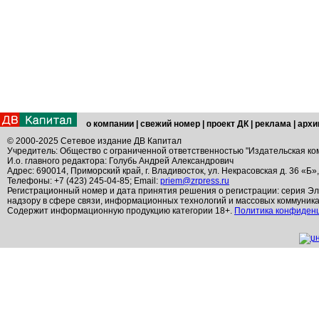
о компании
|
свежий номер
|
проект ДК
|
реклама
|
архи
© 2000-2025 Сетевое издание ДВ Капитал
Учредитель: Общество с ограниченной ответственностью "Издательская ко
И.о. главного редактора: Голубь Андрей Александрович
Адрес: 690014, Приморский край, г. Владивосток, ул. Некрасовская д. 36 «Б»
Телефоны: +7 (423) 245-04-85; Email:
priem@zrpress.ru
Регистрационный номер и дата принятия решения о регистрации: серия Эл
надзору в сфере связи, информационных технологий и массовых коммуник
Содержит информационную продукцию категории 18+.
Политика конфиден