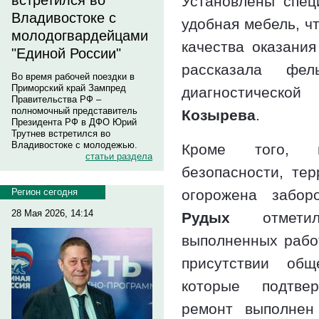
встретился во
Установлены спец
Владивостоке с
удобная мебель, ч
молодогвардейцами
качества оказани
"Единой России"
рассказала фель
Во время рабочей поездки в
Приморский край Зампред
диагностичес
Правительства РФ –
полномочный представитель
Козырева
.
Президента РФ в ДФО Юрий
Трутнев встретился во
Владивостоке с молодежью.
Кроме того, 
статьи раздела
безопасности, те
огорожена забо
Регион сегодня
28 Мая 2026, 14:14
Рудых
отметил
выполненных рабо
присутствии общ
которые подтве
ремонт выполнен