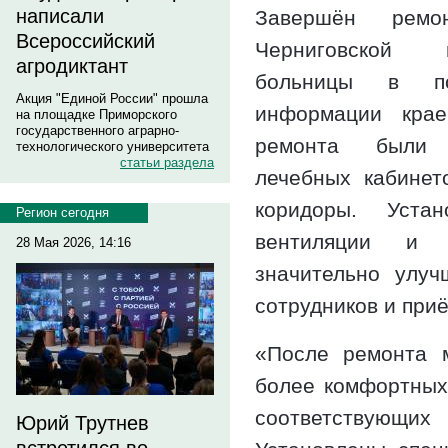
написали
Завершён рем
Всероссийский
Черниговской 
агродиктант
больницы в по
Акция "Единой России" прошла
информации крае
на площадке Приморского
государственного аграрно-
ремонта были 
технологического университета
статьи раздела
лечебных кабинет
коридоры. Уста
Регион сегодня
вентиляции и к
28 Мая 2026, 14:16
значительно улуч
сотрудников и при
«После ремонта 
более комфортных
соответствующ
Юрий Трутнев