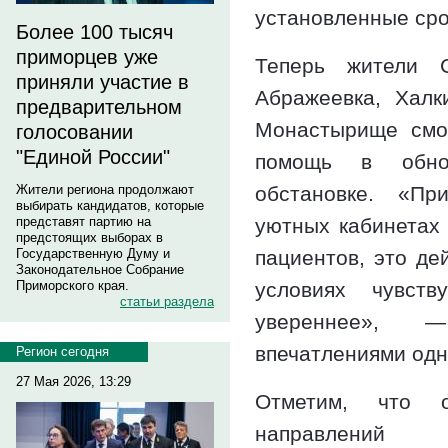
установленные сро
Более 100 тысяч
приморцев уже
Теперь жители 
приняли участие в
Абражеевка, Халк
предварительном
Монастырище смог
голосовании
"Единой России"
помощь в обно
обстановке. «Пр
Жители региона продолжают
выбирать кандидатов, которые
уютных кабинетах 
представят партию на
предстоящих выборах в
пациентов, это де
Государственную Думу и
Законодательное Собрание
условиях чувст
Приморского края.
статьи раздела
увереннее», 
впечатлениями одн
Регион сегодня
27 Мая 2026, 13:29
Отметим, что 
направлений 