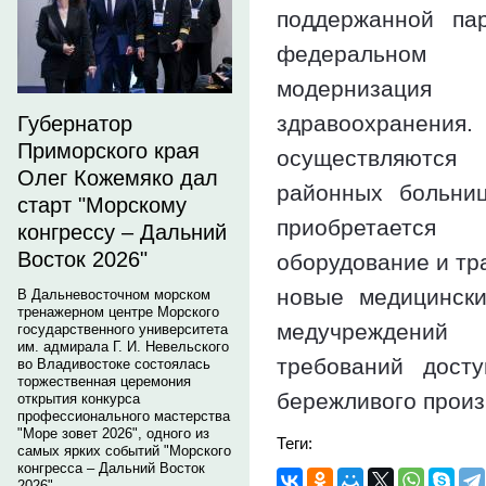
поддержанной па
федеральном
модернизаци
здравоохранения.
Губернатор
Приморского края
осуществляютс
Олег Кожемяко дал
районных больниц
старт "Морскому
приобретаетс
конгрессу – Дальний
Восток 2026"
оборудование и тра
новые медицински
В Дальневосточном морском
тренажерном центре Морского
медучреждений
государственного университета
им. адмирала Г. И. Невельского
требований дост
во Владивостоке состоялась
торжественная церемония
бережливого произ
открытия конкурса
профессионального мастерства
"Море зовет 2026", одного из
Теги:
самых ярких событий "Морского
конгресса – Дальний Восток
2026".