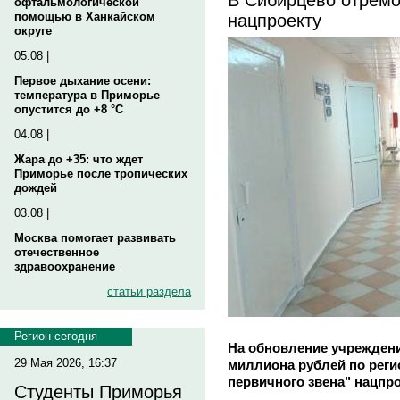
офтальмологической
нацпроекту
помощью в Ханкайском
округе
05.08 |
Первое дыхание осени:
температура в Приморье
опустится до +8 °C
04.08 |
Жара до +35: что ждет
Приморье после тропических
дождей
03.08 |
Москва помогает развивать
отечественное
здравоохранение
статьи раздела
Регион сегодня
На обновление учреждени
29 Мая 2026, 16:37
миллиона рублей по рег
первичного звена" нацпр
Студенты Приморья