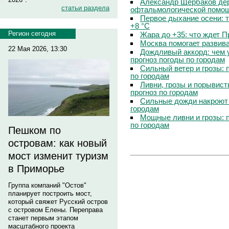
Александр Щербаков дер
статьи раздела
офтальмологической помощ
Первое дыхание осени: 
+8 °C
Регион сегодня
Жара до +35: что ждет 
Москва помогает развив
22 Мая 2026, 13:30
Дождливый аккорд: чем 
прогноз погоды по городам
Сильный ветер и грозы: 
по городам
Ливни, грозы и порывист
прогноз по городам
Сильные дожди накроют 
городам
Мощные ливни и грозы: 
по городам
Пешком по
островам: как новый
мост изменит туризм
в Приморье
Группа компаний "Остов"
планирует построить мост,
который свяжет Русский остров
с островом Елены. Переправа
станет первым этапом
масштабного проекта