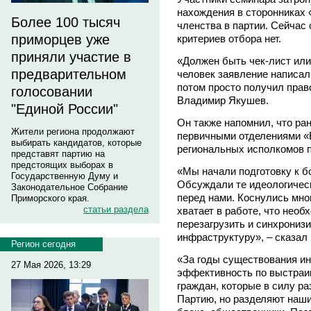
нахождения в сторонниках 
Более 100 тысяч
членства в партии. Сейчас 
приморцев уже
критериев отбора нет.
приняли участие в
«Должен быть чек-лист или 
предварительном
человек заявление написал
потом просто получил прав
голосовании
Владимир Якушев.
"Единой России"
Он также напомнил, что ра
Жители региона продолжают
первичными отделениями «
выбирать кандидатов, которые
региональных исполкомов п
представят партию на
предстоящих выборах в
«Мы начали подготовку к 
Государственную Думу и
Обсуждали те идеологическ
Законодательное Собрание
перед нами. Коснулись мног
Приморского края.
статьи раздела
хватает в работе, что необ
перезагрузить и синхрониз
инфраструктуру», – сказал
Регион сегодня
«За годы существования ин
27 Мая 2026, 13:29
эффективность по выстраив
граждан, которые в силу ра
Партию, но разделяют наши