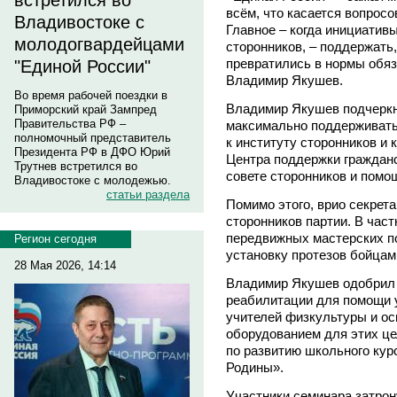
встретился во
всём, что касается вопрос
Владивостоке с
Главное – когда инициативы
молодогвардейцами
сторонников, – поддержать
превратились в нормы обяз
"Единой России"
Владимир Якушев.
Во время рабочей поездки в
Владимир Якушев подчеркну
Приморский край Зампред
Правительства РФ –
максимально поддерживать
полномочный представитель
к институту сторонников и к
Президента РФ в ДФО Юрий
Центра поддержки граждан
Трутнев встретился во
совете сторонников и помо
Владивостоке с молодежью.
статьи раздела
Помимо этого, врио секрет
сторонников партии. В час
передвижных мастерских по
Регион сегодня
установку протезов бойцам
28 Мая 2026, 14:14
Владимир Якушев одобрил
реабилитации для помощи 
учителей физкультуры и 
оборудованием для этих це
по развитию школьного кур
Родины».
Участники семинара затро