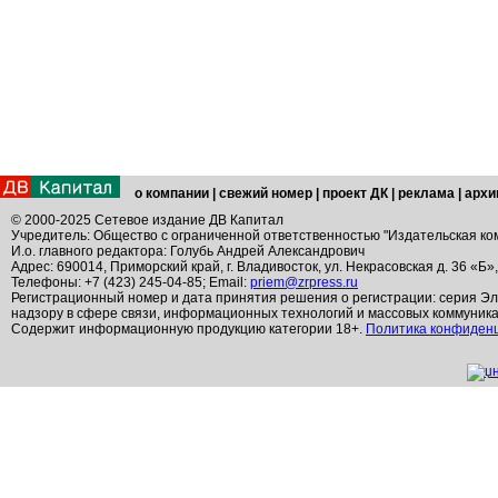
о компании
|
свежий номер
|
проект ДК
|
реклама
|
архи
© 2000-2025 Сетевое издание ДВ Капитал
Учредитель: Общество с ограниченной ответственностью "Издательская ко
И.о. главного редактора: Голубь Андрей Александрович
Адрес: 690014, Приморский край, г. Владивосток, ул. Некрасовская д. 36 «Б»
Телефоны: +7 (423) 245-04-85; Email:
priem@zrpress.ru
Регистрационный номер и дата принятия решения о регистрации: серия Эл
надзору в сфере связи, информационных технологий и массовых коммуник
Содержит информационную продукцию категории 18+.
Политика конфиден