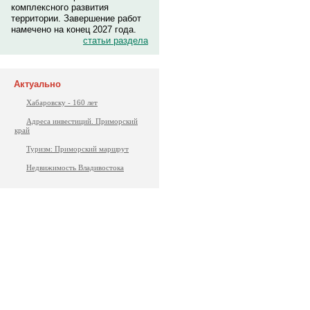
комплексного развития
территории. Завершение работ
намечено на конец 2027 года.
статьи раздела
Актуально
Хабаровску - 160 лет
Адреса инвестиций. Приморский
край
Туризм: Приморский маршрут
Недвижимость Владивостока