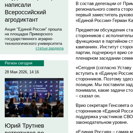
В состав делегации от При
написали
регионального совета стор
Всероссийский
первый заместитель руково
агродиктант
«Единой России» Герман Ка
Акция "Единой России" прошла
Предметом обсуждения ста
на площадке Приморского
сторонников с исполнитель
государственного аграрно-
функционал в партийном ст
технологического университета
кампаниях. Институт сторо
статьи раздела
партии, подчеркнул врио с
пленарном заседании семи
Регион сегодня
«Сегодня (согласно Уставу п
28 Мая 2026, 14:16
вступить в «Единую Россию
сторонников. Поэтому зде
позиции. Мы поставили зад
понимали, какие задачи сто
– сказал он.
Врио секретаря Генсовета 
сторонников «Единой Росси
поддержка участников СВО 
законодательном уровне.
Юрий Трутнев
«Единая Россия» – самая м