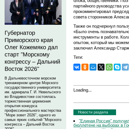
блока, общественники. Поэ
партийного руководства уси
прокомментировал председ
совета сторонников Алекса
Также он подчеркнул польз
«Было очень познавательно
Губернатор
инструменты в работе. Кол
Приморского края
опытом, который мы можем 
Олег Кожемяко дал
заключил Александр Старж
старт "Морскому
Теги:
конгрессу – Дальний
Восток 2026"
В Дальневосточном морском
тренажерном центре Морского
государственного университета
Loading...
им. адмирала Г. И. Невельского
во Владивостоке состоялась
торжественная церемония
открытия конкурса
профессионального мастерства
Новости раздела
"Море зовет 2026", одного из
самых ярких событий "Морского
"Единая Россия" получи
конгресса – Дальний Восток
бюллетене на выборах в Г
2026".