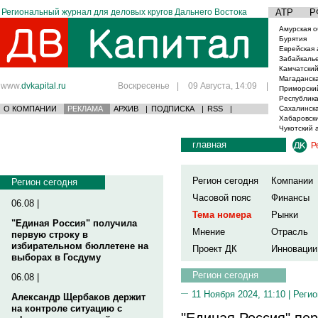
Региональный журнал для деловых кругов Дальнего Востока
АТР
Р
Амурская о
Бурятия
Еврейская 
Забайкаль
Камчатский
Магаданска
www.
dvkapital.ru
Воскресенье
|
09 Августа, 14:09
|
Приморски
Республика
О КОМПАНИИ
РЕКЛАМА
АРХИВ
|
ПОДПИСКА
|
RSS
|
Сахалинска
Хабаровски
Чукотский 
главная
Р
Регион сегодня
Компании
Регион сегодня
Часовой пояс
Финансы
06.08 |
Тема номера
Рынки
"Единая Россия" получила
Мнение
Отрасль
первую строку в
избирательном бюллетене на
Проект ДК
Инновации
выборах в Госдуму
Регион сегодня
06.08 |
11 Ноября 2024, 11:10 |
Регио
Александр Щербаков держит
на контроле ситуацию с
"Единая Россия" пер