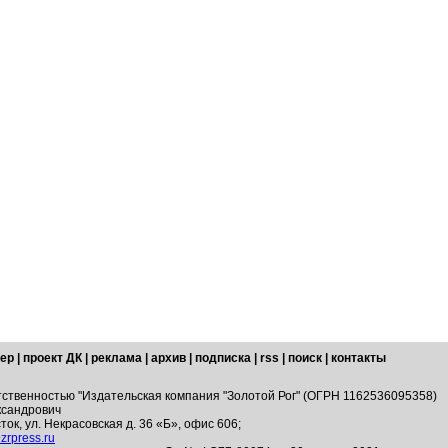
ер
|
проект ДК
|
реклама
|
архив
|
подписка
|
rss
|
поиск
|
контакты
тственностью "Издательская компания "Золотой Рог" (ОГРН 1162536095358)
ксандрович
ток, ул. Некрасовская д. 36 «Б», офис 606;
zrpress.ru