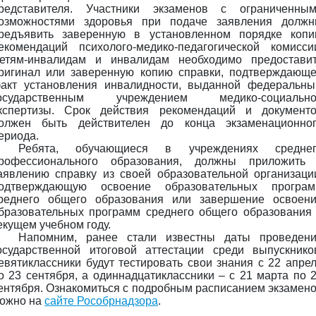
редставителя. Участники экзаменов с ограниченны
озможностями здоровья при подаче заявления долж
редъявить заверенную в установленном порядке коп
екомендаций психолого-медико-педагогической комисси
етям-инвалидам и инвалидам необходимо предостави
ригинал или заверенную копию справки, подтверждающ
акт установления инвалидности, выданной федеральн
осударственным учреждением медико-социально
кспертизы. Срок действия рекомендаций и документ
олжен быть действителен до конца экзаменационно
ериода.
Ребята, обучающиеся в учреждениях среднег
рофессионального образования, должны приложить
аявлению справку из своей образовательной организаци
одтверждающую освоение образовательных програ
реднего общего образования или завершение освоен
бразовательных программ среднего общего образования
екущем учебном году.
Напомним, ранее стали известны даты проведен
осударственной итоговой аттестации среди выпускнико
евятиклассники будут тестировать свои знания с 22 апре
о 23 сентября, а одиннадцатиклассники – с 21 марта по 
ентября. Ознакомиться с подробным расписанием экзамен
ожно на
сайте Рособрнадзора
.