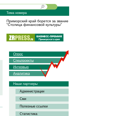
Тема номера
Приморский край борется за звание
"Столица финансовой культуры"
Опрос
Спецпроекты
Интервью
Аналитика
Наши партнеры
Администрации
Сми
Полезные ссылки
Статистика