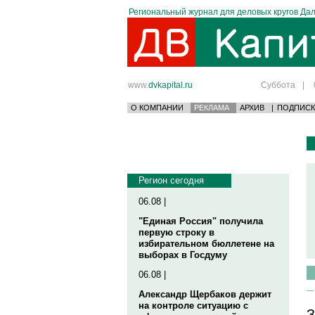
Региональный журнал для деловых кругов Дал
www.
dvkapital.ru
Суббота
|
О КОМПАНИИ
РЕКЛАМА
АРХИВ
|
ПОДПИСК
Регион сегодня
06.08 |
"Единая Россия" получила
первую строку в
избирательном бюллетене на
выборах в Госдуму
06.08 |
Александр Щербаков держит
на контроле ситуацию с
З