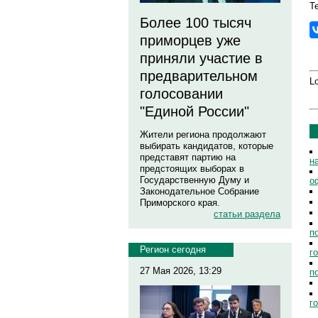
Те
Более 100 тысяч
приморцев уже
приняли участие в
предварительном
Lo
голосовании
"Единой России"
Жители региона продолжают
выбирать кандидатов, которые
представят партию на
н
предстоящих выборах в
Государственную Думу и
о
Законодательное Собрание
Приморского края.
статьи раздела
п
Регион сегодня
г
27 Мая 2026, 13:29
п
г