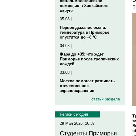
офтальмологической
п
помощью в Ханкайском
округе
05.08 |
Первое дыхание осени:
температура в Приморье
опустится до +8 °C
04.08 |
Жара до +35: что ждет
Приморье после тропических
дождей
03.08 |
Москва помогает развивать
отечественное
здравоохранение
статьи раздела
Регион сегодня
Т
з
29 Мая 2026, 16:37
В
о
Студенты Приморья
н