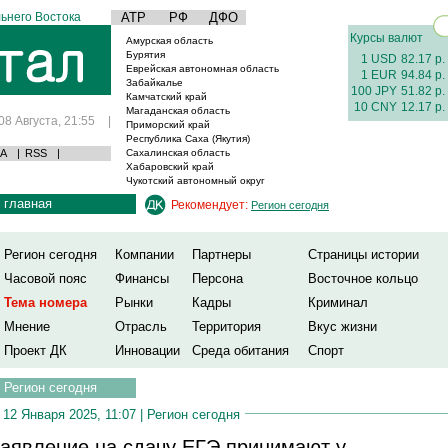
ьнего Востока
АТР
РФ
ДФО
Курсы валют
Амурская область
Бурятия
1 USD
82.17 р.
Еврейская автономная область
1 EUR
94.84 р.
Забайкалье
100 JPY
51.82 р.
Камчатский край
10 CNY
12.17 р.
Магаданская область
08 Августа, 21:55
|
Приморский край
Республика Саха (Якутия)
А
|
RSS
|
Сахалинская область
Хабаровский край
Чукотский автономный округ
главная
Рекомендует:
Регион сегодня
Регион сегодня
Компании
Партнеры
Страницы истории
Часовой пояс
Финансы
Персона
Восточное кольцо
Тема номера
Рынки
Кадры
Криминал
Мнение
Отрасль
Территория
Вкус жизни
Проект ДК
Инновации
Среда обитания
Спорт
Регион сегодня
12 Января 2025, 11:07 |
Регион сегодня
аявление на сдачу ЕГЭ принимают у