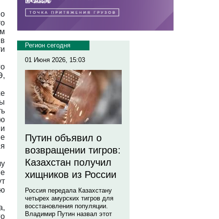
по
то
м
 в
Регион сегодня
и
01 Июня 2026, 15:03
го
Э,
же
бы
ть
ию
ии
Путин объявил о
не
ия
возвращении тигров:
Казахстан получил
чу
ые
хищников из России
ут
ию
Россия передала Казахстану
четырех амурских тигров для
восстановления популяции.
а,
Владимир Путин назвал этот
го