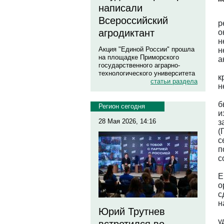
написали
Всероссийский
р
агродиктант
о
н
Акция "Единой России" прошла
н
на площадке Приморского
а
государственного аграрно-
технологического университета
к
статьи раздела
н
б
Регион сегодня
и
28 Мая 2026, 14:16
з
(
с
п
с
Е
о
с
н
Юрий Трутнев
у