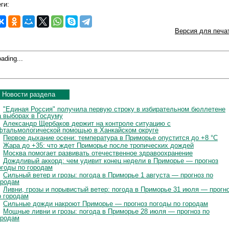
ги:
Версия для печа
ading...
Новости раздела
"Единая Россия" получила первую строку в избирательном бюллетене
а выборах в Госдуму
Александр Щербаков держит на контроле ситуацию с
фтальмологической помощью в Ханкайском округе
Первое дыхание осени: температура в Приморье опустится до +8 °C
Жара до +35: что ждет Приморье после тропических дождей
Москва помогает развивать отечественное здравоохранение
Дождливый аккорд: чем удивит конец недели в Приморье — прогноз
огоды по городам
Сильный ветер и грозы: погода в Приморье 1 августа — прогноз по
ородам
Ливни, грозы и порывистый ветер: погода в Приморье 31 июля — прогн
о городам
Сильные дожди накроют Приморье — прогноз погоды по городам
Мощные ливни и грозы: погода в Приморье 28 июля — прогноз по
ородам