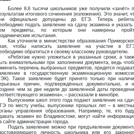
Более 8,6 тысячи школьников уже получили «зачёт» 
езультатам итогового сочинения (изложения). Это значит, ч
ни официально допущены до ЕГЭ. Теперь ребята
еобходимо подать заявление на сдачу экзамена и указать
ем предметы, по которым они намерены пройт
кадемические испытания.
Как уточнили в министерстве образования Приморско
рая, чтобы написать заявление на участие в ЕГ
еобходимо обратиться к своему классному руководителю.
«Ребятам нужно уложиться в указанные сроки, а так
ыть внимательными при заполнении документа, ведь что
зменить перечень выбранных предметов, придется подава
аявление в государственную экзаменационную комисс
ГЭК). Такое заявление будет принято только при налич
ерьезных причин, подтверждённых документально, и 
озднее чем за две недели до заявленной даты проведен
оответствующего экзамена», – рассказали в минобре.
Выпускники школ этого года подают заявление на сда
ГЭ по месту учебы, выпускники прошлых лет – в местн
рганы управления образования. Например, те, кто буд
давать экзамен во Владивостоке, могут найти информац
а сайте администрации города.
Подать заявление можно при предъявлении документ
достоверяющего личность школьника или его законно