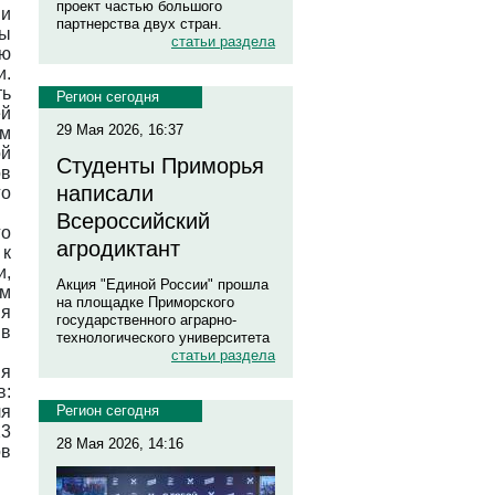
проект частью большого
ми
партнерства двух стран.
ны
статьи раздела
ию
и.
ть
Регион сегодня
ей
29 Мая 2026, 16:37
ым
й
Студенты Приморья
ов
написали
го
Всероссийский
о
агродиктант
 к
и,
Акция "Единой России" прошла
мм
на площадке Приморского
ия
государственного аграрно-
 в
технологического университета
статьи раздела
ия
в:
ля
Регион сегодня
23
28 Мая 2026, 14:16
ов