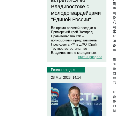
встретился во
п
Владивостоке с
в
молодогвардейцами
п
р
"Единой России"
Д
о
Во время рабочей поездки в
ф
Приморский край Зампред
г
Правительства РФ –
э
полномочный представитель
Президента РФ в ДФО Юрий
д
Трутнев встретился во
п
Владивостоке с молодежью.
статьи раздела
п
з
п
Регион сегодня
с
о
28 Мая 2026, 14:14
т
г
д
п
с
м