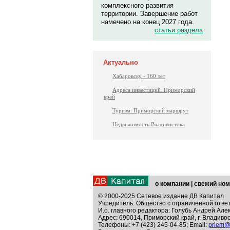
комплексного развития
территории. Завершение работ
намечено на конец 2027 года.
статьи раздела
Актуально
Хабаровску - 160 лет
Адреса инвестиций. Приморский
край
Туризм: Приморский маршрут
Недвижимость Владивостока
о компании
|
свежий ном
© 2000-2025 Сетевое издание ДВ Капитал
Учредитель: Общество с ограниченной отве
И.о. главного редактора: Голубь Андрей Але
Адрес: 690014, Приморский край, г. Владивос
Телефоны: +7 (423) 245-04-85; Email:
priem@