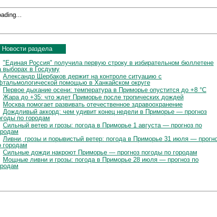
ading...
Новости раздела
"Единая Россия" получила первую строку в избирательном бюллетене
а выборах в Госдуму
Александр Щербаков держит на контроле ситуацию с
фтальмологической помощью в Ханкайском округе
Первое дыхание осени: температура в Приморье опустится до +8 °C
Жара до +35: что ждет Приморье после тропических дождей
Москва помогает развивать отечественное здравоохранение
Дождливый аккорд: чем удивит конец недели в Приморье — прогноз
огоды по городам
Сильный ветер и грозы: погода в Приморье 1 августа — прогноз по
ородам
Ливни, грозы и порывистый ветер: погода в Приморье 31 июля — прогн
о городам
Сильные дожди накроют Приморье — прогноз погоды по городам
Мощные ливни и грозы: погода в Приморье 28 июля — прогноз по
ородам