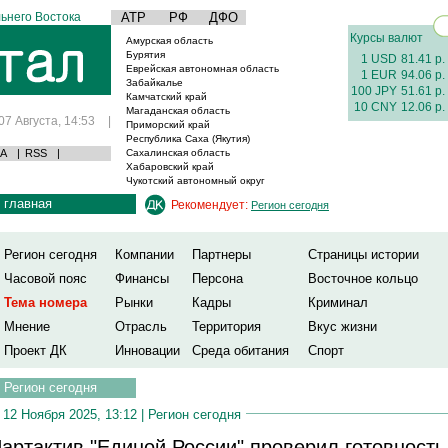
ьнего Востока
АТР
РФ
ДФО
Курсы валют
Амурская область
Бурятия
1 USD
81.41 р.
Еврейская автономная область
1 EUR
94.06 р.
Забайкалье
100 JPY
51.61 р.
Камчатский край
10 CNY
12.06 р.
Магаданская область
07 Августа, 14:53
|
Приморский край
Республика Саха (Якутия)
А
|
RSS
|
Сахалинская область
Хабаровский край
Чукотский автономный округ
главная
Рекомендует:
Регион сегодня
Регион сегодня
Компании
Партнеры
Страницы истории
Часовой пояс
Финансы
Персона
Восточное кольцо
Тема номера
Рынки
Кадры
Криминал
Мнение
Отрасль
Территория
Вкус жизни
Проект ДК
Инновации
Среда обитания
Спорт
Регион сегодня
12 Ноября 2025, 13:12 |
Регион сегодня
артактив "Единой России" проверил готовность