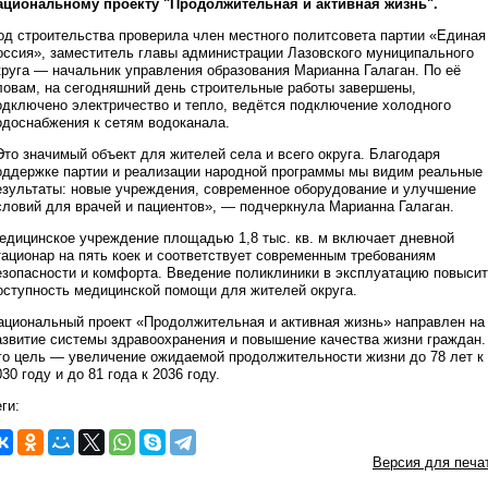
ациональному проекту "Продолжительная и активная жизнь".
од строительства проверила член местного политсовета партии «Единая
оссия», заместитель главы администрации Лазовского муниципального
круга — начальник управления образования Марианна Галаган. По её
ловам, на сегодняшний день строительные работы завершены,
одключено электричество и тепло, ведётся подключение холодного
одоснабжения к сетям водоканала.
Это значимый объект для жителей села и всего округа. Благодаря
оддержке партии и реализации народной программы мы видим реальные
езультаты: новые учреждения, современное оборудование и улучшение
словий для врачей и пациентов», — подчеркнула Марианна Галаган.
едицинское учреждение площадью 1,8 тыс. кв. м включает дневной
тационар на пять коек и соответствует современным требованиям
езопасности и комфорта. Введение поликлиники в эксплуатацию повысит
оступность медицинской помощи для жителей округа.
ациональный проект «Продолжительная и активная жизнь» направлен на
азвитие системы здравоохранения и повышение качества жизни граждан.
го цель — увеличение ожидаемой продолжительности жизни до 78 лет к
030 году и до 81 года к 2036 году.
ги:
Версия для печа