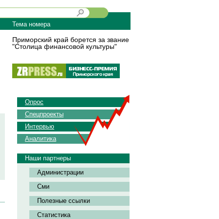
Тема номера
Приморский край борется за звание
"Столица финансовой культуры"
Опрос
Спецпроекты
Интервью
Аналитика
Наши партнеры
Администрации
Сми
Полезные ссылки
Статистика