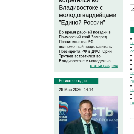
встретился во
Владивостоке с
Lo
молодогвардейцами
"Единой России"
Во время рабочей поездки в
Приморский край Зампред
Правительства РФ –
н
полномочный представитель
о
Президента РФ в ДФО Юрий
Трутнев встретился во
Владивостоке с молодежью.
статьи раздела
п
Регион сегодня
г
п
28 Мая 2026, 14:14
г