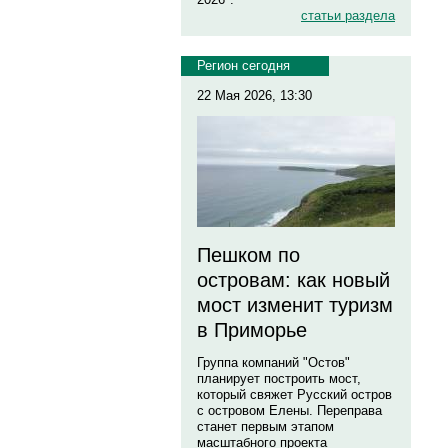
статьи раздела
Регион сегодня
22 Мая 2026, 13:30
Пешком по
островам: как новый
мост изменит туризм
в Приморье
Группа компаний "Остов"
планирует построить мост,
который свяжет Русский остров
с островом Елены. Переправа
станет первым этапом
масштабного проекта