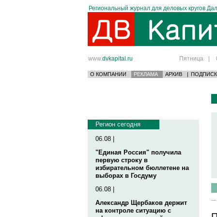
Региональный журнал для деловых кругов Дал
www.
dvkapital.ru
Пятница
|
О КОМПАНИИ
РЕКЛАМА
АРХИВ
|
ПОДПИСК
Регион сегодня
06.08 |
"Единая Россия" получила
первую строку в
избирательном бюллетене на
выборах в Госдуму
06.08 |
Александр Щербаков держит
на контроле ситуацию с
П