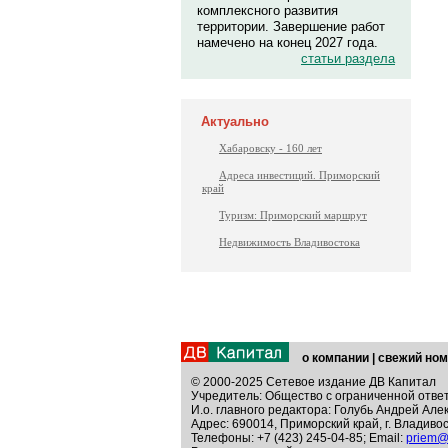
комплексного развития
территории. Завершение работ
намечено на конец 2027 года.
статьи раздела
Актуально
Хабаровску - 160 лет
Адреса инвестиций. Приморский
край
Туризм: Приморский маршрут
Недвижимость Владивостока
о компании
|
свежий ном
© 2000-2025 Сетевое издание ДВ Капитал
Учредитель: Общество с ограниченной отве
И.о. главного редактора: Голубь Андрей Але
Адрес: 690014, Приморский край, г. Владивос
Телефоны: +7 (423) 245-04-85; Email:
priem@