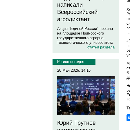
н
написали
Х
Всероссийский
Р
агродиктант
о
с
п
Акция "Единой России" прошла
в
на площадке Приморского
государственного аграрно-
«
технологического университета
п
статьи раздела
р
у
Регион сегодня
М
с
28 Мая 2026, 14:16
б
д
Н
р
Е
2
Те
Юрий Трутнев