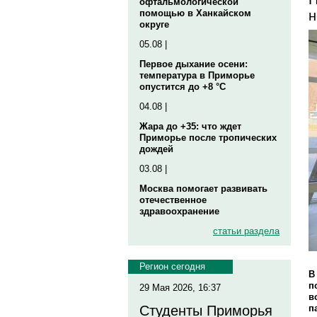
офтальмологической
н
помощью в Ханкайском
округе
05.08 |
Первое дыхание осени:
температура в Приморье
опустится до +8 °C
04.08 |
Жара до +35: что ждет
Приморье после тропических
дождей
03.08 |
Москва помогает развивать
отечественное
здравоохранение
статьи раздела
Регион сегодня
В
п
29 Мая 2026, 16:37
в
п
Студенты Приморья