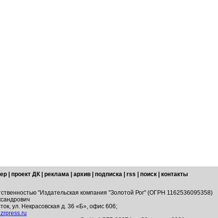
ер
|
проект ДК
|
реклама
|
архив
|
подписка
|
rss
|
поиск
|
контакты
тственностью "Издательская компания "Золотой Рог" (ОГРН 1162536095358)
ксандрович
ток, ул. Некрасовская д. 36 «Б», офис 606;
zrpress.ru