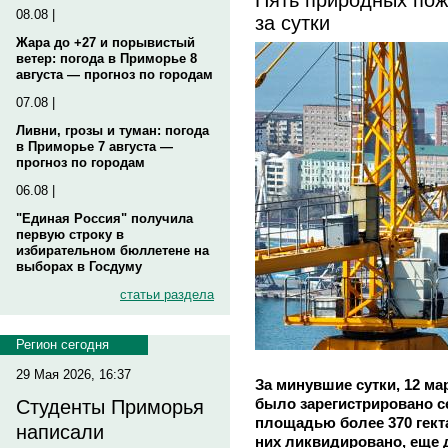
08.08 |
за сутки
Жара до +27 и порывистый
ветер: погода в Приморье 8
августа — прогноз по городам
07.08 |
Ливни, грозы и туман: погода
в Приморье 7 августа —
прогноз по городам
06.08 |
"Единая Россия" получила
первую строку в
избирательном бюллетене на
выборах в Госдуму
статьи раздела
Регион сегодня
29 Мая 2026, 16:37
За минувшие сутки, 12 ма
было зарегистрировано 
Студенты Приморья
площадью более 370 гектар
написали
них ликвидировано, еще 