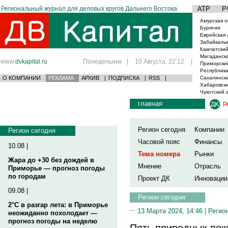
Региональный журнал для деловых кругов Дальнего Востока
АТР
Р
Амурская о
Бурятия
Еврейская 
Забайкаль
Камчатский
Магаданска
www.
dvkapital.ru
Понедельник
|
10 Августа, 22:12
|
Приморски
Республика
О КОМПАНИИ
РЕКЛАМА
АРХИВ
|
ПОДПИСКА
|
RSS
|
Сахалинска
Хабаровски
Чукотский 
главная
Р
Регион сегодня
Компании
Регион сегодня
Часовой пояс
Финансы
10.08 |
Тема номера
Рынки
Жара до +30 без дождей в
Мнение
Отрасль
Приморье — прогноз погоды
по городам
Проект ДК
Инновации
09.08 |
Регион сегодня
2°C в разгар лета: в Приморье
13 Марта 2024, 14:46 |
Регио
неожиданно похолодает —
прогноз погоды на неделю
Пять природных пож