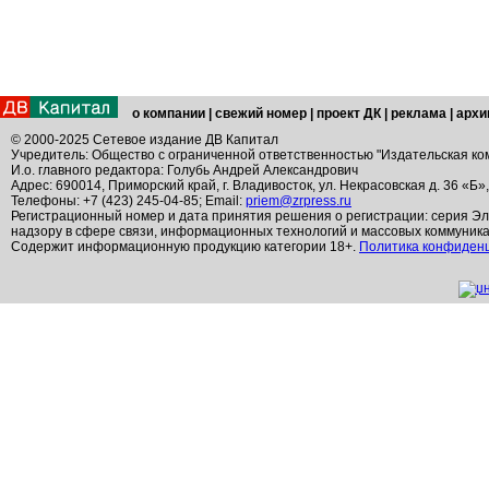
о компании
|
свежий номер
|
проект ДК
|
реклама
|
архи
© 2000-2025 Сетевое издание ДВ Капитал
Учредитель: Общество с ограниченной ответственностью "Издательская ко
И.о. главного редактора: Голубь Андрей Александрович
Адрес: 690014, Приморский край, г. Владивосток, ул. Некрасовская д. 36 «Б»
Телефоны: +7 (423) 245-04-85; Email:
priem@zrpress.ru
Регистрационный номер и дата принятия решения о регистрации: серия Эл
надзору в сфере связи, информационных технологий и массовых коммуник
Содержит информационную продукцию категории 18+.
Политика конфиден