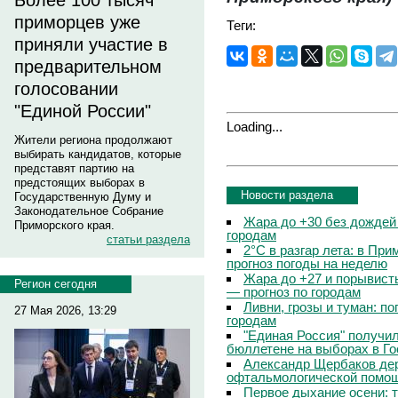
Более 100 тысяч
приморцев уже
Теги:
приняли участие в
предварительном
голосовании
"Единой России"
Loading...
Жители региона продолжают
выбирать кандидатов, которые
представят партию на
предстоящих выборах в
Новости раздела
Государственную Думу и
Законодательное Собрание
Жара до +30 без дождей
Приморского края.
городам
статьи раздела
2°C в разгар лета: в Пр
прогноз погоды на неделю
Жара до +27 и порывисты
Регион сегодня
— прогноз по городам
Ливни, грозы и туман: по
27 Мая 2026, 13:29
городам
"Единая Россия" получи
бюллетене на выборах в Г
Александр Щербаков дер
офтальмологической помощ
Первое дыхание осени: 