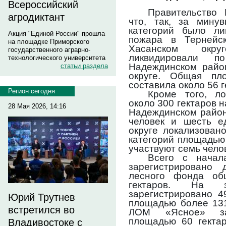
Всероссийский
Правительство 
агродиктант
что, так, за мину
категорий было ли
Акция "Единой России" прошла
пожара в Тернейс
на площадке Приморского
Хасанском окру
государственного аграрно-
ликвидировали 
технологического университета
Надеждинском райо
статьи раздела
округе. Общая пл
составила около 56 г
Регион сегодня
Кроме того, л
около 300 гектаров 
28 Мая 2026, 14:16
Надеждинском район
человек и шесть е
округе локализован
категорий площадью 
участвуют семь чело
Всего с начал
зарегистрировано
лесного фонда об
гектаров. На 
зарегистрировано 
Юрий Трутнев
площадью более 131
встретился во
ЛОМ «Ясное» за
площадью 60 гектар
Владивостоке с