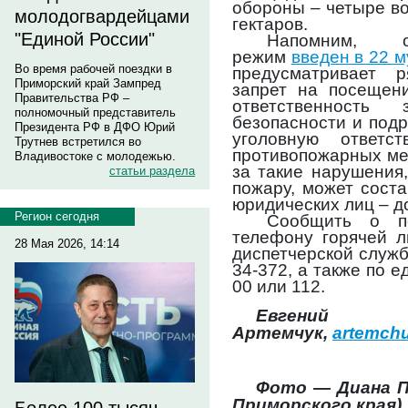
обороны – четыре в
молодогвардейцами
гектаров.
"Единой России"
Напомним, о
режим
введен в 22 
Во время рабочей поездки в
предусматривает р
Приморский край Зампред
запрет на посещени
Правительства РФ –
ответственность
полномочный представитель
безопасности и под
Президента РФ в ДФО Юрий
уголовную ответс
Трутнев встретился во
противопожарных мер
Владивостоке с молодежью.
за такие нарушения
статьи раздела
пожару, может соста
юридических лиц – д
Регион сегодня
Сообщить о п
телефону горячей л
28 Мая 2026, 14:14
диспетчерской служб
34-372, а также по е
00 или 112.
Евгений
Артемчук,
artemch
Фото — Диана 
Приморского края)