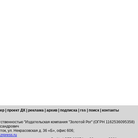
ер
|
проект ДК
|
реклама
|
архив
|
подписка
|
rss
|
поиск
|
контакты
тственностью "Издательская компания "Золотой Рог" (ОГРН 1162536095358)
ксандрович
ток, ул. Некрасовская д. 36 «Б», офис 606;
zrpress.ru