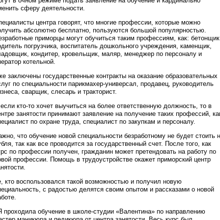
огут в очном режиме подать заявление на обучение и кардинально
менить сферу деятельности.
пециалисты центра говорят, что многие профессии, которые можно
олучить абсолютно бесплатно, пользуются большой популярностью.
езработные приморцы могут обучиться таким профессиям, как: бетонщик
одитель погрузчика, воспитатель дошкольного учреждения, каменщик,
ладовщик, кондитер, кровельщик, маляр, менеджер по персоналу и
ператор котельной.
же заключены государственные контракты на оказание образовательных
слуг по специальности парикмахер-универсал, продавец, руководитель
изнеса, сварщик, слесарь и тракторист.
 если кто-то хочет выучиться на более ответственную должность, то в
ентре занятости принимают заявление на получение таких профессий, ка
пециалист по охране труда, специалист по закупкам и персоналу.
ажно, что обучение новой специальности безработному не будет стоить 
убля, так как все проводится за государственный счет. После того, как
урс по профессии получен, гражданин может претендовать на работу по
овой профессии. Помощь в трудоустройстве окажет приморский центр
анятости.
е, кто воспользовался такой возможностью и получил новую
пециальность, с радостью делятся своим опытом и рассказами о новой
аботе.
Я проходила обучение в школе-студии «Валентина» по направлению
астер маникюра и педикюра от центра занятости. Весь курс был