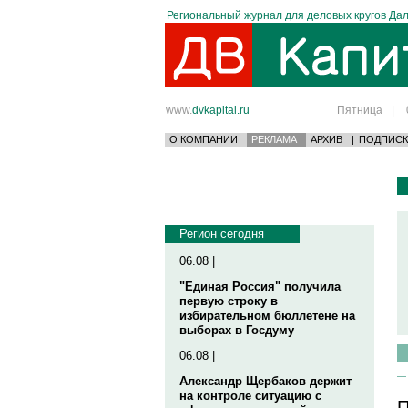
Региональный журнал для деловых кругов Дал
www.
dvkapital.ru
Пятница
|
О КОМПАНИИ
РЕКЛАМА
АРХИВ
|
ПОДПИСК
Регион сегодня
06.08 |
"Единая Россия" получила
первую строку в
избирательном бюллетене на
выборах в Госдуму
06.08 |
Александр Щербаков держит
на контроле ситуацию с
П