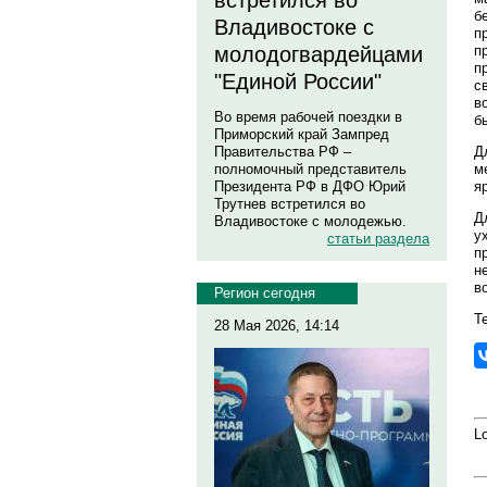
встретился во
б
Владивостоке с
п
п
молодогвардейцами
п
"Единой России"
с
в
Во время рабочей поездки в
б
Приморский край Зампред
Д
Правительства РФ –
м
полномочный представитель
я
Президента РФ в ДФО Юрий
Трутнев встретился во
Д
Владивостоке с молодежью.
у
статьи раздела
п
н
в
Регион сегодня
Те
28 Мая 2026, 14:14
Lo