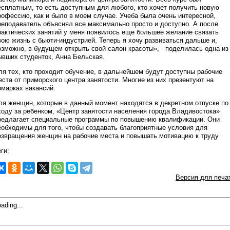
есплатным, то есть доступным для любого, кто хочет получить новую
рофессию, как и было в моем случае. Учеба была очень интересной,
реподаватель объяснял все максимально просто и доступно. А после
рактических занятий у меня появилось еще большее желание связать
вою жизнь с бьюти-индустрией. Теперь я хочу развиваться дальше и,
озможно, в будущем открыть свой салон красоты», - поделилась одна из
ывших студенток, Анна Бельская.
ля тех, кто проходит обучение, в дальнейшем будут доступны рабочие
еста от приморского центра занятости. Многие из них презентуют на
рмарках вакансий.
ля женщин, которые в данный момент находятся в декретном отпуске по
ходу за ребенком, «Центр занятости населения города Владивостока»
редлагает специальные программы по повышению квалификации. Они
еобходимы для того, чтобы создавать благоприятные условия для
озвращения женщин на рабочие места и повышать мотивацию к труду
ги:
Версия для печа
ading...