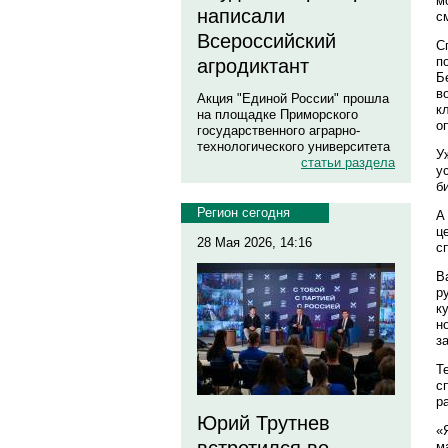
м
написали
с
Всероссийский
С
п
агродиктант
Б
в
Акция "Единой России" прошла
к
на площадке Приморского
о
государственного аграрно-
технологического университета
У
статьи раздела
у
б
Регион сегодня
А
ц
28 Мая 2026, 14:16
с
В
р
к
н
з
Т
с
р
Юрий Трутнев
«
м