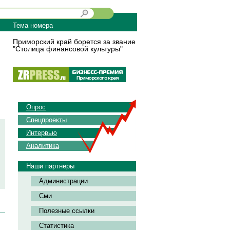
Тема номера
Приморский край борется за звание
"Столица финансовой культуры"
Опрос
Спецпроекты
Интервью
Аналитика
Наши партнеры
Администрации
Сми
Полезные ссылки
Статистика