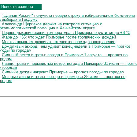
Новости раздела
"Единая Россия" получила первую строку в избирательном бюллетене
а выборах в Госдуму
Александр Щербаков держит на контроле ситуацию с
фтальмологической помощью в Ханкайском округе
Первое дыхание осени: температура в Приморье опустится до +8 °C
Жара до +35: что ждет Приморье после тропических дождей
Москва помогает развивать отечественное здравоохранение
Дождливый аккорд: чем удивит конец недели в Приморье — прогноз
огоды по городам
Сильный ветер и грозы: погода в Приморье 1 августа — прогноз по
ородам
Ливни, грозы и порывистый ветер: погода в Приморье 31 июля — прогн
о городам
Сильные дожди накроют Приморье — прогноз погоды по городам
Мощные ливни и грозы: погода в Приморье 28 июля — прогноз по
ородам