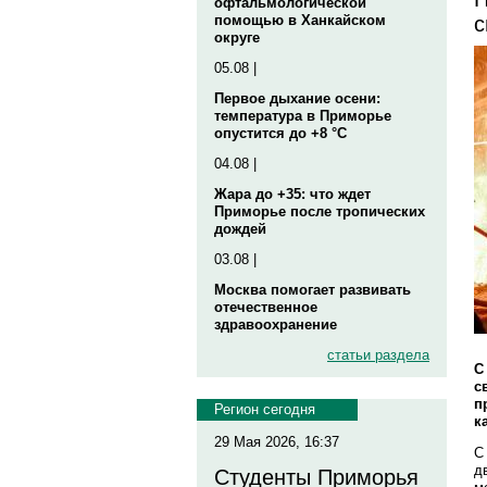
офтальмологической
с
помощью в Ханкайском
округе
05.08 |
Первое дыхание осени:
температура в Приморье
опустится до +8 °C
04.08 |
Жара до +35: что ждет
Приморье после тропических
дождей
03.08 |
Москва помогает развивать
отечественное
здравоохранение
статьи раздела
С
с
п
Регион сегодня
к
29 Мая 2026, 16:37
С
д
Студенты Приморья