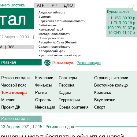
ьнего Востока
АТР
РФ
ДФО
Курсы валют
Амурская область
Бурятия
1 USD
80.93 р.
Еврейская автономная область
1 EUR
93.19 р.
Забайкалье
100 JPY
51.37 р.
Камчатский край
10 CNY
11.97 р.
Магаданская область
07 Августа, 00:03
|
Приморский край
Республика Саха (Якутия)
А
|
RSS
|
Сахалинская область
Хабаровский край
Чукотский автономный округ
главная
Рекомендует:
Регион сегодня
Регион сегодня
Компании
Партнеры
Страницы истории
Часовой пояс
Финансы
Персона
Восточное кольцо
Тема номера
Рынки
Кадры
Криминал
Мнение
Отрасль
Территория
Вкус жизни
Проект ДК
Инновации
Среда обитания
Спорт
Регион сегодня
13 Апреля 2021, 12:15 |
Регион сегодня
риморцы могут бесплатно обучиться новой