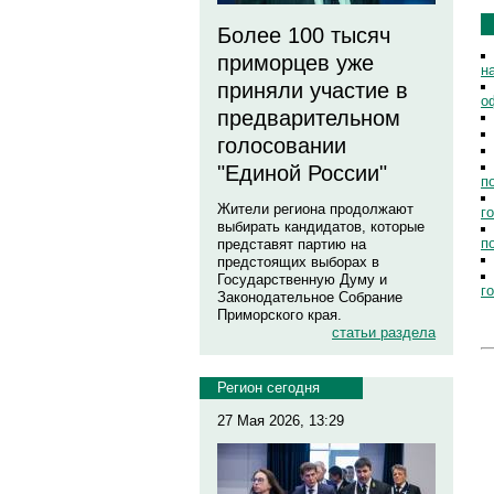
Более 100 тысяч
приморцев уже
н
приняли участие в
о
предварительном
голосовании
"Единой России"
п
Жители региона продолжают
г
выбирать кандидатов, которые
п
представят партию на
предстоящих выборах в
Государственную Думу и
г
Законодательное Собрание
Приморского края.
статьи раздела
Регион сегодня
27 Мая 2026, 13:29