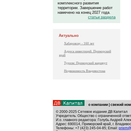
комплексного развития
территории. Завершение работ
намечено на конец 2027 года.
статьи раздела
Актуально
Хабаровску - 160 лет
Адреса инвестиций. Приморский
край
Туризм: Приморский маршрут
Недвижимость Владивостока
о компании
|
свежий ном
© 2000-2025 Сетевое издание ДВ Капитал
Учредитель: Общество с ограниченной отве
И.о. главного редактора: Голубь Андрей Але
Адрес: 690014, Приморский край, г. Владивос
Телефоны: +7 (423) 245-04-85; Email:
priem@