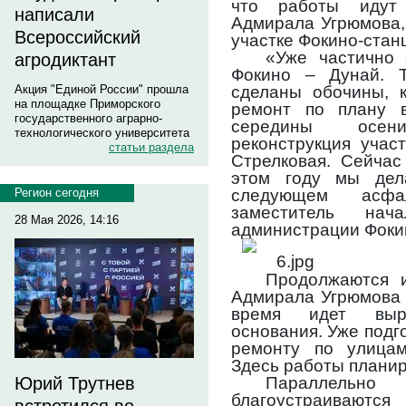
что работы идут 
написали
Адмирала Угрюмова,
Всероссийский
участке Фокино-стан
«Уже частично 
агродиктант
Фокино – Дунай. 
сделаны обочины, 
Акция "Единой России" прошла
на площадке Приморского
ремонт по плану 
государственного аграрно-
середины осен
технологического университета
реконструкция учас
статьи раздела
Стрелковая. Сейчас
этом году мы дел
следующем асфа
Регион сегодня
заместитель нач
28 Мая 2026, 14:16
администрации Фоки
Продолжаются 
Адмирала Угрюмова 
время идет выр
основания. Уже подг
ремонту по улица
Здесь работы планир
Параллельн
Юрий Трутнев
благоустраиваютс