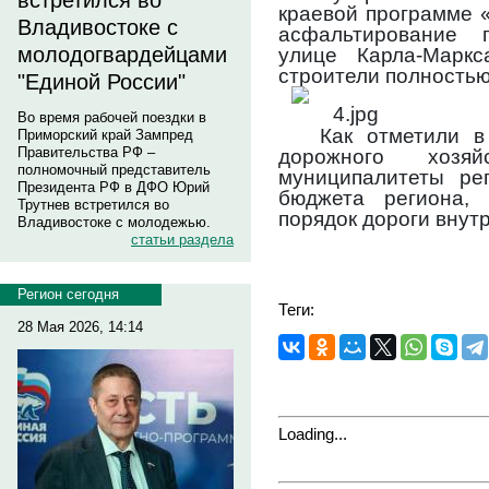
встретился во
краевой программе «
Владивостоке с
асфальтирование 
молодогвардейцами
улице Карла-Марк
строители полностью
"Единой России"
Во время рабочей поездки в
Как отметили в
Приморский край Зампред
Правительства РФ –
дорожного хозяй
полномочный представитель
муниципалитеты ре
Президента РФ в ДФО Юрий
бюджета региона, 
Трутнев встретился во
порядок дороги внут
Владивостоке с молодежью.
статьи раздела
Регион сегодня
Теги:
28 Мая 2026, 14:14
Loading...