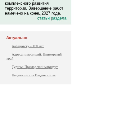
комплексного развития
территории. Завершение работ
намечено на конец 2027 года.
статьи раздела
Актуально
Хабаровску - 160 лет
Адреса инвестиций. Приморский
край
Туризм: Приморский маршрут
Недвижимость Владивостока