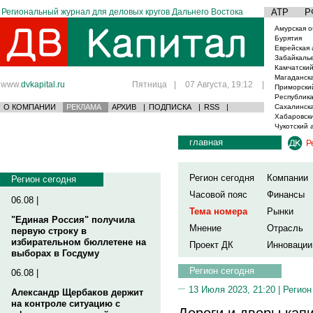
Региональный журнал для деловых кругов Дальнего Востока
АТР
Р
Амурская о
Бурятия
Еврейская 
Забайкаль
Камчатский
Магаданска
www.
dvkapital.ru
Пятница
|
07 Августа, 19:12
|
Приморски
Республика
О КОМПАНИИ
РЕКЛАМА
АРХИВ
|
ПОДПИСКА
|
RSS
|
Сахалинска
Хабаровски
Чукотский 
главная
Р
Регион сегодня
Компании
Регион сегодня
Часовой пояс
Финансы
06.08 |
Тема номера
Рынки
"Единая Россия" получила
Мнение
Отрасль
первую строку в
избирательном бюллетене на
Проект ДК
Инновации
выборах в Госдуму
Регион сегодня
06.08 |
13 Июля 2023, 21:20 |
Регион
Александр Щербаков держит
на контроле ситуацию с
Дороги и дворы кап