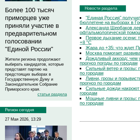
Новости раздела
Более 100 тысяч
приморцев уже
"Единая Россия" получи
бюллетене на выборах в Г
приняли участие в
Александр Щербаков дер
офтальмологической помощ
предварительном
Первое дыхание осени: 
голосовании
+8 °C
Жара до +35: что ждет 
"Единой России"
Москва помогает развив
Дождливый аккорд: чем 
Жители региона продолжают
прогноз погоды по городам
выбирать кандидатов, которые
Сильный ветер и грозы: 
представят партию на
по городам
предстоящих выборах в
Ливни, грозы и порывист
Государственную Думу и
прогноз по городам
Законодательное Собрание
Сильные дожди накроют 
Приморского края.
городам
статьи раздела
Мощные ливни и грозы: 
по городам
Регион сегодня
27 Мая 2026, 13:29