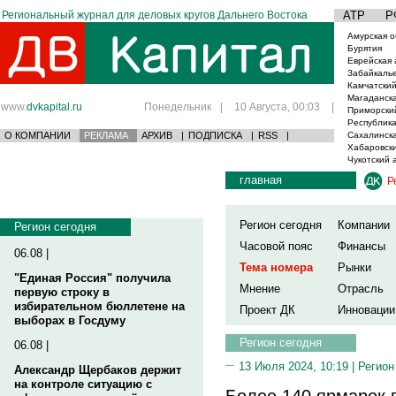
Региональный журнал для деловых кругов Дальнего Востока
АТР
Р
Амурская о
Бурятия
Еврейская 
Забайкаль
Камчатский
Магаданска
www.
dvkapital.ru
Понедельник
|
10 Августа, 00:03
|
Приморски
Республика
О КОМПАНИИ
РЕКЛАМА
АРХИВ
|
ПОДПИСКА
|
RSS
|
Сахалинска
Хабаровски
Чукотский 
главная
Р
Регион сегодня
Компании
Регион сегодня
Часовой пояс
Финансы
06.08 |
Тема номера
Рынки
"Единая Россия" получила
Мнение
Отрасль
первую строку в
избирательном бюллетене на
Проект ДК
Инновации
выборах в Госдуму
Регион сегодня
06.08 |
13 Июля 2024, 10:19 |
Регион
Александр Щербаков держит
на контроле ситуацию с
Более 140 ярмарок 