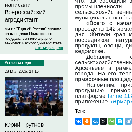
что, как сообщили 
написали
промышленност
сельскохозяйствен
Всероссийский
муниципальных обра
агродиктант
«Всего с нача
проведены 142 ярма
Акция "Единой России" прошла
дня. Жители края м
на площадке Приморского
государственного аграрно-
посредников нату
технологического университета
продукты, овощи, д
статьи раздела
ведомстве.
Добавим,
сельскохозяйств
Регион сегодня
Арсеньеве в рамка
28 Мая 2026, 14:16
города. На его тер
ярмарочные площадк
Напомним, при
продукцию примор
платформе
farmer112
приложение
«Ярмар
Теги:
Юрий Трутнев