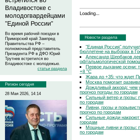
встретился во
Владивостоке с
Loading...
молодогвардейцами
"Единой России"
Во время рабочей поездки в
Новости раздела
Приморский край Зампред
Правительства РФ –
"Единая Россия" получи
полномочный представитель
бюллетене на выборах в Г
Президента РФ в ДФО Юрий
Александр Щербаков дер
Трутнев встретился во
офтальмологической помощ
Владивостоке с молодежью.
Первое дыхание осени: 
статьи раздела
+8 °C
Жара до +35: что ждет 
Москва помогает развив
Регион сегодня
Дождливый аккорд: чем 
прогноз погоды по городам
28 Мая 2026, 14:14
Сильный ветер и грозы: 
по городам
Ливни, грозы и порывист
прогноз по городам
Сильные дожди накроют 
городам
Мощные ливни и грозы: 
по городам