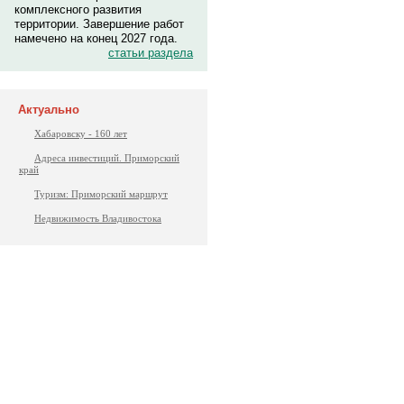
комплексного развития
территории. Завершение работ
намечено на конец 2027 года.
статьи раздела
Актуально
Хабаровску - 160 лет
Адреса инвестиций. Приморский
край
Туризм: Приморский маршрут
Недвижимость Владивостока