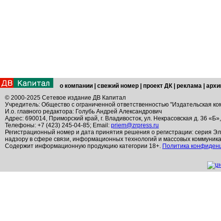
о компании
|
свежий номер
|
проект ДК
|
реклама
|
архи
© 2000-2025 Сетевое издание ДВ Капитал
Учредитель: Общество с ограниченной ответственностью "Издательская ко
И.о. главного редактора: Голубь Андрей Александрович
Адрес: 690014, Приморский край, г. Владивосток, ул. Некрасовская д. 36 «Б»
Телефоны: +7 (423) 245-04-85; Email:
priem@zrpress.ru
Регистрационный номер и дата принятия решения о регистрации: серия Эл
надзору в сфере связи, информационных технологий и массовых коммуник
Содержит информационную продукцию категории 18+.
Политика конфиден