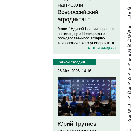
написали
о
Всероссийский
э
П
агродиктант
в
Акция "Единой России" прошла
д
на площадке Приморского
б
государственного аграрно-
О
технологического университета
э
статьи раздела
р
п
н
Регион сегодня
м
н
28 Мая 2026, 14:16
м
х
м
п
с
м
П
б
п
к
Юрий Трутнев
с