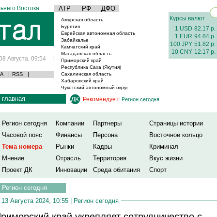
ьнего Востока
АТР
РФ
ДФО
Курсы валют
Амурская область
Бурятия
1 USD
82.17 р.
Еврейская автономная область
1 EUR
94.84 р.
Забайкалье
100 JPY
51.82 р.
Камчатский край
10 CNY
12.17 р.
Магаданская область
08 Августа, 09:54
|
Приморский край
Республика Саха (Якутия)
А
|
RSS
|
Сахалинская область
Хабаровский край
Чукотский автономный округ
главная
Рекомендует:
Регион сегодня
Регион сегодня
Компании
Партнеры
Страницы истории
Часовой пояс
Финансы
Персона
Восточное кольцо
Тема номера
Рынки
Кадры
Криминал
Мнение
Отрасль
Территория
Вкус жизни
Проект ДК
Инновации
Среда обитания
Спорт
Регион сегодня
13 Августа 2024, 10:55 |
Регион сегодня
риморский край укрепляет сотрудничество с