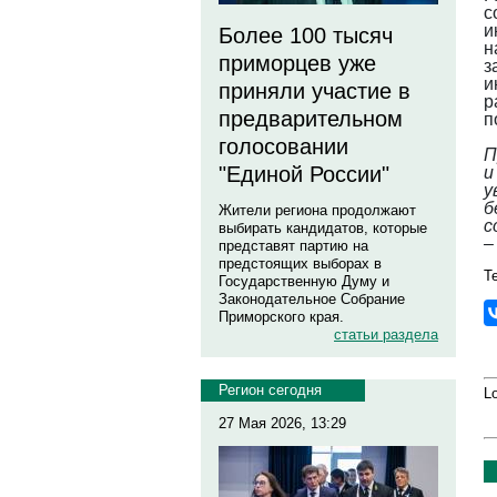
с
и
Более 100 тысяч
н
приморцев уже
з
и
приняли участие в
р
предварительном
п
голосовании
П
"Единой России"
и
у
б
Жители региона продолжают
с
выбирать кандидатов, которые
–
представят партию на
предстоящих выборах в
Те
Государственную Думу и
Законодательное Собрание
Приморского края.
статьи раздела
Регион сегодня
Lo
27 Мая 2026, 13:29