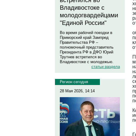
встретился во
х
Владивостоке с
н
з
молодогвардейцами
р
"Единой России"
о
о
Во время рабочей поездки в
п
Приморский край Зампред
к
Правительства РФ –
о
полномочный представитель
Президента РФ в ДФО Юрий
П
Трутнев встретился во
м
Владивостоке с молодежью.
н
статьи раздела
н
л
с
Регион сегодня
х
п
28 Мая 2026, 14:14
п
п
К
и
п
Г