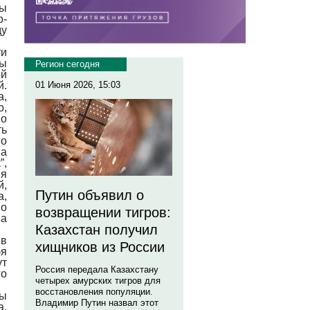
ны
о-
ду
ти
Мы
Регион сегодня
ой
й.
01 Июня 2026, 15:03
,
о,
но
ть
го
ма
”,
ия
,
Путин объявил о
а,
по
возвращении тигров:
ва
Казахстан получил
 в
хищников из России
бя
ут
Россия передала Казахстану
го
четырех амурских тигров для
восстановления популяции.
Мы
Владимир Путин назвал этот
а,