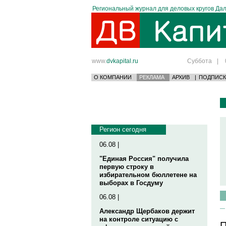
Региональный журнал для деловых кругов Дал
www.
dvkapital.ru
Суббота
|
О КОМПАНИИ
РЕКЛАМА
АРХИВ
|
ПОДПИСК
Регион сегодня
06.08 |
"Единая Россия" получила
первую строку в
избирательном бюллетене на
выборах в Госдуму
06.08 |
Александр Щербаков держит
на контроле ситуацию с
П