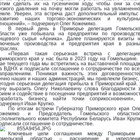
отим сделать их на гусеничном ходу, чтобы они за сч
изкого давления на почву могли работать на увлажненн
емле. Уверен, эта встреча даст дополнительный импульс
азвитию наших торгово-экономических и культурн
тношений», – подчеркнул Олег Кожемяко.
В первый день в Приморье делегация Гомельск
бласти уже побывала на предприятии по производст
ищевого сырья «Арника». Далее планируются визиты 
лючевые производства и предприятия края в разн
траслях.
«Первая такая серьезная встреча с делегаци
риморского края у нас была в 2023 году на Гомельщине.
ае текущего года мы встретились на выставочной площад
а ВДНХ и подписали соглашение о сотрудничестве по вс
аправлениям. Понимая важность этих договоренносте
ично наших и наших администраций, мы привлекли бизнес,
егодня серьезная делегация прибыла в Приморский край.
очу выразить Олегу Николаевичу слова благодарности 
рием и содействие в посещении предприятий и возможнос
оработать бизнесу, найти точки соприкосновения»,
одчеркнул Иван Крупко.
По итогам встречи Губернатор Приморского края Ол
ожемяко и Председатель Гомельского областног
сполнительного комитета Республики Беларусь Иван Круп
одписали соглашение о сотрудничестве.
Ключевые цели соглашения между Приморьем 
омельской областью – расширение и укреплени