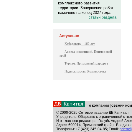
комплексного развития
территории. Завершение работ
намечено на конец 2027 года.
статьи раздела
Актуально
Хабаровску - 160 лет
Адреса инвестиций. Приморский
край
Туризм: Приморский маршрут
Недвижимость Владивостока
о компании
|
свежий ном
© 2000-2025 Сетевое издание ДВ Капитал
Учредитель: Общество с ограниченной отве
И.о. главного редактора: Голубь Андрей Але
Адрес: 690014, Приморский край, г. Владивос
Телефоны: +7 (423) 245-04-85; Email:
priem@