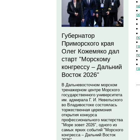
н
о
Губернатор
п
Приморского края
г
Олег Кожемяко дал
п
старт "Морскому
конгрессу – Дальний
г
Восток 2026"
В Дальневосточном морском
тренажерном центре Морского
государственного университета
им. адмирала Г. И. Невельского
во Владивостоке состоялась
торжественная церемония
открытия конкурса
профессионального мастерства
"Море зовет 2026", одного из
самых ярких событий "Морского
конгресса – Дальний Восток
2026".