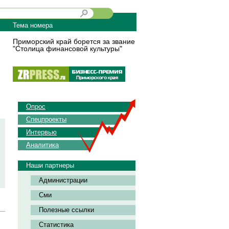
Тема номера
Приморский край борется за звание
"Столица финансовой культуры"
Опрос
Спецпроекты
Интервью
Аналитика
Наши партнеры
Администрации
Сми
Полезные ссылки
Статистика