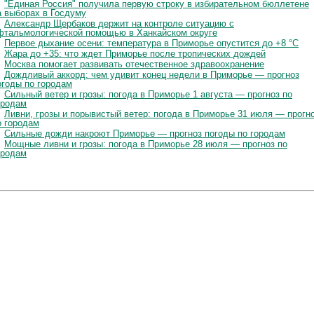
"Единая Россия" получила первую строку в избирательном бюллетене
а выборах в Госдуму
Александр Щербаков держит на контроле ситуацию с
фтальмологической помощью в Ханкайском округе
Первое дыхание осени: температура в Приморье опустится до +8 °C
Жара до +35: что ждет Приморье после тропических дождей
Москва помогает развивать отечественное здравоохранение
Дождливый аккорд: чем удивит конец недели в Приморье — прогноз
огоды по городам
Сильный ветер и грозы: погода в Приморье 1 августа — прогноз по
ородам
Ливни, грозы и порывистый ветер: погода в Приморье 31 июля — прогн
о городам
Сильные дожди накроют Приморье — прогноз погоды по городам
Мощные ливни и грозы: погода в Приморье 28 июля — прогноз по
ородам