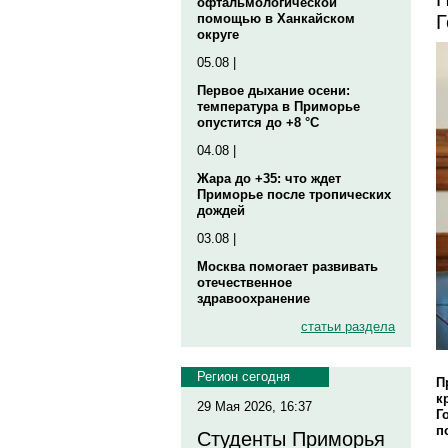
офтальмологической
Г
помощью в Ханкайском
округе
05.08 |
Первое дыхание осени:
температура в Приморье
опустится до +8 °C
04.08 |
Жара до +35: что ждет
Приморье после тропических
дождей
03.08 |
Москва помогает развивать
отечественное
здравоохранение
статьи раздела
Регион сегодня
П
к
29 Мая 2026, 16:37
Г
п
Студенты Приморья