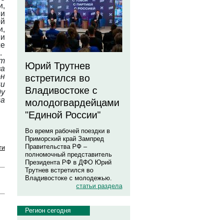
и,
 и
ой
,
 и
же
.
т
Юрий Трутнев
за
он
встретился во
ии
Владивостоке с
ду
да
молодогвардейцами
"Единой России"
Во время рабочей поездки в
Приморский край Зампред
Правительства РФ –
ти
полномочный представитель
Президента РФ в ДФО Юрий
Трутнев встретился во
Владивостоке с молодежью.
статьи раздела
Регион сегодня