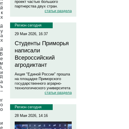
проект частью большого
ет
партнерства двух стран.
ой
статьи раздела
 к
ых
Регион сегодня
ой
ву
29 Мая 2026, 16:37
на
ых
Студенты Приморья
ей
написали
 В
Всероссийский
ке
ем
агродиктант
й,
 и
Акция "Единой России" прошла
 Я
на площадке Приморского
за
государственного аграрно-
ть
технологического университета
 –
статьи раздела
ег
о
Регион сегодня
ко
28 Мая 2026, 14:16
и
е