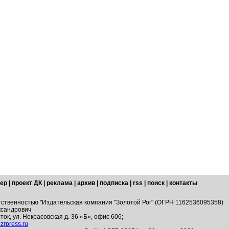
ер
|
проект ДК
|
реклама
|
архив
|
подписка
|
rss
|
поиск
|
контакты
тственностью "Издательская компания "Золотой Рог" (ОГРН 1162536095358)
ксандрович
ток, ул. Некрасовская д. 36 «Б», офис 606;
zrpress.ru