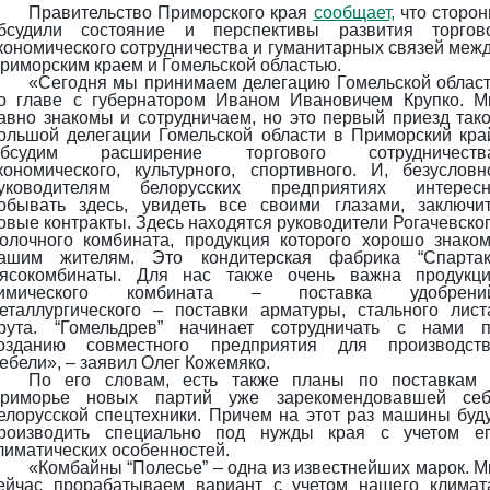
Правительство Приморского края
сообщает,
что сторо
бсудили состояние и перспективы развития торгов
кономического сотрудничества и гуманитарных связей меж
риморским краем и Гомельской областью.
«Сегодня мы принимаем делегацию Гомельской облас
о главе с губернатором Иваном Ивановичем Крупко. 
авно знакомы и сотрудничаем, но это первый приезд так
ольшой делегации Гомельской области в Приморский кра
бсудим расширение торгового сотрудничества
кономического, культурного, спортивного. И, безусловн
уководителям белорусских предприятиях интерес
обывать здесь, увидеть все своими глазами, заключи
овые контракты. Здесь находятся руководители Рогачевско
олочного комбината, продукция которого хорошо знако
ашим жителям. Это кондитерская фабрика “Спартак
ясокомбинаты. Для нас также очень важна продукц
имического комбината – поставка удобрений
еталлургического – поставки арматуры, стального лист
рута. “Гомельдрев” начинает сотрудничать с нами 
озданию совместного предприятия для производст
ебели», – заявил Олег Кожемяко.
По его словам, есть также планы по поставкам
риморье новых партий уже зарекомендовавшей се
елорусской спецтехники. Причем на этот раз машины буд
роизводить специально под нужды края с учетом е
лиматических особенностей.
«Комбайны “Полесье” – одна из известнейших марок. 
ейчас прорабатываем вариант с учетом нашего климат