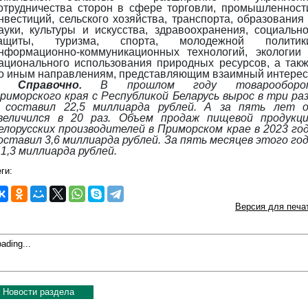
отрудничества сторон в сфере торговли, промышленност
нвестиций, сельского хозяйства, транспорта, образования
ауки, культуры и искусства, здравоохранения, социальн
ащиты, туризма, спорта, молодежной политики
нформационно-коммуникационных технологий, экологии
ационального использования природных ресурсов, а так
о иным направлениям, представляющим взаимный интерес
Справочно.
В прошлом году товарооборо
риморского края с Республикой Беларусь вырос в три ра
 составил 22,5 миллиарда рублей. А за пять лет 
величился в 20 раз. Объем продаж пищевой продукц
елорусских производителей в Приморском крае в 2023 го
оставил 3,6 миллиарда рублей. За пять месяцев этого го
 1,3 миллиарда рублей.
ги:
Версия для печа
ading...
Новости раздела