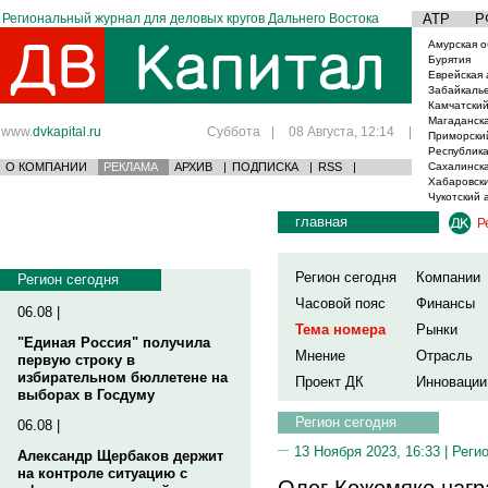
Региональный журнал для деловых кругов Дальнего Востока
АТР
Р
Амурская о
Бурятия
Еврейская 
Забайкаль
Камчатский
Магаданска
www.
dvkapital.ru
Суббота
|
08 Августа, 12:14
|
Приморски
Республика
О КОМПАНИИ
РЕКЛАМА
АРХИВ
|
ПОДПИСКА
|
RSS
|
Сахалинска
Хабаровски
Чукотский 
главная
Р
Регион сегодня
Компании
Регион сегодня
Часовой пояс
Финансы
06.08 |
Тема номера
Рынки
"Единая Россия" получила
Мнение
Отрасль
первую строку в
избирательном бюллетене на
Проект ДК
Инновации
выборах в Госдуму
Регион сегодня
06.08 |
13 Ноября 2023, 16:33 |
Реги
Александр Щербаков держит
на контроле ситуацию с
Олег Кожемяко нагр