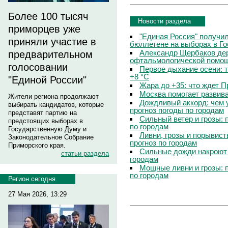
Более 100 тысяч
Новости раздела
приморцев уже
"Единая Россия" получи
приняли участие в
бюллетене на выборах в Г
Александр Щербаков дер
предварительном
офтальмологической помощ
голосовании
Первое дыхание осени: 
+8 °C
"Единой России"
Жара до +35: что ждет 
Москва помогает развив
Жители региона продолжают
Дождливый аккорд: чем 
выбирать кандидатов, которые
прогноз погоды по городам
представят партию на
Сильный ветер и грозы: 
предстоящих выборах в
по городам
Государственную Думу и
Ливни, грозы и порывист
Законодательное Собрание
прогноз по городам
Приморского края.
Сильные дожди накроют 
статьи раздела
городам
Мощные ливни и грозы: 
по городам
Регион сегодня
27 Мая 2026, 13:29