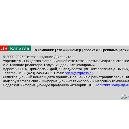
о компании
|
свежий номер
|
проект ДК
|
реклама
|
архи
© 2000-2025 Сетевое издание ДВ Капитал
Учредитель: Общество с ограниченной ответственностью "Издательская ко
И.о. главного редактора: Голубь Андрей Александрович
Адрес: 690014, Приморский край, г. Владивосток, ул. Некрасовская д. 36 «Б»
Телефоны: +7 (423) 245-04-85; Email:
priem@zrpress.ru
Регистрационный номер и дата принятия решения о регистрации: серия Эл
надзору в сфере связи, информационных технологий и массовых коммуник
Содержит информационную продукцию категории 18+.
Политика конфиден