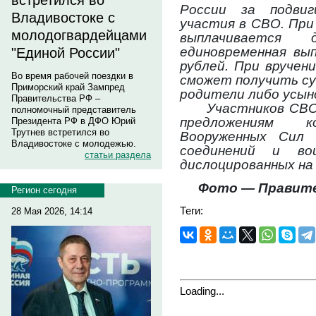
встретился во
России за подвиг
Владивостоке с
участия в СВО. При
молодогвардейцами
выплачивается
единовременная вы
"Единой России"
рублей. При вручен
Во время рабочей поездки в
сможет получить су
Приморский край Зампред
родители либо усын
Правительства РФ –
Участников СВО
полномочный представитель
предложениям к
Президента РФ в ДФО Юрий
Трутнев встретился во
Вооруженных Сил 
Владивостоке с молодежью.
соединений и вои
статьи раздела
дислоцированных на
Фото — Правите
Регион сегодня
Теги:
28 Мая 2026, 14:14
Loading...