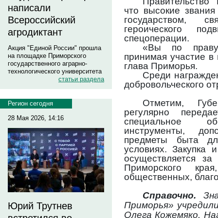
Правительство
написали
что высокие звания
государством, с
Всероссийский
героического по
агродиктант
спецоперации.
«Вы по праву
Акция "Единой России" прошла
принимая участие в 
на площадке Приморского
государственного аграрно-
глава Приморья.
технологического университета
Среди награжде
статьи раздела
добровольческого от
Отметим, Губ
Регион сегодня
регулярно переда
28 Мая 2026, 14:16
специальное обо
инструменты, доп
предметы быта дл
условиях. Закупка 
осуществляется за 
Приморского края
общественных, благ
Справочно.
Зн
Приморья» учредили
Юрий Трутнев
Олега Кожемяко. На