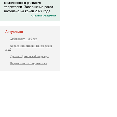
комплексного развития
территории. Завершение работ
намечено на конец 2027 года.
статьи раздела
Актуально
Хабаровску - 160 лет
Адреса инвестиций. Приморский
край
Туризм: Приморский маршрут
Недвижимость Владивостока