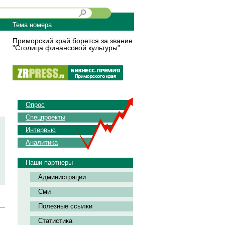
Тема номера
Приморский край борется за звание
"Столица финансовой культуры"
Опрос
Спецпроекты
Интервью
Аналитика
Наши партнеры
Администрации
Сми
Полезные ссылки
Статистика