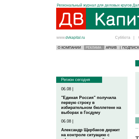
Региональный журнал для деловых кругов Дал
www.
dvkapital.ru
Суббота
|
О КОМПАНИИ
РЕКЛАМА
АРХИВ
|
ПОДПИСК
Регион сегодня
06.08 |
"Единая Россия" получила
первую строку в
избирательном бюллетене на
выборах в Госдуму
06.08 |
Александр Щербаков держит
на контроле ситуацию с
Т