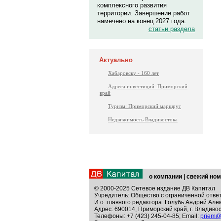
комплексного развития
территории. Завершение работ
намечено на конец 2027 года.
статьи раздела
Актуально
Хабаровску - 160 лет
Адреса инвестиций. Приморский
край
Туризм: Приморский маршрут
Недвижимость Владивостока
о компании
|
свежий ном
© 2000-2025 Сетевое издание ДВ Капитал
Учредитель: Общество с ограниченной отве
И.о. главного редактора: Голубь Андрей Але
Адрес: 690014, Приморский край, г. Владивос
Телефоны: +7 (423) 245-04-85; Email:
priem@