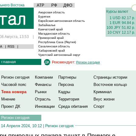
ьнего Востока
АТР
РФ
ДФО
Курсы валют
Амурская область
Бурятия
1 USD
82.17 р.
Еврейская автономная область
1 EUR
94.84 р.
Забайкалье
100 JPY
51.82 р.
Камчатский край
10 CNY
12.17 р.
Магаданская область
08 Августа, 13:53
|
Приморский край
Республика Саха (Якутия)
А
|
RSS
|
Сахалинская область
Хабаровский край
Чукотский автономный округ
главная
Рекомендует:
Регион сегодня
Регион сегодня
Компании
Партнеры
Страницы истории
Часовой пояс
Финансы
Персона
Восточное кольцо
Тема номера
Рынки
Кадры
Криминал
Мнение
Отрасль
Территория
Вкус жизни
Проект ДК
Инновации
Среда обитания
Спорт
Регион сегодня
14 Апреля 2024, 10:12 |
Регион сегодня
ри природных пожара тушат в Приморье