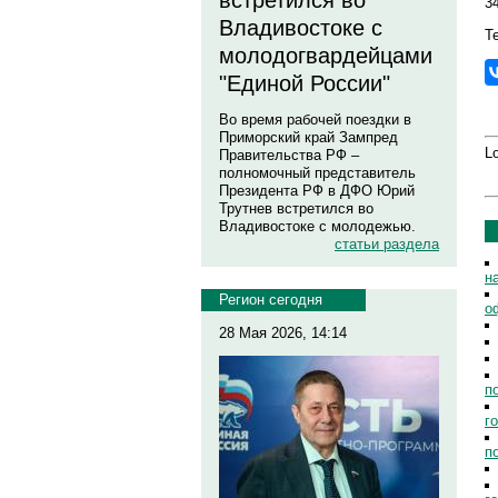
встретился во
3
Владивостоке с
Те
молодогвардейцами
"Единой России"
Во время рабочей поездки в
Приморский край Зампред
Lo
Правительства РФ –
полномочный представитель
Президента РФ в ДФО Юрий
Трутнев встретился во
Владивостоке с молодежью.
статьи раздела
н
Регион сегодня
о
28 Мая 2026, 14:14
п
г
п