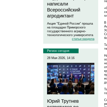
г
написали
«
Всероссийский
с
агродиктант
п
В
Акция "Единой России" прошла
А
на площадке Приморского
У
государственного аграрно-
С
технологического университета
б
статьи раздела
Т
т
Регион сегодня
Н
28 Мая 2026, 14:16
о
н
о
к
п
е
д
Т
г
С
Юрий Трутнев
р