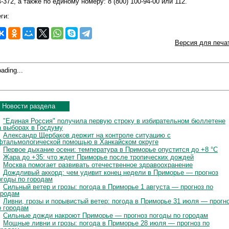
4-372, а также по единому номеру: 8 (800) 100-94-00 или 112.
ги:
Версия для печа
ading...
Новости раздела
"Единая Россия" получила первую строку в избирательном бюллетене
а выборах в Госдуму
Александр Щербаков держит на контроле ситуацию с
фтальмологической помощью в Ханкайском округе
Первое дыхание осени: температура в Приморье опустится до +8 °C
Жара до +35: что ждет Приморье после тропических дождей
Москва помогает развивать отечественное здравоохранение
Дождливый аккорд: чем удивит конец недели в Приморье — прогноз
огоды по городам
Сильный ветер и грозы: погода в Приморье 1 августа — прогноз по
ородам
Ливни, грозы и порывистый ветер: погода в Приморье 31 июля — прогн
о городам
Сильные дожди накроют Приморье — прогноз погоды по городам
Мощные ливни и грозы: погода в Приморье 28 июля — прогноз по