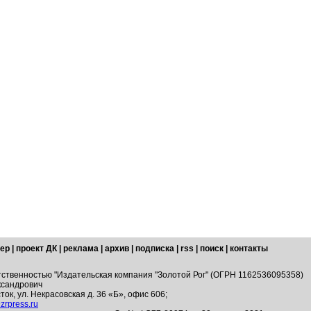
ер
|
проект ДК
|
реклама
|
архив
|
подписка
|
rss
|
поиск
|
контакты
тственностью "Издательская компания "Золотой Рог" (ОГРН 1162536095358)
ксандрович
ток, ул. Некрасовская д. 36 «Б», офис 606;
zrpress.ru