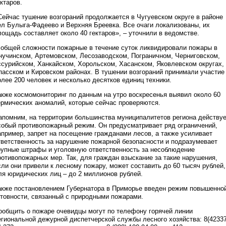
ектаров.
Сейчас тушение возгораний продолжается в Чугуевском округе в районе
ел Булыга-Фадеево и Верхняя Бреевка. Все очаги локализованы, их
лощадь составляет около 40 гектаров», – уточнили в ведомстве.
 общей сложности пожарные в течение суток ликвидировали пожары в
нучинском, Артемовском, Лесозаводском, Пограничном, Черниговском,
ссурийском, Ханкайском, Хорольском, Хасанском, Яковлевском округах,
пасском и Кировском районах. В тушении возгораний принимали участие
олее 200 человек и несколько десятков единиц техники.
акже космомониторинг по данным на утро воскресенья выявил около 60
ермических аномалий, которые сейчас проверяются.
апомним, на территории большинства муниципалитетов региона действу
собый противопожарный режим. Он предусматривает ряд ограничений,
апример, запрет на посещение гражданами лесов, а также усиливает
тветственность за нарушение пожарной безопасности и подразумевает
рупные штрафы и уголовную ответственность за несоблюдение
ротивопожарных мер. Так, для граждан взыскание за такие нарушения,
сли они привели к лесному пожару, может составить до 60 тысяч рублей,
ля юридических лиц – до 2 миллионов рублей.
акже постановлением Губернатора в Приморье введен режим повышенно
отовности, связанный с природными пожарами.
ообщить о пожаре очевидцы могут по телефону горячей линии
егиональной дежурной диспетчерской службы лесного хозяйства: 8(42337