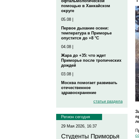
офтальмологической
помощью в Ханкайском
округе
05.08 |
Первое дыхание осени:
температура в Приморье
опустится до +8 °C
04.08 |
Жара до +35: что ждет
Приморье после тропических
дождей
03.08 |
Москва помогает развивать
отечественное
здравоохранение
статьи раздела
З
п
Регион сегодня
л
29 Мая 2026, 16:37
П
Студенты Приморья
с