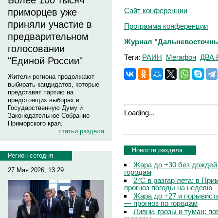
Более 100 тысяч
Сайт конференции
приморцев уже
приняли участие в
Программа конференции
предварительном
Журнал "Дальневосточны
голосовании
Теги:
РАИН
Мегафон
ДВА 
"Единой России"
Жители региона продолжают
выбирать кандидатов, которые
представят партию на
предстоящих выборах в
Государственную Думу и
Loading...
Законодательное Собрание
Приморского края.
статьи раздела
Новости раздела
Регион сегодня
Жара до +30 без дождей
27 Мая 2026, 13:29
городам
2°C в разгар лета: в Пр
прогноз погоды на неделю
Жара до +27 и порывисты
— прогноз по городам
Ливни, грозы и туман: по