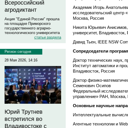
Всероссийский
Академик Игорь Анатольев
агродиктант
исследовательский центр 
Москва, Россия
Акция "Единой России" прошла
на площадке Приморского
Никита Юрьевич Анисимов
государственного аграрно-
университет, Владивосток,
технологического университета
статьи раздела
Давид Тьен, IEEE NSW Comp
Сопредседатели програм
Регион сегодня
Доктор технических наук, 
28 Мая 2026, 14:16
Институт автоматики и пр
Владивосток, Россия
Доктор физико-математичес
Семенович Осипов
Федеральный исследовател
управление» РАН, Москва,
Основные научные напра
Юрий Трутнев
Интеллектуальные вычисл
встретился во
Агентные технологии и We
Владивостоке с