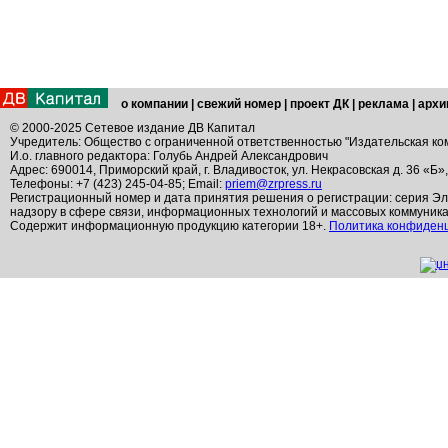
о компании
|
свежий номер
|
проект ДК
|
реклама
|
архи
© 2000-2025 Сетевое издание ДВ Капитал
Учредитель: Общество с ограниченной ответственностью "Издательская ко
И.о. главного редактора: Голубь Андрей Александрович
Адрес: 690014, Приморский край, г. Владивосток, ул. Некрасовская д. 36 «Б»
Телефоны: +7 (423) 245-04-85; Email:
priem@zrpress.ru
Регистрационный номер и дата принятия решения о регистрации: серия Эл
надзору в сфере связи, информационных технологий и массовых коммуник
Содержит информационную продукцию категории 18+.
Политика конфиден