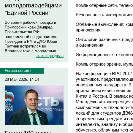
молодогвардейцами
Компьютерные сети, телек
"Единой России"
Безопасность информацион
Во время рабочей поездки в
Облачные вычисления: ком
Приморский край Зампред
приложения
Правительства РФ –
полномочный представитель
Онтологии различных предм
Президента РФ в ДФО Юрий
и оценивания
Трутнев встретился во
Владивостоке с молодежью.
Информационные технологи
статьи раздела
Компьютерное зрение, мул
Регион сегодня
На конференцию RPC 2017 
участников, представляющи
28 Мая 2026, 14:14
иностранных государств. В
приглашены известнейшие у
Китая и России. В рамках 
Молодежная конференция п
компьютерным технологиям
лекций для студентов ДВФУ
современным трендам и нов
интеллекта, анализу и обр
обучению, облачным техно