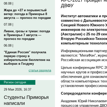
08.08 |
ДВФУ
Жара до +27 и порывистый
ветер: погода в Приморье 8
Институт автоматики и п
августа — прогноз по городам
совместно с Дальневост
07.08 |
Секцией Нового Южного У
инженеров по электротехн
Ливни, грозы и туман: погода
(Австралия) с 25 по 29 с
в Приморье 7 августа —
Вторую Российско-Тихоо
прогноз по городам
компьютерным технологи
06.08 |
Информационными партнер
"Единая Россия" получила
являются: "МегаФон", журн
первую строку в
Российская ассоциация иск
избирательном бюллетене на
выборах в Госдуму
Целью конференции RPC 20
статьи раздела
научных кругов и професси
обеспечения для ознакомл
области компьютерных техн
Регион сегодня
установления профессиона
29 Мая 2026, 16:37
Сопредседатели конфере
Студенты Приморья
Академик Юрий Николаевич
написали
процессов управления ДВО