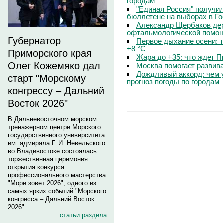
городам
"Единая Россия" получи
бюллетене на выборах в Г
Александр Щербаков дер
офтальмологической помощ
Губернатор
Первое дыхание осени: 
+8 °C
Приморского края
Жара до +35: что ждет 
Олег Кожемяко дал
Москва помогает развив
Дождливый аккорд: чем 
старт "Морскому
прогноз погоды по городам
конгрессу – Дальний
Восток 2026"
В Дальневосточном морском
тренажерном центре Морского
государственного университета
им. адмирала Г. И. Невельского
во Владивостоке состоялась
торжественная церемония
открытия конкурса
профессионального мастерства
"Море зовет 2026", одного из
самых ярких событий "Морского
конгресса – Дальний Восток
2026".
статьи раздела