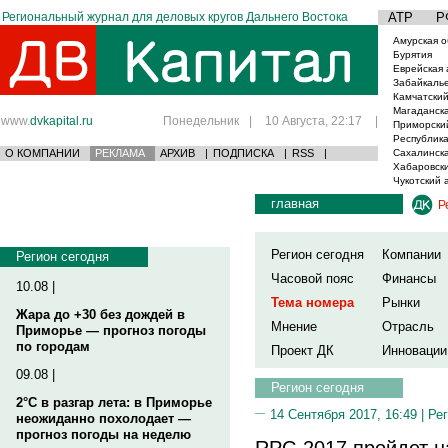
Региональный журнал для деловых кругов Дальнего Востока
АТР
Р
Амурская о
Бурятия
Еврейская 
Забайкаль
Камчатский
Магаданска
www.
dvkapital.ru
Понедельник
|
10 Августа, 22:17
|
Приморски
Республика
О КОМПАНИИ
РЕКЛАМА
АРХИВ
|
ПОДПИСКА
|
RSS
|
Сахалинска
Хабаровски
Чукотский 
главная
Р
Регион сегодня
Компании
Регион сегодня
Часовой пояс
Финансы
10.08 |
Тема номера
Рынки
Жара до +30 без дождей в
Мнение
Отрасль
Приморье — прогноз погоды
по городам
Проект ДК
Инновации
09.08 |
Регион сегодня
2°C в разгар лета: в Приморье
14 Сентября 2017, 16:49 |
Рег
неожиданно похолодает —
прогноз погоды на неделю
RPC-2017 пройдет н