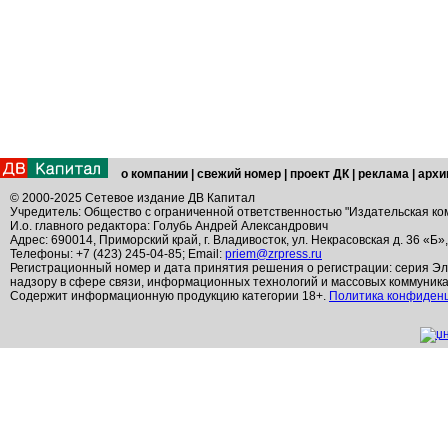
о компании
|
свежий номер
|
проект ДК
|
реклама
|
архи
© 2000-2025 Сетевое издание ДВ Капитал
Учредитель: Общество с ограниченной ответственностью "Издательская ко
И.о. главного редактора: Голубь Андрей Александрович
Адрес: 690014, Приморский край, г. Владивосток, ул. Некрасовская д. 36 «Б»
Телефоны: +7 (423) 245-04-85; Email:
priem@zrpress.ru
Регистрационный номер и дата принятия решения о регистрации: серия Эл
надзору в сфере связи, информационных технологий и массовых коммуник
Содержит информационную продукцию категории 18+.
Политика конфиден