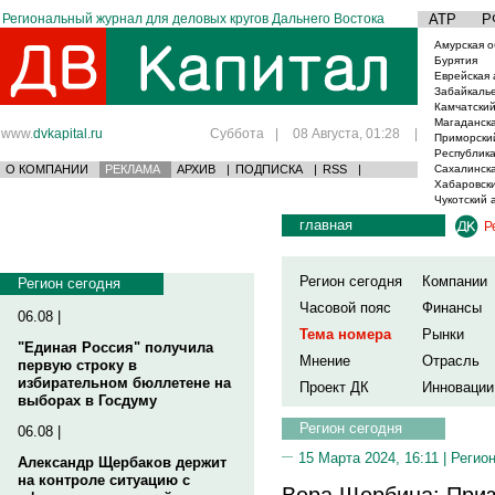
Региональный журнал для деловых кругов Дальнего Востока
АТР
Р
Амурская о
Бурятия
Еврейская 
Забайкаль
Камчатский
Магаданска
www.
dvkapital.ru
Суббота
|
08 Августа, 01:28
|
Приморски
Республика
О КОМПАНИИ
РЕКЛАМА
АРХИВ
|
ПОДПИСКА
|
RSS
|
Сахалинска
Хабаровски
Чукотский 
главная
Р
Регион сегодня
Компании
Регион сегодня
Часовой пояс
Финансы
06.08 |
Тема номера
Рынки
"Единая Россия" получила
Мнение
Отрасль
первую строку в
избирательном бюллетене на
Проект ДК
Инновации
выборах в Госдуму
Регион сегодня
06.08 |
15 Марта 2024, 16:11 |
Регион
Александр Щербаков держит
на контроле ситуацию с
Вера Щербина: Приз