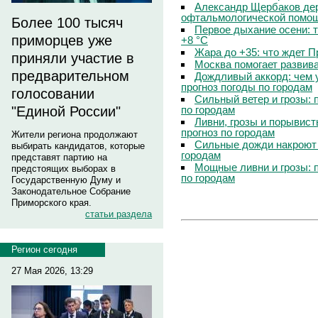
Александр Щербаков дер
офтальмологической помощ
Более 100 тысяч
Первое дыхание осени: 
приморцев уже
+8 °C
Жара до +35: что ждет 
приняли участие в
Москва помогает развив
предварительном
Дождливый аккорд: чем 
прогноз погоды по городам
голосовании
Сильный ветер и грозы: 
по городам
"Единой России"
Ливни, грозы и порывист
прогноз по городам
Жители региона продолжают
Сильные дожди накроют 
выбирать кандидатов, которые
городам
представят партию на
Мощные ливни и грозы: 
предстоящих выборах в
по городам
Государственную Думу и
Законодательное Собрание
Приморского края.
статьи раздела
Регион сегодня
27 Мая 2026, 13:29