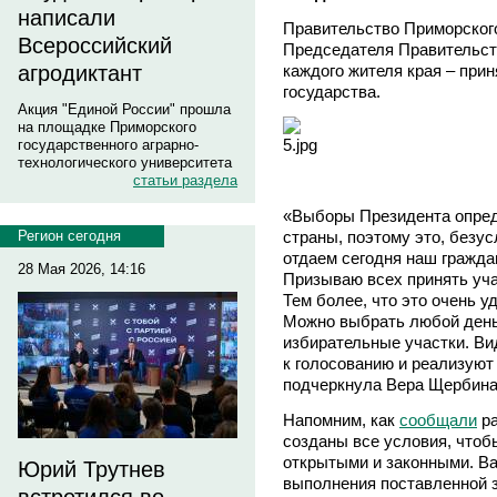
написали
Правительство Приморског
Всероссийский
Председателя Правительст
каждого жителя края – при
агродиктант
государства.
Акция "Единой России" прошла
на площадке Приморского
государственного аграрно-
технологического университета
статьи раздела
«Выборы Президента опред
страны, поэтому это, безу
Регион сегодня
отдаем сегодня наш граждан
28 Мая 2026, 14:16
Призываю всех принять уча
Тем более, что это очень у
Можно выбрать любой день.
избирательные участки. Ви
к голосованию и реализуют
подчеркнула Вера Щербина
Напомним, как
сообщали
ра
созданы все условия, чтоб
открытыми и законными. В
Юрий Трутнев
выполнения поставленной з