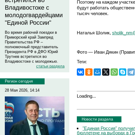
встретился во
Поэтому на каждом участке
Владивостоке с
будут работать общественн
тысяч человек.
молодогвардейцами
"Единой России"
Наталья Шолик,
sholik_nm@
Во время рабочей поездки в
Приморский край Зампред
Правительства РФ –
полномочный представитель
Фото — Иван Дякин (Правит
Президента РФ в ДФО Юрий
Трутнев встретился во
Теги:
Владивостоке с молодежью.
статьи раздела
Регион сегодня
28 Мая 2026, 14:14
Loading...
Новости раздела
"Единая Россия" получи
бюллетене на выборах в Г