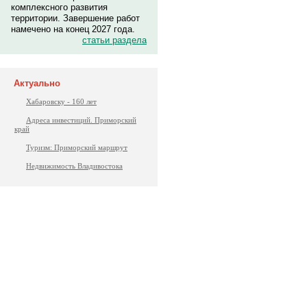
комплексного развития
территории. Завершение работ
намечено на конец 2027 года.
статьи раздела
Актуально
Хабаровску - 160 лет
Адреса инвестиций. Приморский
край
Туризм: Приморский маршрут
Недвижимость Владивостока