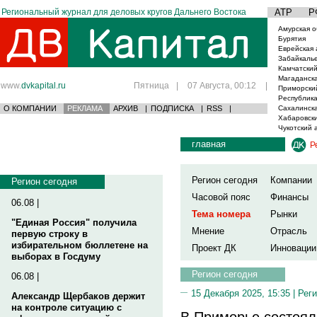
Региональный журнал для деловых кругов Дальнего Востока
АТР
Р
Амурская о
Бурятия
Еврейская 
Забайкаль
Камчатский
Магаданска
www.
dvkapital.ru
Пятница
|
07 Августа, 00:12
|
Приморски
Республика
О КОМПАНИИ
РЕКЛАМА
АРХИВ
|
ПОДПИСКА
|
RSS
|
Сахалинска
Хабаровски
Чукотский 
главная
Р
Регион сегодня
Компании
Регион сегодня
Часовой пояс
Финансы
06.08 |
Тема номера
Рынки
"Единая Россия" получила
Мнение
Отрасль
первую строку в
избирательном бюллетене на
Проект ДК
Инновации
выборах в Госдуму
Регион сегодня
06.08 |
15 Декабря 2025, 15:35 |
Реги
Александр Щербаков держит
на контроле ситуацию с
В Приморье состоял