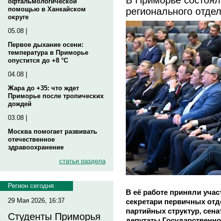
офтальмологической
регионального отде
помощью в Ханкайском
округе
05.08 |
Первое дыхание осени:
температура в Приморье
опустится до +8 °C
04.08 |
Жара до +35: что ждет
Приморье после тропических
дождей
03.08 |
Москва помогает развивать
отечественное
здравоохранение
статьи раздела
Регион сегодня
В её работе приняли учас
29 Мая 2026, 16:37
секретари первичных отд
партийных структур, сен
Студенты Приморья
депутаты Государственно