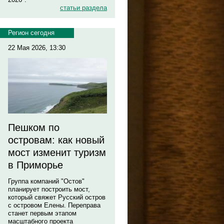
статьи раздела
Регион сегодня
22 Мая 2026, 13:30
Пешком по
островам: как новый
мост изменит туризм
в Приморье
Группа компаний "Остов"
планирует построить мост,
который свяжет Русский остров
с островом Елены. Переправа
станет первым этапом
масштабного проекта