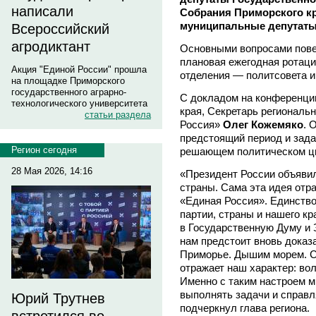
написали
Собрания Приморского кр
муниципальные депутаты
Всероссийский
агродиктант
Основными вопросами повес
плановая ежегодная ротаци
Акция "Единой России" прошла
отделения — политсовета и
на площадке Приморского
государственного аграрно-
С докладом на конференци
технологического университета
края, Секретарь региональ
статьи раздела
Россия»
Олег Кожемяко
. 
предстоящий период и зада
Регион сегодня
решающем политическом ц
28 Мая 2026, 14:16
«Президент России объявил
страны. Сама эта идея отр
«Единая Россия». Единство
партии, страны и нашего кр
в Государственную Думу и
нам предстоит вновь доказ
Приморье. Дышим морем. С
отражает наш характер: во
Именно с таким настроем 
выполнять задачи и справл
Юрий Трутнев
подчеркнул глава региона.