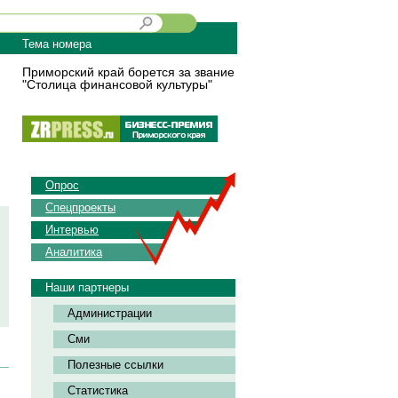
Тема номера
Приморский край борется за звание
"Столица финансовой культуры"
Опрос
Спецпроекты
Интервью
Аналитика
Наши партнеры
Администрации
Сми
Полезные ссылки
Статистика