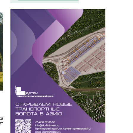
ки
ет