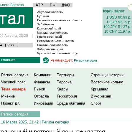
ьнего Востока
АТР
РФ
ДФО
Курсы валют
Амурская область
Бурятия
1 USD
80.93 р.
Еврейская автономная область
1 EUR
93.19 р.
Забайкалье
100 JPY
51.37 р.
Камчатский край
10 CNY
11.97 р.
Магаданская область
06 Августа, 23:20
|
Приморский край
Республика Саха (Якутия)
А
|
RSS
|
Сахалинская область
Хабаровский край
Чукотский автономный округ
главная
Рекомендует:
Регион сегодня
Регион сегодня
Компании
Партнеры
Страницы истории
Часовой пояс
Финансы
Персона
Восточное кольцо
Тема номера
Рынки
Кадры
Криминал
Мнение
Отрасль
Территория
Вкус жизни
Проект ДК
Инновации
Среда обитания
Спорт
Регион сегодня
16 Марта 2025, 21:42 |
Регион сегодня
олнечный и ветреный день ожидается