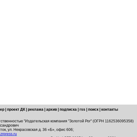
ер
|
проект ДК
|
реклама
|
архив
|
подписка
|
rss
|
поиск
|
контакты
тственностью "Издательская компания "Золотой Рог" (ОГРН 1162536095358)
ксандрович
ток, ул. Некрасовская д. 36 «Б», офис 606;
zrpress.ru