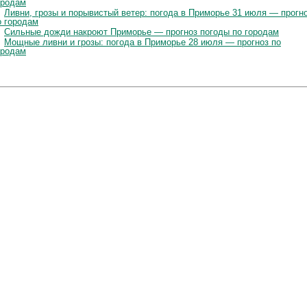
ородам
Ливни, грозы и порывистый ветер: погода в Приморье 31 июля — прогн
о городам
Сильные дожди накроют Приморье — прогноз погоды по городам
Мощные ливни и грозы: погода в Приморье 28 июля — прогноз по
ородам