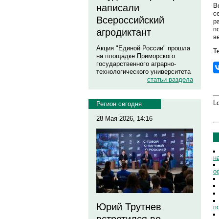
В
написали
с
Всероссийский
р
п
агродиктант
в
Акция "Единой России" прошла
Те
на площадке Приморского
государственного аграрно-
технологического университета
статьи раздела
Lo
Регион сегодня
28 Мая 2026, 14:16
н
о
Юрий Трутнев
п