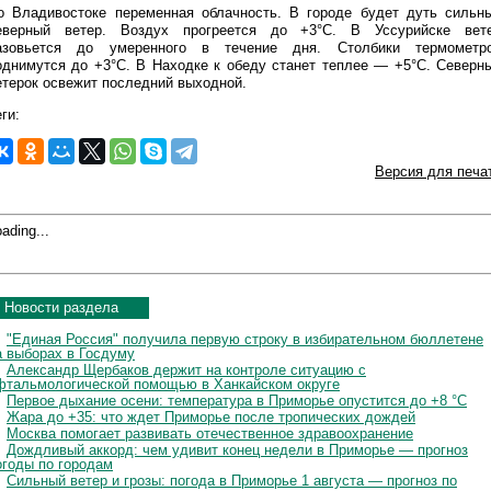
о Владивостоке переменная облачность. В городе будет дуть сильн
еверный ветер. Воздух прогреется до +3°C. В Уссурийске вет
азовьется до умеренного в течение дня. Столбики термометр
однимутся до +3°C. В Находке к обеду станет теплее — +5°C. Северн
етерок освежит последний выходной.
ги:
Версия для печа
ading...
Новости раздела
"Единая Россия" получила первую строку в избирательном бюллетене
а выборах в Госдуму
Александр Щербаков держит на контроле ситуацию с
фтальмологической помощью в Ханкайском округе
Первое дыхание осени: температура в Приморье опустится до +8 °C
Жара до +35: что ждет Приморье после тропических дождей
Москва помогает развивать отечественное здравоохранение
Дождливый аккорд: чем удивит конец недели в Приморье — прогноз
огоды по городам
Сильный ветер и грозы: погода в Приморье 1 августа — прогноз по