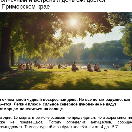
 Приморском крае
а окном такой чудный воскресный день. Но все не так радужно, как
ажется. Легкий плюс и сильное северное дуновение не дадут
риморцам понежиться на солнце.
егодня, 16 марта, в регионе осадков не предвидится, но и жары синопти
оже не предвещают. Погоду определит антициклон, сообща
римгидромет. Температурный фон будет колебаться от -4 до +5°C.