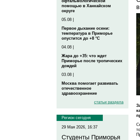
офтальмологической
в
помощью в Ханкайском
округе
05.08 |
Первое дыхание осени:
температура в Приморье
опустится до +8 °C
04.08 |
Жара до +35: что ждет
Приморье после тропических
дождей
03.08 |
Москва помогает развивать
отечественное
здравоохранение
статьи раздела
З
к
п
Регион сегодня
С
29 Мая 2026, 16:37
т
П
Студенты Приморья