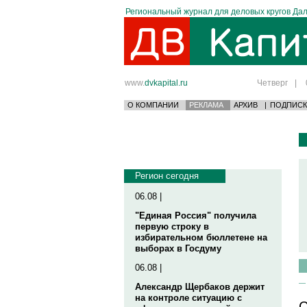
Региональный журнал для деловых кругов Дал
www.
dvkapital.ru
Четверг
|
О КОМПАНИИ
РЕКЛАМА
АРХИВ
|
ПОДПИСК
Регион сегодня
06.08 |
"Единая Россия" получила
первую строку в
избирательном бюллетене на
выборах в Госдуму
06.08 |
Александр Щербаков держит
на контроле ситуацию с
С