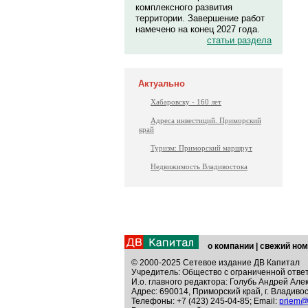
комплексного развития
территории. Завершение работ
намечено на конец 2027 года.
статьи раздела
Актуально
Хабаровску - 160 лет
Адреса инвестиций. Приморский
край
Туризм: Приморский маршрут
Недвижимость Владивостока
о компании
|
свежий ном
© 2000-2025 Сетевое издание ДВ Капитал
Учредитель: Общество с ограниченной отве
И.о. главного редактора: Голубь Андрей Але
Адрес: 690014, Приморский край, г. Владивос
Телефоны: +7 (423) 245-04-85; Email:
priem@