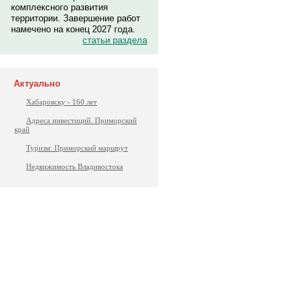
комплексного развития
территории. Завершение работ
намечено на конец 2027 года.
статьи раздела
Актуально
Хабаровску - 160 лет
Адреса инвестиций. Приморский
край
Туризм: Приморский маршрут
Недвижимость Владивостока