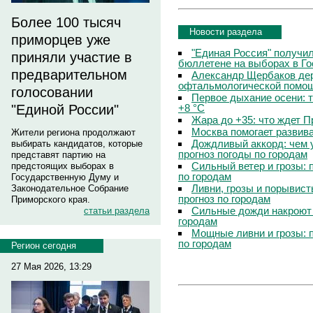
Более 100 тысяч
Новости раздела
приморцев уже
"Единая Россия" получи
приняли участие в
бюллетене на выборах в Г
предварительном
Александр Щербаков дер
офтальмологической помощ
голосовании
Первое дыхание осени: 
+8 °C
"Единой России"
Жара до +35: что ждет 
Москва помогает развив
Жители региона продолжают
Дождливый аккорд: чем 
выбирать кандидатов, которые
прогноз погоды по городам
представят партию на
Сильный ветер и грозы: 
предстоящих выборах в
по городам
Государственную Думу и
Ливни, грозы и порывист
Законодательное Собрание
прогноз по городам
Приморского края.
Сильные дожди накроют 
статьи раздела
городам
Мощные ливни и грозы: 
по городам
Регион сегодня
27 Мая 2026, 13:29