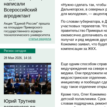
написали
«Нужно сделать так, чтобы
Дальнегорске, в северных 
Всероссийский
для молодежи», — акцентир
агродиктант
По словам губернатора, в Д
Акция "Единой России" прошла
участковых терапевтов. Чт
на площадке Приморского
правительство Приморья на
государственного аграрно-
ежемесячно доплачивать ещ
технологического университета
статьи раздела
получат и ряд медиков дру
Кожемяко заявил, что буде
компенсации за ЖКХ.
Регион сегодня
28 Мая 2026, 14:16
Еще одним способом справ
медучреждения на севере к
медики. Они предложили на
медсестринское отделение
инициативу и пообещал сде
году такое отделение откры
Кроме того, Олег Кожемяко
детской поликлиники. Срок 
Юрий Трутнев
словам подрядчика, ремонт