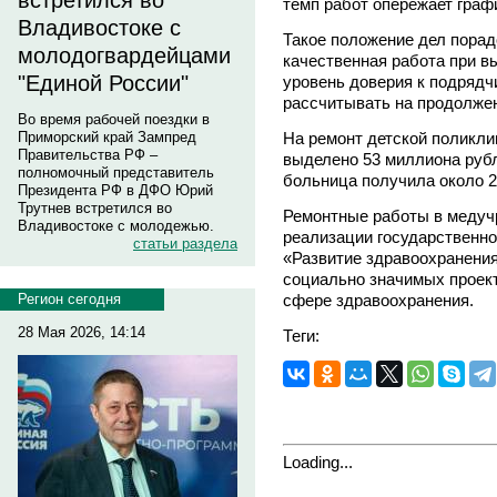
встретился во
темп работ опережает граф
Владивостоке с
Такое положение дел порад
молодогвардейцами
качественная работа при в
"Единой России"
уровень доверия к подрядч
рассчитывать на продолжен
Во время рабочей поездки в
На ремонт детской поликли
Приморский край Зампред
Правительства РФ –
выделено 53 миллиона рубл
полномочный представитель
больница получила около 2
Президента РФ в ДФО Юрий
Трутнев встретился во
Ремонтные работы в медуч
Владивостоке с молодежью.
реализации государственно
статьи раздела
«Развитие здравоохранения
социально значимых проект
сфере здравоохранения.
Регион сегодня
28 Мая 2026, 14:14
Теги:
Loading...