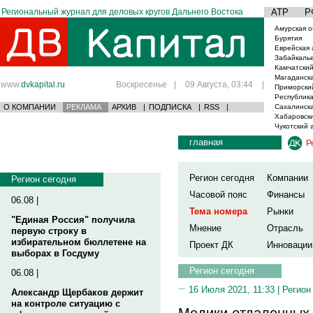
Региональный журнал для деловых кругов Дальнего Востока
АТР
Р
Амурская о
Бурятия
Еврейская 
Забайкаль
Камчатский
Магаданска
www.
dvkapital.ru
Воскресенье
|
09 Августа, 03:44
|
Приморски
Республика
О КОМПАНИИ
РЕКЛАМА
АРХИВ
|
ПОДПИСКА
|
RSS
|
Сахалинска
Хабаровски
Чукотский 
главная
Р
Регион сегодня
Компании
Регион сегодня
Часовой пояс
Финансы
06.08 |
Тема номера
Рынки
"Единая Россия" получила
Мнение
Отрасль
первую строку в
избирательном бюллетене на
Проект ДК
Инновации
выборах в Госдуму
Регион сегодня
06.08 |
16 Июля 2021, 11:33 |
Регион
Александр Щербаков держит
на контроле ситуацию с
Медики отдаленных