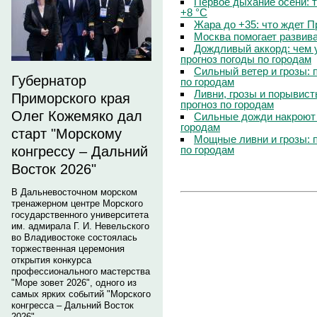
Первое дыхание осени: 
+8 °C
Жара до +35: что ждет 
Москва помогает развив
Дождливый аккорд: чем 
прогноз погоды по городам
Сильный ветер и грозы: 
Губернатор
по городам
Ливни, грозы и порывист
Приморского края
прогноз по городам
Олег Кожемяко дал
Сильные дожди накроют 
городам
старт "Морскому
Мощные ливни и грозы: 
по городам
конгрессу – Дальний
Восток 2026"
В Дальневосточном морском
тренажерном центре Морского
государственного университета
им. адмирала Г. И. Невельского
во Владивостоке состоялась
торжественная церемония
открытия конкурса
профессионального мастерства
"Море зовет 2026", одного из
самых ярких событий "Морского
конгресса – Дальний Восток
2026".