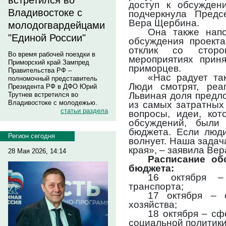
встретился во
доступ к обсужден
Владивостоке с
подчеркнула Предс
Вера Щербина.
молодогвардейцами
Она также напо
"Единой России"
обсуждения проект
отклик со стор
Во время рабочей поездки в
мероприятиях прин
Приморский край Зампред
приморцев.
Правительства РФ –
«Нас радует так
полномочный представитель
Люди смотрят, реаг
Президента РФ в ДФО Юрий
Львиная доля предл
Трутнев встретился во
Владивостоке с молодежью.
из самых затратных
статьи раздела
вопросы, идеи, кот
обсуждений, были
бюджета. Если люди
Регион сегодня
волнует. Наша задач
края», – заявила Ве
28 Мая 2026, 14:14
Расписание об
бюджета:
16 октября –
транспорта;
17 октября – 
хозяйства;
18 октября – сф
социальной политики