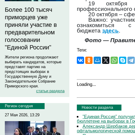
19 октября 
профессионального о
Более 100 тысяч
20 октября – сф
приморцев уже
Важно: участни
приняли участие в
ознакомиться 
бюджета
здесь
.
предварительном
голосовании
Фото — Правите
"Единой России"
Теги:
Жители региона продолжают
выбирать кандидатов, которые
представят партию на
предстоящих выборах в
Государственную Думу и
Законодательное Собрание
Loading...
Приморского края.
статьи раздела
Регион сегодня
Новости раздела
27 Мая 2026, 13:29
"Единая Россия" получи
бюллетене на выборах в Г
Александр Щербаков дер
офтальмологической помощ