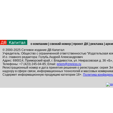
о компании
|
свежий номер
|
проект ДК
|
реклама
|
архи
© 2000-2025 Сетевое издание ДВ Капитал
Учредитель: Общество с ограниченной ответственностью "Издательская ко
И.о. главного редактора: Голубь Андрей Александрович
Адрес: 690014, Приморский край, г. Владивосток, ул. Некрасовская д. 36 «Б»
Телефоны: +7 (423) 245-04-85; Email:
priem@zrpress.ru
Регистрационный номер и дата принятия решения о регистрации: серия Эл
надзору в сфере связи, информационных технологий и массовых коммуник
Содержит информационную продукцию категории 18+.
Политика конфиден