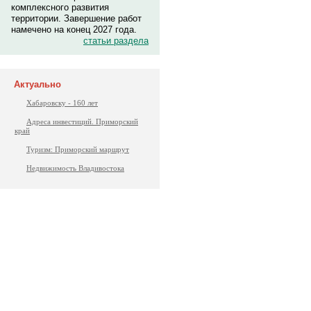
комплексного развития
территории. Завершение работ
намечено на конец 2027 года.
статьи раздела
Актуально
Хабаровску - 160 лет
Адреса инвестиций. Приморский
край
Туризм: Приморский маршрут
Недвижимость Владивостока