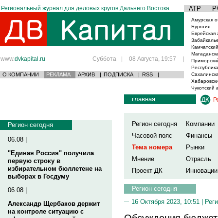
Региональный журнал для деловых кругов Дальнего Востока
АТР
Р
Амурская о
Бурятия
Еврейская 
Забайкаль
Камчатский
Магаданска
www.
dvkapital.ru
Суббота
|
08 Августа, 19:57
|
Приморски
Республика
О КОМПАНИИ
РЕКЛАМА
АРХИВ
|
ПОДПИСКА
|
RSS
|
Сахалинска
Хабаровски
Чукотский 
главная
Р
Регион сегодня
Компании
Регион сегодня
Часовой пояс
Финансы
06.08 |
Тема номера
Рынки
"Единая Россия" получила
Мнение
Отрасль
первую строку в
избирательном бюллетене на
Проект ДК
Инновации
выборах в Госдуму
Регион сегодня
06.08 |
16 Октября 2023, 10:51 |
Реги
Александр Щербаков держит
на контроле ситуацию с
Обсуждения бюджета