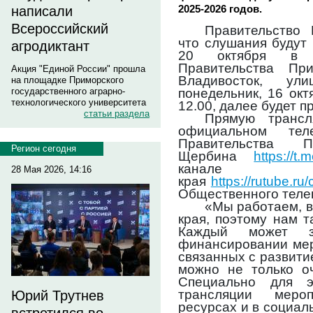
2025-2026 годов.
написали
Всероссийский
Правительство 
что слушания будут
агродиктант
20 октября в б
Правительства Пр
Акция "Единой России" прошла
Владивосток, ул
на площадке Приморского
понедельник, 16 окт
государственного аграрно-
технологического университета
12.00, далее будет п
статьи раздела
Прямую транс
официальном теле
Правительства 
Регион сегодня
Щербина
https://t
канале П
28 Мая 2026, 14:16
края
https://rutube.r
Общественного теле
«Мы работаем, в
края, поэтому нам 
Каждый может 
финансировании мер
связанных с развит
можно не только о
Специально для э
трансляции меро
Юрий Трутнев
ресурсах и в социал