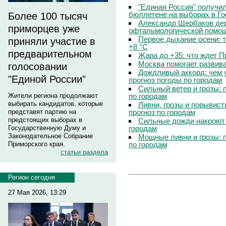
"Единая Россия" получи
бюллетене на выборах в Г
Более 100 тысяч
Александр Щербаков дер
приморцев уже
офтальмологической помощ
Первое дыхание осени: 
приняли участие в
+8 °C
предварительном
Жара до +35: что ждет 
Москва помогает развив
голосовании
Дождливый аккорд: чем 
"Единой России"
прогноз погоды по городам
Сильный ветер и грозы: 
по городам
Жители региона продолжают
выбирать кандидатов, которые
Ливни, грозы и порывист
прогноз по городам
представят партию на
предстоящих выборах в
Сильные дожди накроют 
городам
Государственную Думу и
Законодательное Собрание
Мощные ливни и грозы: 
по городам
Приморского края.
статьи раздела
Регион сегодня
27 Мая 2026, 13:29