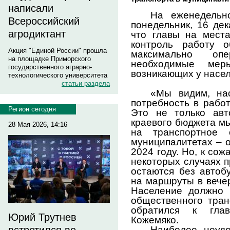
написали
На еженедельн
Всероссийский
понедельник, 16 дек
агродиктант
что главы на мест
контроль работу о
Акция "Единой России" прошла
максимально оп
на площадке Приморского
необходимые мер
государственного аграрно-
возникающих у насел
технологического университета
статьи раздела
«Мы видим, нас
потребность в рабо
Регион сегодня
Это не только авт
краевого бюджета м
28 Мая 2026, 14:16
на транспортное 
муниципалитетах – 
2024 году. Но, к сож
некоторых случаях п
остаются без автоб
на маршруты в вече
Население должно 
общественного тран
обратился к глав
Юрий Трутнев
Кожемяко.
Наиболее неудо