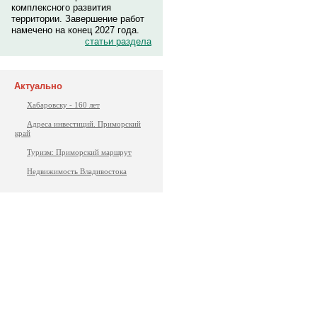
комплексного развития
территории. Завершение работ
намечено на конец 2027 года.
статьи раздела
Актуально
Хабаровску - 160 лет
Адреса инвестиций. Приморский
край
Туризм: Приморский маршрут
Недвижимость Владивостока