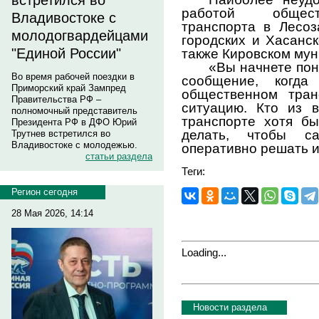
встретился во
работой общест
Владивостоке с
транспорта в Лесоз
молодогвардейцами
городских и Хасанс
"Единой России"
также Кировском му
«Вы начнете пон
Во время рабочей поездки в
сообщение, когда
Приморский край Зампред
общественном тран
Правительства РФ –
ситуацию. Кто из 
полномочный представитель
транспорте хотя б
Президента РФ в ДФО Юрий
делать, чтобы с
Трутнев встретился во
Владивостоке с молодежью.
оперативно решать и
статьи раздела
Теги:
Регион сегодня
28 Мая 2026, 14:14
Loading...
Новости раздела