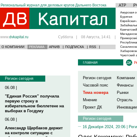
Региональный журнал для деловых кругов Дальнего Востока
АТР
Р
Амурская о
Бурятия
Еврейская 
Забайкаль
Камчатский
Магаданска
www.
dvkapital.ru
Суббота
|
08 Августа, 14:41
|
Приморски
Республика
О КОМПАНИИ
РЕКЛАМА
АРХИВ
|
ПОДПИСКА
|
RSS
|
Сахалинска
Хабаровски
Чукотский 
главная
Р
Регион сегодня
Компании
Регион сегодня
Часовой пояс
Финансы
06.08 |
Тема номера
Рынки
"Единая Россия" получила
Мнение
Отрасль
первую строку в
избирательном бюллетене на
Проект ДК
Инновации
выборах в Госдуму
Регион сегодня
06.08 |
16 Декабря 2024, 20:06 |
Реги
Александр Щербаков держит
на контроле ситуацию с
Олег Кожемяко: Раб