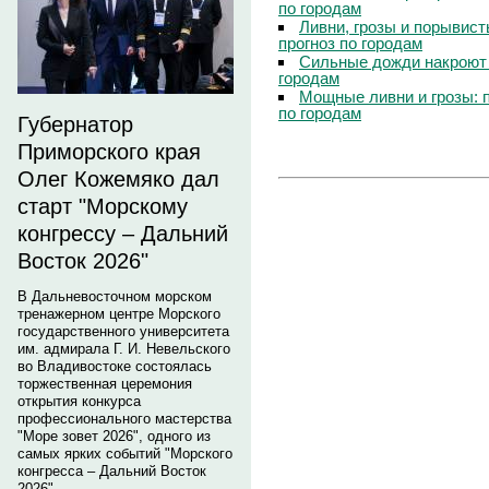
по городам
Ливни, грозы и порывист
прогноз по городам
Сильные дожди накроют 
городам
Мощные ливни и грозы: 
по городам
Губернатор
Приморского края
Олег Кожемяко дал
старт "Морскому
конгрессу – Дальний
Восток 2026"
В Дальневосточном морском
тренажерном центре Морского
государственного университета
им. адмирала Г. И. Невельского
во Владивостоке состоялась
торжественная церемония
открытия конкурса
профессионального мастерства
"Море зовет 2026", одного из
самых ярких событий "Морского
конгресса – Дальний Восток
2026".