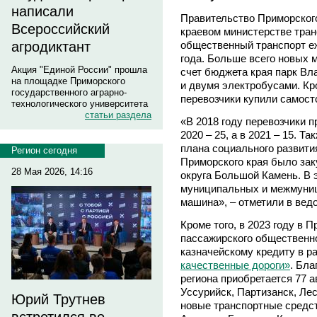
написали
Правительство Приморског
Всероссийский
краевом министерстве тран
общественный транспорт еж
агродиктант
года. Больше всего новых м
Акция "Единой России" прошла
счет бюджета края парк Вл
на площадке Приморского
и двумя электробусами. Кр
государственного аграрно-
перевозчики купили самост
технологического университета
статьи раздела
«В 2018 году перевозчики п
2020 – 25, а в 2021 – 15. Т
плана социального развити
Регион сегодня
Приморского края было зак
28 Мая 2026, 14:16
округа Большой Камень. В 
муниципальных и межмуниц
машина», – отметили в вед
Кроме того, в 2023 году в 
пассажирского общественн
казначейскому кредиту в р
качественные дороги»
. Бл
региона приобретается 77 а
Уссурийск, Партизанск, Ле
Юрий Трутнев
новые транспортные средст