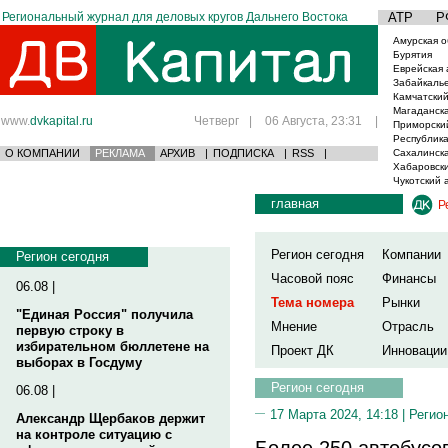
Региональный журнал для деловых кругов Дальнего Востока
АТР
Р
Амурская о
Бурятия
Еврейская 
Забайкаль
Камчатский
Магаданска
www.
dvkapital.ru
Четверг
|
06 Августа, 23:31
|
Приморски
Республика
О КОМПАНИИ
РЕКЛАМА
АРХИВ
|
ПОДПИСКА
|
RSS
|
Сахалинска
Хабаровски
Чукотский 
главная
Р
Регион сегодня
Компании
Регион сегодня
Часовой пояс
Финансы
06.08 |
Тема номера
Рынки
"Единая Россия" получила
Мнение
Отрасль
первую строку в
избирательном бюллетене на
Проект ДК
Инновации
выборах в Госдуму
Регион сегодня
06.08 |
17 Марта 2024, 14:18 |
Регио
Александр Щербаков держит
на контроле ситуацию с
Более 250 автобусо