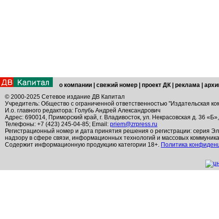
о компании
|
свежий номер
|
проект ДК
|
реклама
|
архи
© 2000-2025 Сетевое издание ДВ Капитал
Учредитель: Общество с ограниченной ответственностью "Издательская ко
И.о. главного редактора: Голубь Андрей Александрович
Адрес: 690014, Приморский край, г. Владивосток, ул. Некрасовская д. 36 «Б»
Телефоны: +7 (423) 245-04-85; Email:
priem@zrpress.ru
Регистрационный номер и дата принятия решения о регистрации: серия Эл
надзору в сфере связи, информационных технологий и массовых коммуник
Содержит информационную продукцию категории 18+.
Политика конфиден