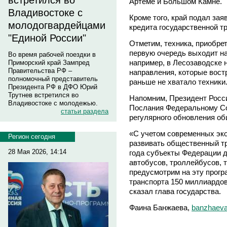
встретился во
Артеме и Большом Камне.
Владивостоке с
Кроме того, край подал зая
молодогвардейцами
кредита государственной т
"Единой России"
Отметим, техника, приобре
первую очередь выходит н
Во время рабочей поездки в
например, в Лесозаводске 
Приморский край Зампред
Правительства РФ –
направления, которые вост
полномочный представитель
раньше не хватало техники
Президента РФ в ДФО Юрий
Трутнев встретился во
Напомним, Президент Росс
Владивостоке с молодежью.
Послания Федеральному Со
статьи раздела
регулярного обновления об
«С учетом современных эк
Регион сегодня
развивать общественный тра
28 Мая 2026, 14:14
года субъекты Федерации д
автобусов, троллейбусов, 
предусмотрим на эту прог
транспорта 150 миллиардов
сказал глава государства.
Фаина Банжаева,
banzhaeva