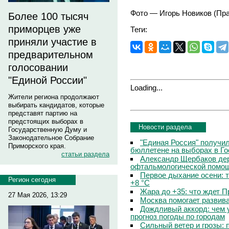
Фото — Игорь Новиков (Пра
Более 100 тысяч
приморцев уже
Теги:
приняли участие в
предварительном
голосовании
"Единой России"
Loading...
Жители региона продолжают
выбирать кандидатов, которые
представят партию на
предстоящих выборах в
Новости раздела
Государственную Думу и
Законодательное Собрание
"Единая Россия" получи
Приморского края.
бюллетене на выборах в Г
статьи раздела
Александр Щербаков дер
офтальмологической помощ
Первое дыхание осени: 
Регион сегодня
+8 °C
Жара до +35: что ждет 
27 Мая 2026, 13:29
Москва помогает развив
Дождливый аккорд: чем 
прогноз погоды по городам
Сильный ветер и грозы: 