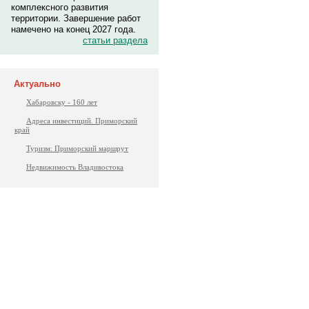
комплексного развития
территории. Завершение работ
намечено на конец 2027 года.
статьи раздела
Актуально
Хабаровску - 160 лет
Адреса инвестиций. Приморский
край
Туризм: Приморский маршрут
Недвижимость Владивостока