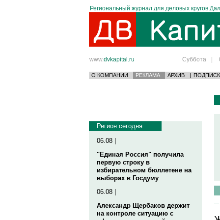
Региональный журнал для деловых кругов Дал
www.
dvkapital.ru
Суббота
|
О КОМПАНИИ
РЕКЛАМА
АРХИВ
|
ПОДПИСК
Регион сегодня
06.08 |
"Единая Россия" получила
первую строку в
избирательном бюллетене на
выборах в Госдуму
06.08 |
Александр Щербаков держит
на контроле ситуацию с
Ж