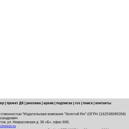
ер
|
проект ДК
|
реклама
|
архив
|
подписка
|
rss
|
поиск
|
контакты
тственностью "Издательская компания "Золотой Рог" (ОГРН 1162536095358)
ксандрович
ток, ул. Некрасовская д. 36 «Б», офис 606;
zrpress.ru