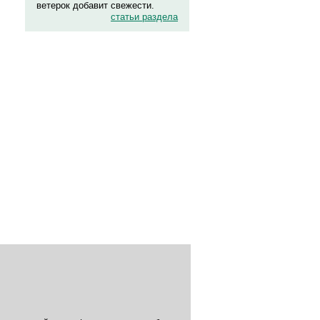
ветерок добавит свежести.
статьи раздела