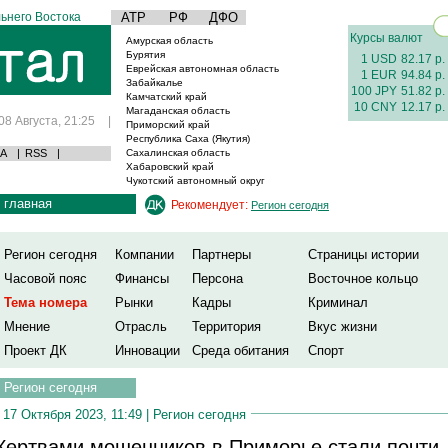
ьнего Востока
АТР
РФ
ДФО
Курсы валют
Амурская область
Бурятия
1 USD
82.17 р.
Еврейская автономная область
1 EUR
94.84 р.
Забайкалье
100 JPY
51.82 р.
Камчатский край
10 CNY
12.17 р.
Магаданская область
08 Августа, 21:25
|
Приморский край
Республика Саха (Якутия)
А
|
RSS
|
Сахалинская область
Хабаровский край
Чукотский автономный округ
главная
Рекомендует:
Регион сегодня
Регион сегодня
Компании
Партнеры
Страницы истории
Часовой пояс
Финансы
Персона
Восточное кольцо
Тема номера
Рынки
Кадры
Криминал
Мнение
Отрасль
Территория
Вкус жизни
Проект ДК
Инновации
Среда обитания
Спорт
Регион сегодня
17 Октября 2023, 11:49 |
Регион сегодня
ертвами мошенников в Приморье стали почти