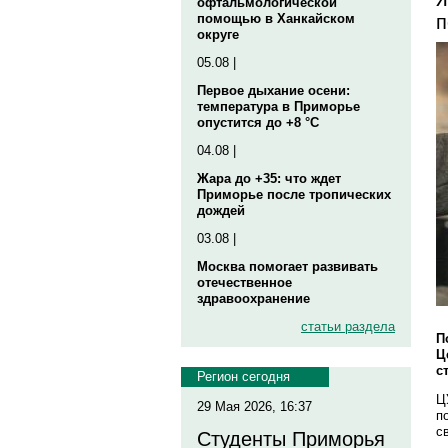
офтальмологической
п
помощью в Ханкайском
округе
05.08 |
Первое дыхание осени:
температура в Приморье
опустится до +8 °C
04.08 |
Жара до +35: что ждет
Приморье после тропических
дождей
03.08 |
Москва помогает развивать
отечественное
здравоохранение
статьи раздела
П
Ц
с
Регион сегодня
Ц
29 Мая 2026, 16:37
п
с
Студенты Приморья