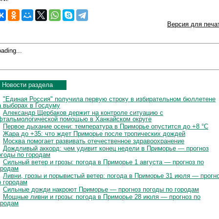
Версия для печа
ading...
Новости раздела
"Единая Россия" получила первую строку в избирательном бюллетене
а выборах в Госдуму
Александр Щербаков держит на контроле ситуацию с
фтальмологической помощью в Ханкайском округе
Первое дыхание осени: температура в Приморье опустится до +8 °C
Жара до +35: что ждет Приморье после тропических дождей
Москва помогает развивать отечественное здравоохранение
Дождливый аккорд: чем удивит конец недели в Приморье — прогноз
огоды по городам
Сильный ветер и грозы: погода в Приморье 1 августа — прогноз по
ородам
Ливни, грозы и порывистый ветер: погода в Приморье 31 июля — прогн
о городам
Сильные дожди накроют Приморье — прогноз погоды по городам
Мощные ливни и грозы: погода в Приморье 28 июля — прогноз по
ородам