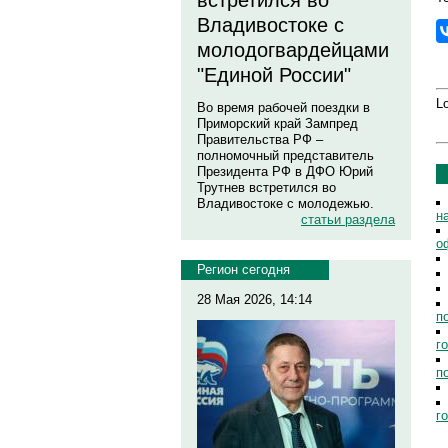
встретился во
Владивостоке с
молодогвардейцами
"Единой России"
Lo
Во время рабочей поездки в
Приморский край Зампред
Правительства РФ –
полномочный представитель
Президента РФ в ДФО Юрий
Трутнев встретился во
Владивостоке с молодежью.
н
статьи раздела
о
Регион сегодня
28 Мая 2026, 14:14
п
г
п
г