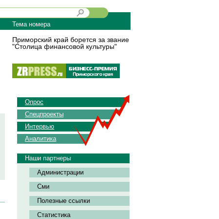
Тема номера
Приморский край борется за звание
"Столица финансовой культуры"
Опрос
Спецпроекты
Интервью
Аналитика
Наши партнеры
Администрации
Сми
Полезные ссылки
Статистика