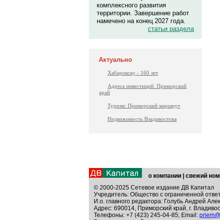
комплексного развития
территории. Завершение работ
намечено на конец 2027 года.
статьи раздела
Актуально
Хабаровску - 160 лет
Адреса инвестиций. Приморский
край
Туризм: Приморский маршрут
Недвижимость Владивостока
о компании
|
свежий ном
© 2000-2025 Сетевое издание ДВ Капитал
Учредитель: Общество с ограниченной отве
И.о. главного редактора: Голубь Андрей Але
Адрес: 690014, Приморский край, г. Владивос
Телефоны: +7 (423) 245-04-85; Email:
priem@