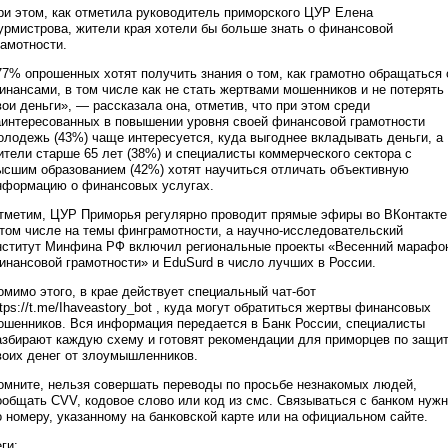
ри этом, как отметила руководитель приморского ЦУР Елена
урмистрова, жители края хотели бы больше знать о финансовой
рамотности.
77% опрошенных хотят получить знания о том, как грамотно обращаться 
инансами, в том числе как не стать жертвами мошенников и не потерять
вои деньги», — рассказала она, отметив, что при этом среди
аинтересованных в повышении уровня своей финансовой грамотности
олодежь (43%) чаще интересуется, куда выгоднее вкладывать деньги, а
ители старше 65 лет (38%) и специалисты коммерческого сектора с
ысшим образованием (42%) хотят научиться отличать объективную
нформацию о финансовых услугах.
тметим, ЦУР Приморья регулярно проводит прямые эфиры во ВКонтакте
 том числе на темы финграмотности, а научно-исследовательский
нститут Минфина РФ включил региональные проекты «Весенний марафо
инансовой грамотности» и EduSurd в число лучших в России.
омимо этого, в крае действует специальный чат-бот
ttps://t.me/Ihaveastory_bot , куда могут обратиться жертвы финансовых
ошенников. Вся информация передается в Банк России, специалисты
азбирают каждую схему и готовят рекомендации для приморцев по защи
воих денег от злоумышленников.
омните, нельзя совершать переводы по просьбе незнакомых людей,
ообщать CVV, кодовое слово или код из смс. Связываться с банком нуж
о номеру, указанному на банковской карте или на официальном сайте.
ги: