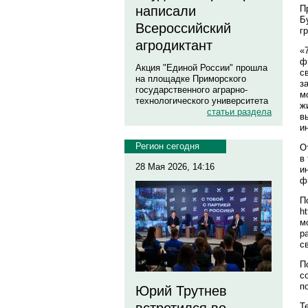
П
написали
Б
Всероссийский
г
агродиктант
«
ф
Акция "Единой России" прошла
с
на площадке Приморского
з
государственного аграрно-
м
технологического университета
ж
статьи раздела
в
и
Регион сегодня
О
в
28 Мая 2026, 14:16
и
ф
П
h
м
р
с
П
с
п
Юрий Трутнев
Те