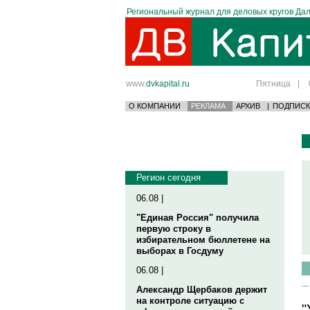
Региональный журнал для деловых кругов Дал
www.
dvkapital.ru
Пятница
|
О КОМПАНИИ
РЕКЛАМА
АРХИВ
|
ПОДПИСК
Регион сегодня
06.08 |
"Единая Россия" получила
первую строку в
избирательном бюллетене на
выборах в Госдуму
06.08 |
Александр Щербаков держит
на контроле ситуацию с
"