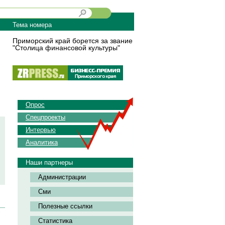
Тема номера
Приморский край борется за звание
"Столица финансовой культуры"
Опрос
Спецпроекты
Интервью
Аналитика
Наши партнеры
Администрации
Сми
Полезные ссылки
Статистика