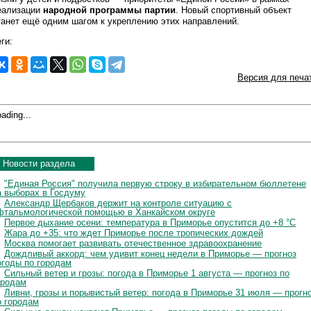
еализации
народной программы партии
. Новый спортивный объект
танет ещё одним шагом к укреплению этих направлений.
ги:
Версия для печа
ading...
Новости раздела
"Единая Россия" получила первую строку в избирательном бюллетене
а выборах в Госдуму
Александр Щербаков держит на контроле ситуацию с
фтальмологической помощью в Ханкайском округе
Первое дыхание осени: температура в Приморье опустится до +8 °C
Жара до +35: что ждет Приморье после тропических дождей
Москва помогает развивать отечественное здравоохранение
Дождливый аккорд: чем удивит конец недели в Приморье — прогноз
огоды по городам
Сильный ветер и грозы: погода в Приморье 1 августа — прогноз по
ородам
Ливни, грозы и порывистый ветер: погода в Приморье 31 июля — прогн
о городам