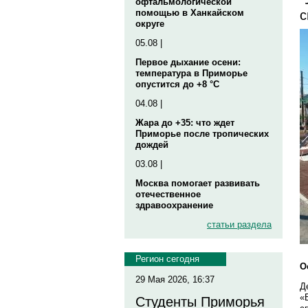
офтальмологической
с
помощью в Ханкайском
округе
05.08 |
Первое дыхание осени:
температура в Приморье
опустится до +8 °C
04.08 |
Жара до +35: что ждет
Приморье после тропических
дождей
03.08 |
Москва помогает развивать
отечественное
здравоохранение
статьи раздела
Регион сегодня
О
29 Мая 2026, 16:37
Д
«
Студенты Приморья