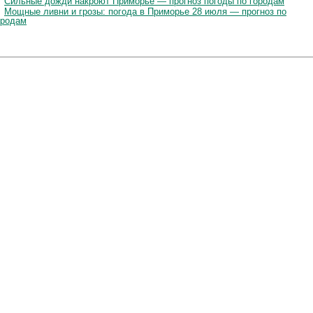
Сильные дожди накроют Приморье — прогноз погоды по городам
Мощные ливни и грозы: погода в Приморье 28 июля — прогноз по
ородам