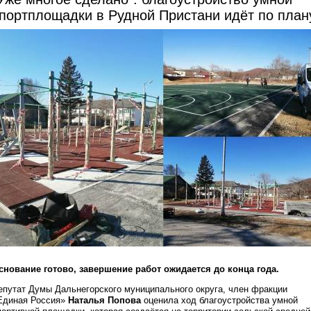
портплощадки в Рудной Пристани идёт по план
снование готово, завершение работ ожидается до конца года.
епутат Думы Дальнегорского муниципального округа, член фракции
Единая Россия»
Наталья Попова
оценила ход благоустройства умной