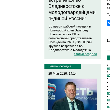
встретился во
р
Владивостоке с
с
молодогвардейцами
Те
"Единой России"
Во время рабочей поездки в
Приморский край Зампред
Правительства РФ –
полномочный представитель
Lo
Президента РФ в ДФО Юрий
Трутнев встретился во
Владивостоке с молодежью.
статьи раздела
Регион сегодня
н
28 Мая 2026, 14:14
о
п
г
п