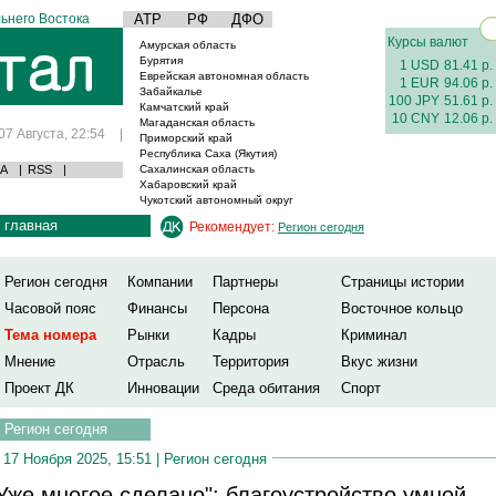
ьнего Востока
АТР
РФ
ДФО
Курсы валют
Амурская область
Бурятия
1 USD
81.41 р.
Еврейская автономная область
1 EUR
94.06 р.
Забайкалье
100 JPY
51.61 р.
Камчатский край
10 CNY
12.06 р.
Магаданская область
07 Августа, 22:54
|
Приморский край
Республика Саха (Якутия)
А
|
RSS
|
Сахалинская область
Хабаровский край
Чукотский автономный округ
главная
Рекомендует:
Регион сегодня
Регион сегодня
Компании
Партнеры
Страницы истории
Часовой пояс
Финансы
Персона
Восточное кольцо
Тема номера
Рынки
Кадры
Криминал
Мнение
Отрасль
Территория
Вкус жизни
Проект ДК
Инновации
Среда обитания
Спорт
Регион сегодня
17 Ноября 2025, 15:51 |
Регион сегодня
Уже многое сделано": благоустройство умной