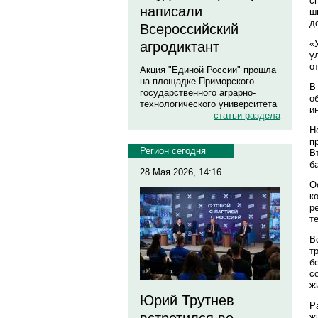
с
написали
ш
д
Всероссийский
«
агродиктант
у
о
Акция "Единой России" прошла
на площадке Приморского
В
государственного аграрно-
о
технологического университета
и
статьи раздела
Н
п
Регион сегодня
В
б
28 Мая 2026, 14:16
О
к
р
т
В
т
б
с
ж
Юрий Трутнев
Р
ж