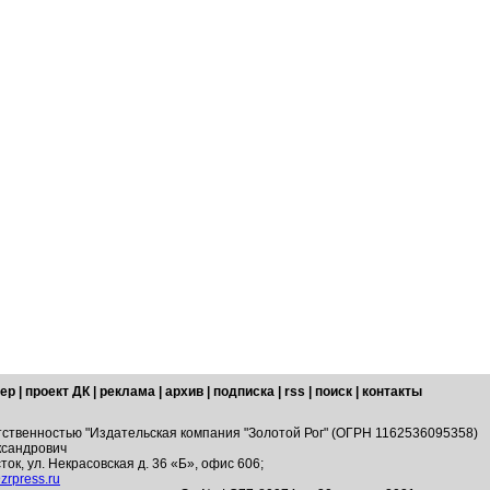
ер
|
проект ДК
|
реклама
|
архив
|
подписка
|
rss
|
поиск
|
контакты
тственностью "Издательская компания "Золотой Рог" (ОГРН 1162536095358)
ксандрович
ток, ул. Некрасовская д. 36 «Б», офис 606;
zrpress.ru