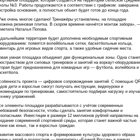
портивной площадки, которая создаётся на территории сельской средней
колы №3. Работы продолжаются в соответствии с графиком: завершена
остройка основания, а полностью объект будет готов до конца года.
Уже очень многое сделано! Тренажёры установлены, на площадке
ложена резиновая плитка. В скором времени начнётся монтаж забора», 
тметила Наталья Попова.
 дальнейшем территория будет дополнена необходимым спортивным
борудованием: появятся волейбольные сетки, баскетбольные кольца,
нвентарь для игровых видов спорта, а также удобные сидячие места.
овая умная площадка объединит две функциональные зоны. Одна стане
ространством для силовых тренировок и занятий на воркаут-оборудовани
торая будет предназначена для командных игр — футбола, волейбола и
аскетбола.
собенность проекта — цифровое сопровождение занятий. С помощью QR
одов дети и взрослые смогут получать инструкции, видеоуроки и
екомендации по тренировкам, самостоятельно подбирая нагрузку и изуча
ехнику упражнений.
се элементы площадки разрабатываются с учётом современных
ребований безопасности, чтобы сделать занятия комфортными и
езопасными. Инвестиции в размере 12 миллионов рублей направлены на
оздание современной спортивной среды, которая станет важной частью
изни как юных, так и взрослых граждан.
азвитие массового спорта и формирование культуры здорового образа
изни у детей и подростков — приоритеты «Единой России» в рамках