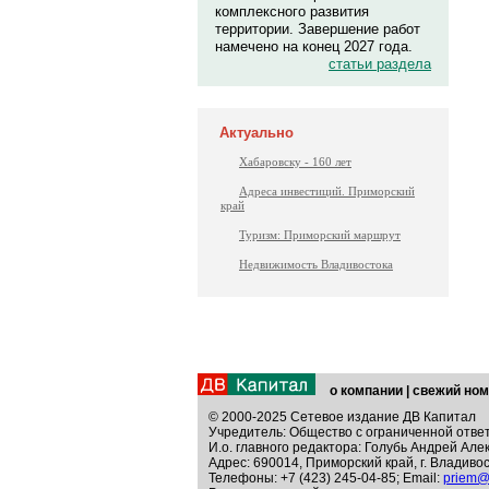
комплексного развития
территории. Завершение работ
намечено на конец 2027 года.
статьи раздела
Актуально
Хабаровску - 160 лет
Адреса инвестиций. Приморский
край
Туризм: Приморский маршрут
Недвижимость Владивостока
о компании
|
свежий ном
© 2000-2025 Сетевое издание ДВ Капитал
Учредитель: Общество с ограниченной отве
И.о. главного редактора: Голубь Андрей Але
Адрес: 690014, Приморский край, г. Владивос
Телефоны: +7 (423) 245-04-85; Email:
priem@