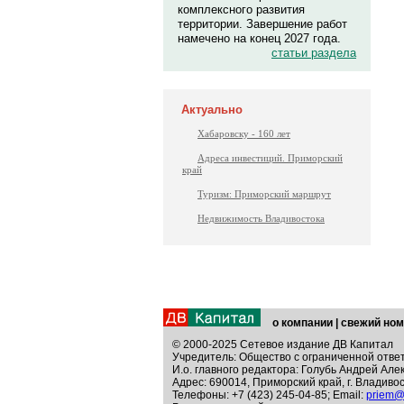
комплексного развития
территории. Завершение работ
намечено на конец 2027 года.
статьи раздела
Актуально
Хабаровску - 160 лет
Адреса инвестиций. Приморский
край
Туризм: Приморский маршрут
Недвижимость Владивостока
о компании
|
свежий ном
© 2000-2025 Сетевое издание ДВ Капитал
Учредитель: Общество с ограниченной отве
И.о. главного редактора: Голубь Андрей Але
Адрес: 690014, Приморский край, г. Владивос
Телефоны: +7 (423) 245-04-85; Email:
priem@