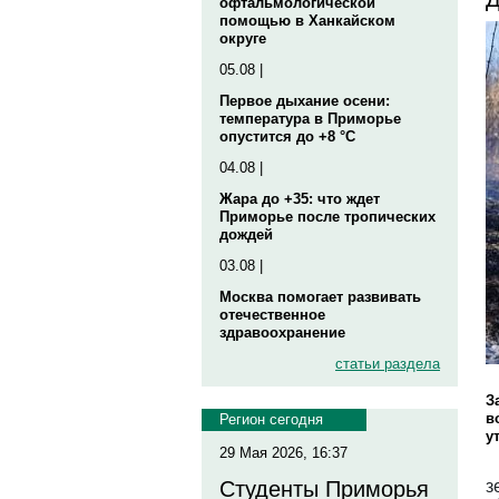
офтальмологической
помощью в Ханкайском
округе
05.08 |
Первое дыхание осени:
температура в Приморье
опустится до +8 °C
04.08 |
Жара до +35: что ждет
Приморье после тропических
дождей
03.08 |
Москва помогает развивать
отечественное
здравоохранение
статьи раздела
З
в
Регион сегодня
у
29 Мая 2026, 16:37
з
Студенты Приморья