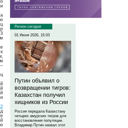
го
 и
ва
ью
иц
Регион сегодня
ар
83
01 Июня 2026, 15:03
ым
ае
ех
,
ом
 –
иц
Путин объявил о
ый
возвращении тигров:
ий
ой
Казахстан получил
и
хищников из России
22
д
Россия передала Казахстану
же
четырех амурских тигров для
й
восстановления популяции.
ую
Владимир Путин назвал этот