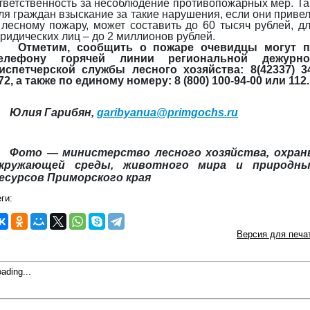
тветственность за несоблюдение противопожарных мер. Та
ля граждан взыскание за такие нарушения, если они приве
 лесному пожару, может составить до 60 тысяч рублей, д
ридических лиц – до 2 миллионов рублей.
Отметим, сообщить о пожаре очевидцы могут 
елефону горячей линии региональной дежурно
испетчерской службы лесного хозяйства: 8(42337) 3
72, а также по единому номеру: 8 (800) 100-94-00 или 112.
Юлия Гарибян,
garibyanua@primgochs.ru
Фото — министерство лесного хозяйства, охра
кружающей среды, животного мира и природны
есурсов Приморского края
ги:
Версия для печа
ading...