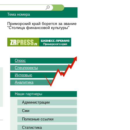
Тема номера
Приморский край борется за звание
"Столица финансовой культуры"
Опрос
Спецпроекты
Интервью
Аналитика
Наши партнеры
Администрации
Сми
Полезные ссылки
Статистика