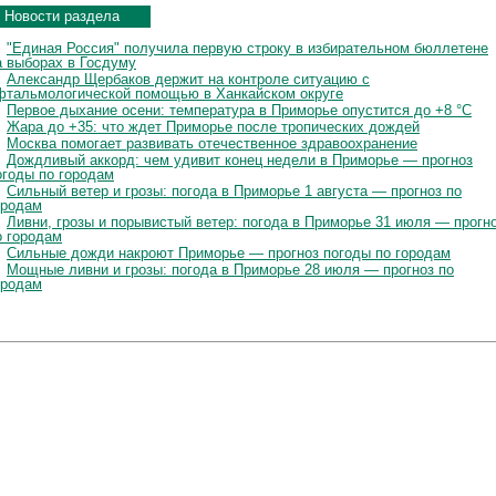
Новости раздела
"Единая Россия" получила первую строку в избирательном бюллетене
а выборах в Госдуму
Александр Щербаков держит на контроле ситуацию с
фтальмологической помощью в Ханкайском округе
Первое дыхание осени: температура в Приморье опустится до +8 °C
Жара до +35: что ждет Приморье после тропических дождей
Москва помогает развивать отечественное здравоохранение
Дождливый аккорд: чем удивит конец недели в Приморье — прогноз
огоды по городам
Сильный ветер и грозы: погода в Приморье 1 августа — прогноз по
ородам
Ливни, грозы и порывистый ветер: погода в Приморье 31 июля — прогн
о городам
Сильные дожди накроют Приморье — прогноз погоды по городам
Мощные ливни и грозы: погода в Приморье 28 июля — прогноз по
ородам