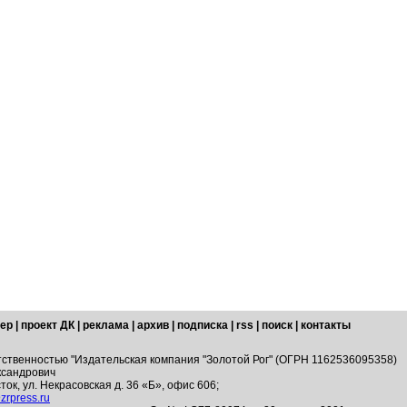
ер
|
проект ДК
|
реклама
|
архив
|
подписка
|
rss
|
поиск
|
контакты
тственностью "Издательская компания "Золотой Рог" (ОГРН 1162536095358)
ксандрович
ток, ул. Некрасовская д. 36 «Б», офис 606;
zrpress.ru