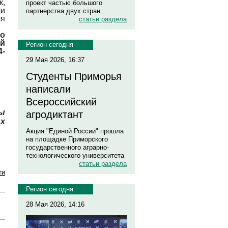
к,
проект частью большого
ли
партнерства двух стран.
ля
статьи раздела
по
й
Регион сегодня
4-
29 Мая 2026, 16:37
Студенты Приморья
написали
Всероссийский
ны
агродиктант
х
Акция "Единой России" прошла
на площадке Приморского
государственного аграрно-
технологического университета
статьи раздела
ти
Регион сегодня
28 Мая 2026, 14:16