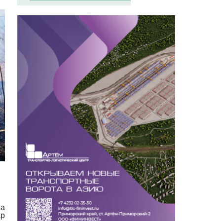
на
ар