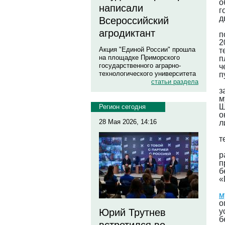
о
написали
г
д
Всероссийский
агродиктант
п
2
Акция "Единой России" прошла
т
на площадке Приморского
п
государственного аграрно-
ч
технологического университета
п
статьи раздела
з
м
Ш
Регион сегодня
о
28 Мая 2026, 14:16
л
т
р
п
б
«
м
о
у
Юрий Трутнев
б