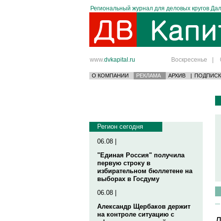
Региональный журнал для деловых кругов Дал
www.
dvkapital.ru
Воскресенье
|
О КОМПАНИИ
РЕКЛАМА
АРХИВ
|
ПОДПИСК
Регион сегодня
06.08 |
"Единая Россия" получила
первую строку в
избирательном бюллетене на
выборах в Госдуму
06.08 |
Александр Щербаков держит
на контроле ситуацию с
Д