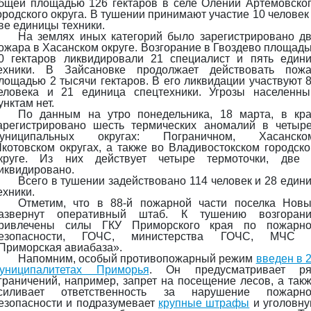
бщей площадью 126 гектаров в селе Олений Артемовско
ородского округа. В тушении принимают участие 10 человек
ве единицы техники.
На землях иных категорий было зарегистрировано д
ожара в Хасанском округе. Возгорание в Гвоздево площад
0 гектаров ликвидировали 21 специалист и пять един
ехники. В Зайсановке продолжает действовать пож
лощадью 2 тысячи гектаров. В его ликвидации участвуют 
еловека и 21 единица спецтехники. Угрозы населенн
унктам нет.
По данным на утро понедельника, 18 марта, в кр
арегистрировано шесть термических аномалий в четыр
униципальных округах: Пограничном, Хасанском
котовском округах, а также во Владивостокском городск
круге. Из них действует четыре термоточки, две
иквидировано.
Всего в тушении задействовано 114 человек и 28 един
ехники.
Отметим, что в 88-й пожарной части поселка Нов
азвернут оперативный штаб. К тушению возгоран
ривлечены силы ГКУ Приморского края по пожарн
езопасности, ГОЧС, министерства ГОЧС, МЧС 
Приморская авиабаза».
Напомним, особый противопожарный режим
введен в 
униципалитетах Приморья
. Он предусматривает ря
граничений, например, запрет на посещение лесов, а так
силивает ответственность за нарушение пожарно
езопасности и подразумевает
крупные штрафы
и уголовн