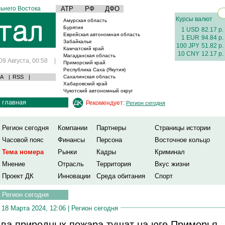
ьнего Востока
АТР
РФ
ДФО
Курсы валют
Амурская область
Бурятия
1 USD
82.17 р.
Еврейская автономная область
1 EUR
94.84 р.
Забайкалье
100 JPY
51.82 р.
Камчатский край
10 CNY
12.17 р.
Магаданская область
09 Августа, 00:58
|
Приморский край
Республика Саха (Якутия)
А
|
RSS
|
Сахалинская область
Хабаровский край
Чукотский автономный округ
главная
Рекомендует:
Регион сегодня
Регион сегодня
Компании
Партнеры
Страницы истории
Часовой пояс
Финансы
Персона
Восточное кольцо
Тема номера
Рынки
Кадры
Криминал
Мнение
Отрасль
Территория
Вкус жизни
Проект ДК
Инновации
Среда обитания
Спорт
Регион сегодня
18 Марта 2024, 12:06 |
Регион сегодня
ва природных пожара тушат на юге Приморья