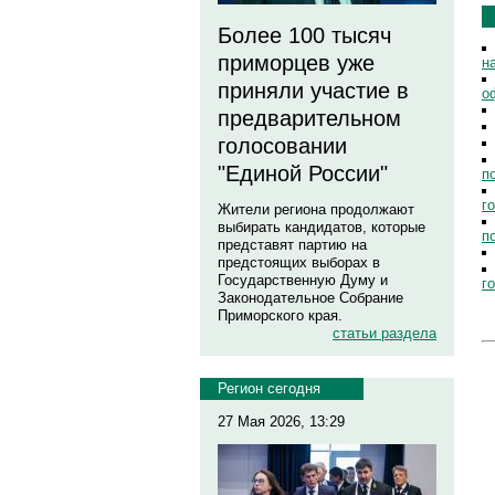
Более 100 тысяч
приморцев уже
н
приняли участие в
о
предварительном
голосовании
"Единой России"
п
г
Жители региона продолжают
выбирать кандидатов, которые
п
представят партию на
предстоящих выборах в
Государственную Думу и
г
Законодательное Собрание
Приморского края.
статьи раздела
Регион сегодня
27 Мая 2026, 13:29