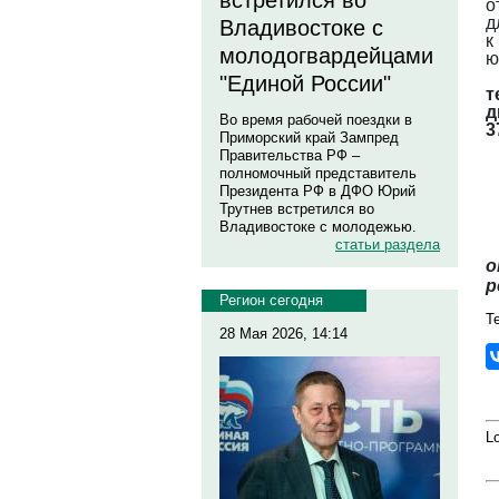
встретился во
о
д
Владивостоке с
к
молодогвардейцами
ю
"Единой России"
т
д
Во время рабочей поездки в
3
Приморский край Зампред
Правительства РФ –
полномочный представитель
Президента РФ в ДФО Юрий
Трутнев встретился во
Владивостоке с молодежью.
статьи раздела
о
р
Регион сегодня
Те
28 Мая 2026, 14:14
Lo