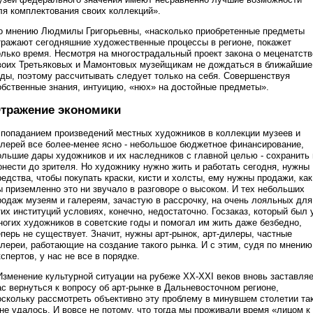
ля комплектования своих коллекций».
о мнению Людмилы Григорьевны, «насколько приобретенные предметы
тражают сегодняшние художественные процессы в регионе, покажет
олько время. Несмотря на многострадальный проект закона о меценатств
воих Третьяковых и Мамонтовых музейщикам не дождаться в ближайшие
оды, поэтому рассчитывать следует только на себя. Совершенствуя
обственные знания, интуицию, «нюх» на достойные предметы».
тражение экономики
 попаданием произведений местных художников в коллекции музеев и
алерей все более-менее ясно - небольшое бюджетное финансирование,
ольшие дары художников и их наследников с главной целью - сохранить 
онести до зрителя. Но художнику нужно жить и работать сегодня, нужны
редства, чтобы покупать краски, кисти и холсты, ему нужны продажи, как
ы приземленно это ни звучало в разговоре о высоком. И тех небольших
родаж музеям и галереям, зачастую в рассрочку, на очень лояльных для
тих институций условиях, конечно, недостаточно. Госзаказ, который был 
ногих художников в советские годы и помогал им жить даже безбедно,
еперь не существует. Значит, нужны арт-рынок, арт-дилеры, частные
алереи, работающие на создание такого рынка. И с этим, судя по мнению
кспертов, у нас не все в порядке.
Изменение культурной ситуации на рубеже XX-XXI веков вновь заставля
ас вернуться к вопросу об арт-рынке в Дальневосточном регионе,
оскольку рассмотреть объективно эту проблему в минувшем столетии та
 не удалось. И вовсе не потому, что тогда мы проживали время «лицом к