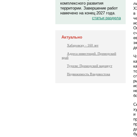
комплексного развития
л
территории. Завершение работ
Х
намечено на конец 2027 года.
в
статьи раздела
ч
и
О
с
Актуально
е
э
Хабаровску - 160 лет
д
Адреса инвестиций. Приморский
Ч
край
к
к
Туризм: Приморский маршрут
т
Недвижимость Владивостока
с
р
и
н
б
С
х
и
п
п
д
б