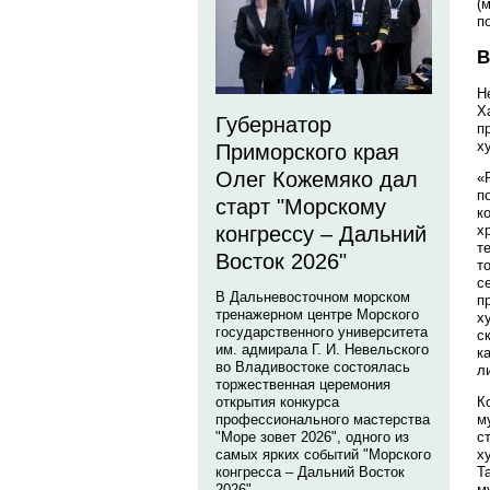
(
п
В
Н
Х
Губернатор
п
х
Приморского края
Олег Кожемяко дал
«
п
старт "Морскому
к
конгрессу – Дальний
х
т
Восток 2026"
т
с
В Дальневосточном морском
п
тренажерном центре Морского
х
государственного университета
с
им. адмирала Г. И. Невельского
к
во Владивостоке состоялась
л
торжественная церемония
открытия конкурса
К
профессионального мастерства
м
"Море зовет 2026", одного из
с
самых ярких событий "Морского
х
конгресса – Дальний Восток
Т
2026".
м