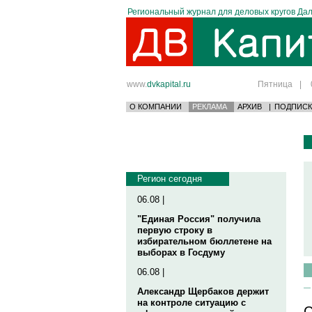
Региональный журнал для деловых кругов Дал
www.
dvkapital.ru
Пятница
|
О КОМПАНИИ
РЕКЛАМА
АРХИВ
|
ПОДПИСК
Регион сегодня
06.08 |
"Единая Россия" получила
первую строку в
избирательном бюллетене на
выборах в Госдуму
06.08 |
Александр Щербаков держит
на контроле ситуацию с
С