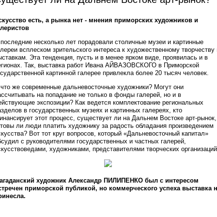
скусство есть, а рынка нет - мнения приморских художников и
алеристов
 последние несколько лет порадовали столичные музеи и картинные
алереи всплеском зрительского интереса к художественному творчеству 
ыставкам. Эта тенденция, пусть и в менее ярком виде, проявилась и в
егионах. Так, выставка работ Ивана АЙВАЗОВСКОГО в Приморской
осударственной картинной галерее привлекла более 20 тысяч человек.
 что же современные дальневосточные художники? Могут они
ассчитывать на попадание не только в фонды галерей, но и в
ействующие экспозиции? Как ведется комплектование региональных
азделов в государственных музеях и картинных галереях, кто
инансирует этот процесс, существует ли на Дальнем Востоке арт-рынок,
отовы ли люди платить художнику за радость обладания произведением
скусства? Вот тот круг вопросов, который «Дальневосточный капитал»
бсудил с руководителями государственных и частных галерей,
скусствоведами, художниками, представителями творческих организаций
агаданский художник Александр ПИЛИПЕНКО был с интересом
стречен приморской публикой, но коммерческого успеха выставка 
ринесла.