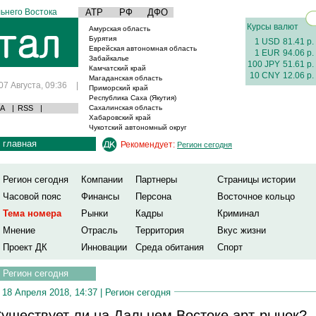
ьнего Востока
АТР
РФ
ДФО
Курсы валют
Амурская область
Бурятия
1 USD
81.41 р.
Еврейская автономная область
1 EUR
94.06 р.
Забайкалье
100 JPY
51.61 р.
Камчатский край
10 CNY
12.06 р.
Магаданская область
07 Августа, 09:36
|
Приморский край
Республика Саха (Якутия)
А
|
RSS
|
Сахалинская область
Хабаровский край
Чукотский автономный округ
главная
Рекомендует:
Регион сегодня
Регион сегодня
Компании
Партнеры
Страницы истории
Часовой пояс
Финансы
Персона
Восточное кольцо
Тема номера
Рынки
Кадры
Криминал
Мнение
Отрасль
Территория
Вкус жизни
Проект ДК
Инновации
Среда обитания
Спорт
Регион сегодня
18 Апреля 2018, 14:37 |
Регион сегодня
уществует ли на Дальнем Востоке арт-рынок?