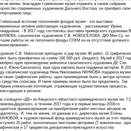
ем не менее, благодаря стремлению музея отражать в своем собрании
ворчество современных художников Дальнего Востока, он приобрел свое
еповторимое лицо.
Стабильный источник пополнения фондов музея - это выставки
овременных активно работающих художников, - рассказывает Ирина
еннадьевна. - В 2017 году состоялась выставка приморского художника В
ИЛЯЕВА, сахалинских художников С.В. НОВОСЕЛОВА, ДЮ Мен Су, но
учшие работы их не пополнили фонды СОХМ из-за отсутствия должного
инансирования».
удожник С.В. Новоселов преподнес в дар музею 46 работ, 11 графически
абот было приобретено на сумму 166 500 руб. (бюджет). Музей в 2017 го
риобрел одно произведение живописи сахалинского художника ДЕ Сон
на (г. Южно-Сахалинск), еще одна картина была подарена автором. В 20
оду сахалинская художница Нина Николаевна НАУМОВА подарила музе
ри своих графических работы, одно произведение было у автора куплено
а средства спонсора. И такие примеры можно было бы продолжать. Так
обрана уникальная коллекция, отражающая художественные процессы,
роисходящие в регионе.
ак сообщили «ДК» из Амурского областного краеведческого музея им. Г.С
овикова-Даурского, в течение 2017 года и в первые месяцы 2018-го
юджетное финансирование на приобретение работ местных авторов не
ыделялось. И, тем не менее, по данным и.о. директора музея Елены
ВАНОВОЙ, в художественный фонд краеведческого музея за этот перио
оступило 25 работ, выполненных местными авторами (7 живописных, одн
рафическая и 17 предметов декоративно-прикладного искусства