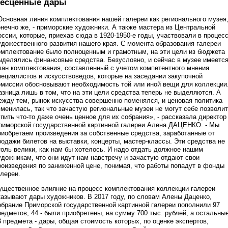
есценные дары
Основная линия комплектования нашей галереи как регионального музея
онечно же, - приморские художники. А также мастера из Центральной
оссии, которые, приехав сюда в 1920-1950-е годы, участвовали в процес
удожественного развития нашего края. С момента образования галереи
омплектование было полноценным и грамотным, на эти цели из бюджета
ыделялись финансовые средства. Безусловно, и сейчас в музее имеетс
лан комплектования, составленный с учетом компетентного мнения
пециалистов и искусствоведов, которые на заседании закупочной
омиссии обосновывают необходимость той или иной вещи для коллекции
азница лишь в том, что на эти цели средства теперь не выделяются. А
ежду тем, рынок искусства совершенно поменялся, и ценовая политика
зменилась, так что зачастую региональные музеи не могут себе позволи
упить что-то даже очень ценное для их собрания», - рассказала директор
риморской государственной картинной галереи Алена ДАЦЕНКО. - Мы
риобретаем произведения за собственные средства, заработанные от
родажи билетов на выставки, концерты, мастер-классы. Эти средства не
толь велики, как нам бы хотелось. И надо отдать должное нашим
удожникам, что они идут нам навстречу и зачастую отдают свои
роизведения по заниженной цене, понимая, что работы попадут в фонды
алереи.
ущественное влияние на процесс комплектования коллекции галереи
казывают дары художников. В 2017 году, по словам Алены Даценко,
обрание Приморской государственной картинной галереи пополнили 97
редметов, 44 - были приобретены, на сумму 700 тыс. рублей, а остальны
3 предмета - дары, общая стоимость которых, по оценке экспертов,