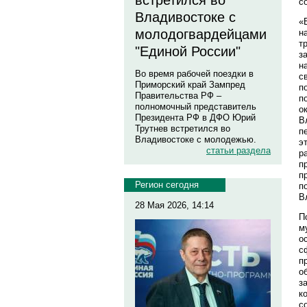
встретился во
с
Владивостоке с
«
молодогвардейцами
н
т
"Единой России"
з
н
Во время рабочей поездки в
с
Приморский край Зампред
п
Правительства РФ –
п
полномочный представитель
о
Президента РФ в ДФО Юрий
В
Трутнев встретился во
п
Владивостоке с молодежью.
э
статьи раздела
р
п
п
Регион сегодня
п
В
28 Мая 2026, 14:14
П
м
о
с
п
о
з
к
с