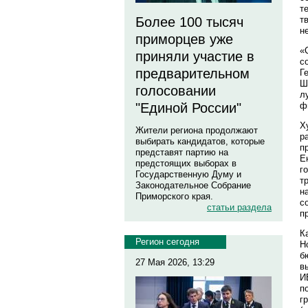
т
Более 100 тысяч
т
н
приморцев уже
«
приняли участие в
с
предварительном
Г
Ш
голосовании
л
"Единой России"
ф
Х
Жители региона продолжают
р
выбирать кандидатов, которые
п
представят партию на
Е
предстоящих выборах в
г
Государственную Думу и
т
Законодательное Собрание
н
Приморского края.
с
статьи раздела
п
К
Регион сегодня
Н
б
27 Мая 2026, 13:29
в
И
п
г