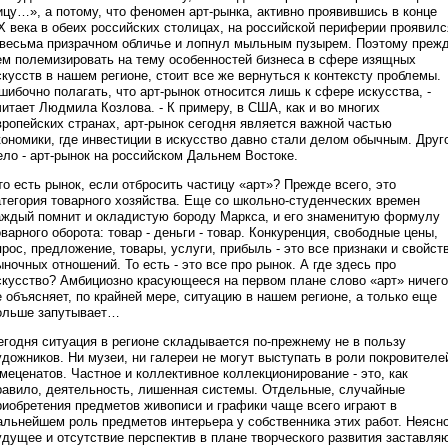
ицу…», а потому, что феномен арт-рынка, активно проявившись в конце
Х века в обеих российских столицах, на российской периферии проявилс
 весьма призрачном обличье и лопнул мыльным пузырем. Поэтому преж
ем полемизировать на тему особенностей бизнеса в сфере изящных
скусств в нашем регионе, стоит все же вернуться к контексту проблемы.
шибочно полагать, что арт-рынок относится лишь к сфере искусства, -
читает Людмила Козлова. - К примеру, в США, как и во многих
вропейских странах, арт-рынок сегодня является важной частью
кономики, где инвестиции в искусство давно стали делом обычным. Друг
ело - арт-рынок на российском Дальнем Востоке.
то есть рынок, если отбросить частицу «арт»? Прежде всего, это
атегория товарного хозяйства. Еще со школьно-студенческих времен
аждый помнит и окладистую бороду Маркса, и его знаменитую формулу
оварного оборота: товар - деньги - товар. Конкуренция, свободные цены,
прос, предложение, товары, услуги, прибыль - это все признаки и свойст
ыночных отношений. То есть - это все про рынок. А где здесь про
скусство? Амбициозно красующееся на первом плане слово «арт» ничего
е объясняет, по крайней мере, ситуацию в нашем регионе, а только еще
ольше запутывает…
егодня ситуация в регионе складывается по-прежнему не в пользу
удожников. Ни музеи, ни галереи не могут выступать в роли покровителе
 меценатов. Частное и коллективное коллекционирование - это, как
равило, деятельность, лишенная системы. Отдельные, случайные
риобретения предметов живописи и графики чаще всего играют в
альнейшем роль предметов интерьера у собственника этих работ. Неясн
удущее и отсутствие перспектив в плане творческого развития заставля