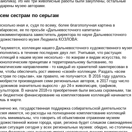
майолика). Из них три живописные работы были закуплены, остальные
одарены музею авторами.
сем сестрам по серьгам
есколько иная и, судя по всему, более благополучная картина в
абаровске, ее по просьбе «Дальневосточного капитала»
рокомментировала заместитель директора по науке Дальневосточного
удожественного музея Людмила КОЗЛОВА:
Разумеется, коллекции нашего Дальневосточного художественного музе
ополнялись в течение последних двух лет. Учитывая, что растущих
оллекций в нашем музее несколько - по жанрам и видам искусства, по
ронологическим принципам и территориальному бытованию, по
ематическим направлениям - то каждый из хранителей заинтересован в
ом, чтобы обеспечить рост именно «своей» коллекции. Раздать «всем
естрам по серьгам», как правило, не получается. В 2016 году удалось
риобрести произведения семи региональных авторов, в 2017 году число
удожников значительно выросло - до 24-х живописцев, графиков,
кульпторов. В начале 2018-го приобретения были весьма скромными, так
ак бюджетное финансирование на комплектование коллекций начинается
ишь в марте.
онечно же, государственная поддержка собирательской деятельности
узея имеется, но расходы на полноценное комплектование коллекций
толь минимальны, что говорить об объективном отражении музеем
удожественной жизни города, края, региона будет слишком самонадеянн
акая ситуация сегодня у всех региональных музеев: обидно, но столичны
узеи федерального значения имеют несравненно лучшие возможности