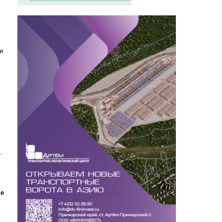
и
.
не