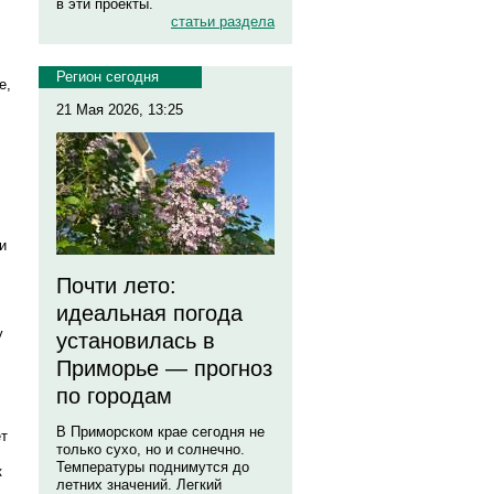
в эти проекты.
статьи раздела
Регион сегодня
е,
21 Мая 2026, 13:25
и
Почти лето:
идеальная погода
у
установилась в
Приморье — прогноз
по городам
В Приморском крае сегодня не
ет
только сухо, но и солнечно.
Температуры поднимутся до
к
летних значений. Легкий