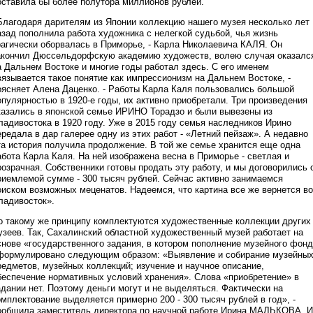
оставила бы более полутора миллионов рублей.
Благодаря дарителям из Японии коллекцию нашего музея несколько лет
азад пополнила работа художника с нелегкой судьбой, чья жизнь
рагически оборвалась в Приморье, - Карла Николаевича КАЛЯ. Он
акончил Дюссельдорфскую академию художеств, волею случая оказалс
а Дальнем Востоке и многие годы работал здесь. С его именем
вязывается такое понятие как импрессионизм на Дальнем Востоке, -
оясняет Алена Даценко. - Работы Карла Каля пользовались большой
опулярностью в 1920-е годы, их активно приобретали. Три произведения
казались в японской семье ИРИНО Торадзо и были вывезены из
ладивостока в 1920 году. Уже в 2015 году семья наследников Ирино
ередала в дар галерее одну из этих работ - «Летний пейзаж». А недавно
та история получила продолжение. В той же семье хранится еще одна
абота Карла Каля. На ней изображена весна в Приморье - светлая и
розрачная. Собственники готовы продать эту работу, и мы договорились 
риемлемой сумме - 300 тысяч рублей. Сейчас активно занимаемся
оиском возможных меценатов. Надеемся, что картина все же вернется во
ладивосток».
о такому же принципу комплектуются художественные коллекции других
узеев. Так, Сахалинский областной художественный музей работает на
снове «государственного задания, в котором пополнение музейного фон
формулировано следующим образом: «Выявление и собирание музейны
редметов, музейных коллекций; изучение и научное описание,
беспечение нормативных условий хранения». Слова «приобретение» в
адании нет. Поэтому деньги могут и не выделяться. Фактически на
омплектование выделяется примерно 200 - 300 тысяч рублей в год», -
ообщила заместитель директора по научной работе Ирина МАЛЬКОВА. И