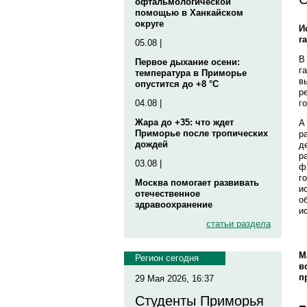
офтальмологической
помощью в Ханкайском
округе
И
г
05.08 |
В
Первое дыхание осени:
г
температура в Приморье
в
опустится до +8 °C
р
г
04.08 |
Жара до +35: что ждет
А
Приморье после тропических
р
дождей
д
р
03.08 |
ф
г
Москва помогает развивать
и
отечественное
о
здравоохранение
и
статьи раздела
М
Регион сегодня
в
п
29 Мая 2026, 16:37
Студенты Приморья