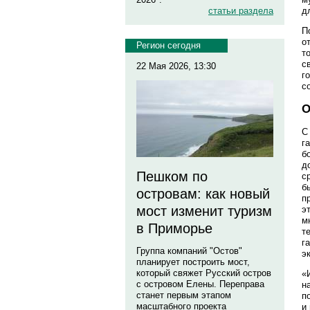
статьи раздела
д
П
о
Регион сегодня
т
с
22 Мая 2026, 13:30
г
с
О
С
г
б
д
Пешком по
с
б
островам: как новый
п
мост изменит туризм
э
м
в Приморье
т
г
Группа компаний "Остов"
э
планирует построить мост,
который свяжет Русский остров
«
с островом Елены. Переправа
н
станет первым этапом
п
масштабного проекта
и