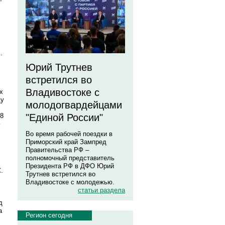
.
Юрий Трутнев
встретился во
Владивостоке с
х
ду
молодогвардейцами
"Единой России"
18
ю
Во время рабочей поездки в
Приморский край Зампред
Правительства РФ –
полномочный представитель
Президента РФ в ДФО Юрий
.
Трутнев встретился во
Владивостоке с молодежью.
статьи раздела
д
а
Регион сегодня