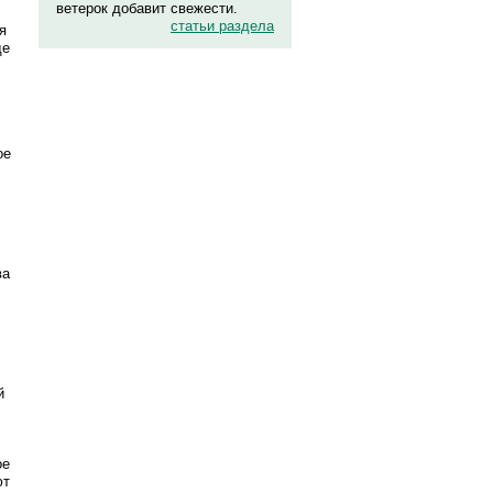
ветерок добавит свежести.
статьи раздела
я
де
ое
ва
й
ое
ют