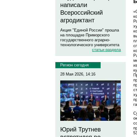
Б
написали
Всероссийский
«
к
агродиктант
Р
х
Акция "Единой России" прошла
к
на площадке Приморского
в
государственного аграрно-
п
технологического университета
с
статьи раздела
к
Р
м
Регион сегодня
и
к
28 Мая 2026, 14:16
П
п
п
с
х
п
г
С
о
с
п
Юрий Трутнев
5