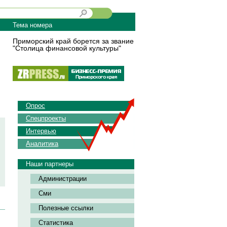
Тема номера
Приморский край борется за звание
"Столица финансовой культуры"
Опрос
Спецпроекты
Интервью
Аналитика
Наши партнеры
Администрации
Сми
Полезные ссылки
Статистика