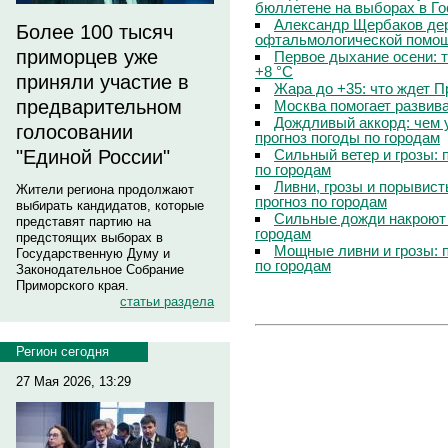
бюллетене на выборах в Г
Александр Щербаков дер
Более 100 тысяч
офтальмологической помощ
приморцев уже
Первое дыхание осени: 
+8 °C
приняли участие в
Жара до +35: что ждет 
предварительном
Москва помогает развив
Дождливый аккорд: чем 
голосовании
прогноз погоды по городам
Сильный ветер и грозы: 
"Единой России"
по городам
Ливни, грозы и порывист
Жители региона продолжают
прогноз по городам
выбирать кандидатов, которые
Сильные дожди накроют 
представят партию на
городам
предстоящих выборах в
Мощные ливни и грозы: 
Государственную Думу и
по городам
Законодательное Собрание
Приморского края.
статьи раздела
Регион сегодня
27 Мая 2026, 13:29