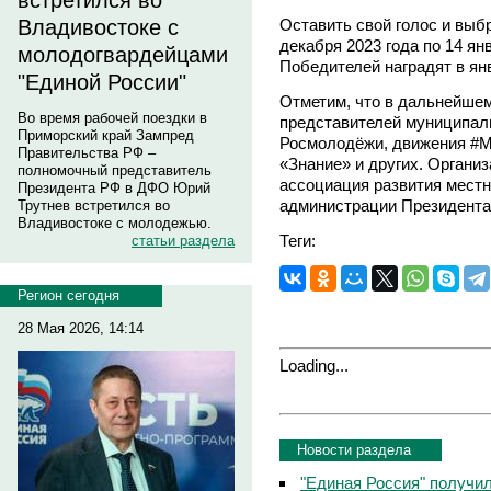
встретился во
Оставить свой голос и выб
Владивостоке с
декабря 2023 года по 14 ян
молодогвардейцами
Победителей наградят в ян
"Единой России"
Отметим, что в дальнейшем
Во время рабочей поездки в
представителей муниципали
Приморский край Зампред
Росмолодёжи, движения #
Правительства РФ –
«Знание» и других. Органи
полномочный представитель
ассоциация развития местн
Президента РФ в ДФО Юрий
администрации Президента
Трутнев встретился во
Владивостоке с молодежью.
Теги:
статьи раздела
Регион сегодня
28 Мая 2026, 14:14
Loading...
Новости раздела
"Единая Россия" получи