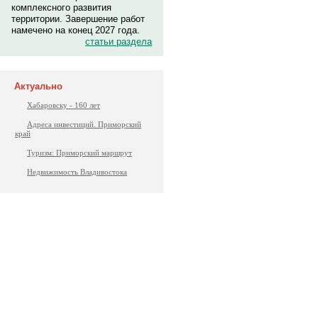
комплексного развития
территории. Завершение работ
намечено на конец 2027 года.
статьи раздела
Актуально
Хабаровску - 160 лет
Адреса инвестиций. Приморский
край
Туризм: Приморский маршрут
Недвижимость Владивостока