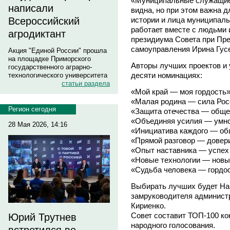
«Муниципальные служащие 
написали
видна, но при этом важна 
истории и лица муниципальн
Всероссийский
работает вместе с людьми 
агродиктант
президиума Совета при Пре
самоуправления Ирина Гус
Акция "Единой России" прошла
на площадке Приморского
Авторы лучших проектов и
государственного аграрно-
десяти номинациях:
технологического университета
статьи раздела
«Мой край — моя гордость»
«Малая родина — сила Рос
Регион сегодня
«Защита отечества — обще
«Объединяя усилия — умн
28 Мая 2026, 14:16
«Инициатива каждого — об
«Прямой разговор — довери
«Опыт наставника — успех
«Новые технологии — новы
«Судьба человека — гордос
Выбирать лучших будет На
замруководителя админист
Кириенко.
Совет составит ТОП-100 к
Юрий Трутнев
народного голосования.