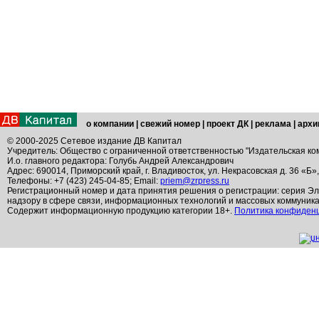
о компании
|
свежий номер
|
проект ДК
|
реклама
|
архи
© 2000-2025 Сетевое издание ДВ Капитал
Учредитель: Общество с ограниченной ответственностью "Издательская ко
И.о. главного редактора: Голубь Андрей Александрович
Адрес: 690014, Приморский край, г. Владивосток, ул. Некрасовская д. 36 «Б»
Телефоны: +7 (423) 245-04-85; Email:
priem@zrpress.ru
Регистрационный номер и дата принятия решения о регистрации: серия Эл
надзору в сфере связи, информационных технологий и массовых коммуник
Содержит информационную продукцию категории 18+.
Политика конфиден