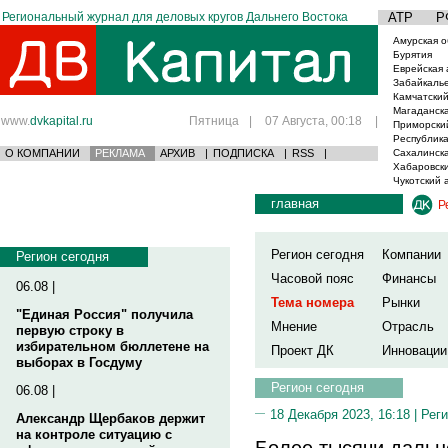
Региональный журнал для деловых кругов Дальнего Востока
АТР
Р
Амурская о
Бурятия
Еврейская 
Забайкаль
Камчатский
Магаданска
www.
dvkapital.ru
Пятница
|
07 Августа, 00:18
|
Приморски
Республика
О КОМПАНИИ
РЕКЛАМА
АРХИВ
|
ПОДПИСКА
|
RSS
|
Сахалинска
Хабаровски
Чукотский 
главная
Р
Регион сегодня
Компании
Регион сегодня
Часовой пояс
Финансы
06.08 |
Тема номера
Рынки
"Единая Россия" получила
Мнение
Отрасль
первую строку в
избирательном бюллетене на
Проект ДК
Инновации
выборах в Госдуму
Регион сегодня
06.08 |
18 Декабря 2023, 16:18 |
Реги
Александр Щербаков держит
на контроле ситуацию с
Более тысячи дальн