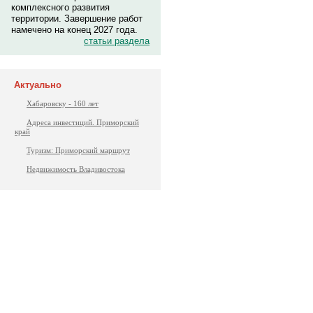
комплексного развития
территории. Завершение работ
намечено на конец 2027 года.
статьи раздела
Актуально
Хабаровску - 160 лет
Адреса инвестиций. Приморский
край
Туризм: Приморский маршрут
Недвижимость Владивостока