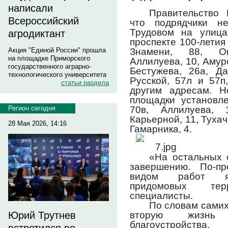
написали
Правительство
Всероссийский
что подрядчики н
Трудовом на улица
агродиктант
проспекте 100-летия
Знамени, 88, Ок
Акция "Единой России" прошла
на площадке Приморского
Аллилуева, 10, Амур
государственного аграрно-
Бестужева, 26а, Да
технологического университета
Русской, 57л и 57п
статьи раздела
другим адресам. Н
площадки установле
70в, Аллилуева, 
Регион сегодня
Карьерной, 11, Тухач
28 Мая 2026, 14:16
Гамарника, 4.
«На остальных 
завершению. По-п
видом работ яв
придомовых те
специалисты.
По словам самих
вторую жизнь 
Юрий Трутнев
благоустройств