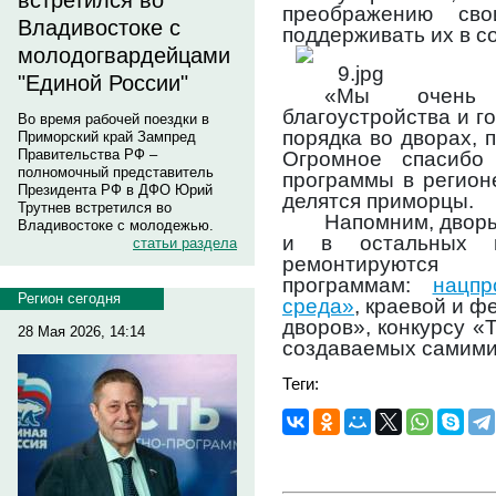
встретился во
преображению сво
Владивостоке с
поддерживать их в с
молодогвардейцами
"Единой России"
«Мы очень 
благоустройства и г
Во время рабочей поездки в
порядка во дворах, 
Приморский край Зампред
Правительства РФ –
Огромное спасибо
полномочный представитель
программы в регион
Президента РФ в ДФО Юрий
делятся приморцы.
Трутнев встретился во
Напомним, дворы
Владивостоке с молодежью.
и в остальных му
статьи раздела
ремонтируют
программам:
нацп
Регион сегодня
среда»
, краевой и 
дворов», конкурсу «Т
28 Мая 2026, 14:14
создаваемых самими
Теги: