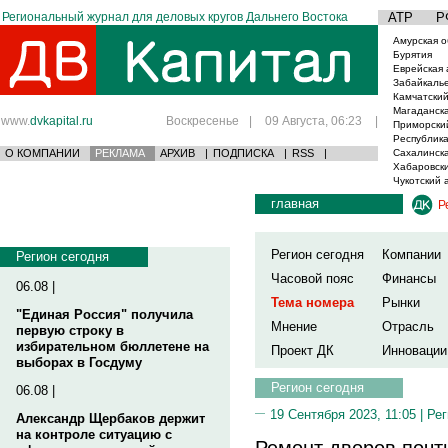
Региональный журнал для деловых кругов Дальнего Востока
АТР
Р
Амурская о
Бурятия
Еврейская 
Забайкаль
Камчатский
Магаданска
www.
dvkapital.ru
Воскресенье
|
09 Августа, 06:23
|
Приморски
Республика
О КОМПАНИИ
РЕКЛАМА
АРХИВ
|
ПОДПИСКА
|
RSS
|
Сахалинска
Хабаровски
Чукотский 
главная
Р
Регион сегодня
Компании
Регион сегодня
Часовой пояс
Финансы
06.08 |
Тема номера
Рынки
"Единая Россия" получила
Мнение
Отрасль
первую строку в
избирательном бюллетене на
Проект ДК
Инновации
выборах в Госдуму
Регион сегодня
06.08 |
19 Сентября 2023, 11:05 |
Рег
Александр Щербаков держит
на контроле ситуацию с
Ремонт дворов почт