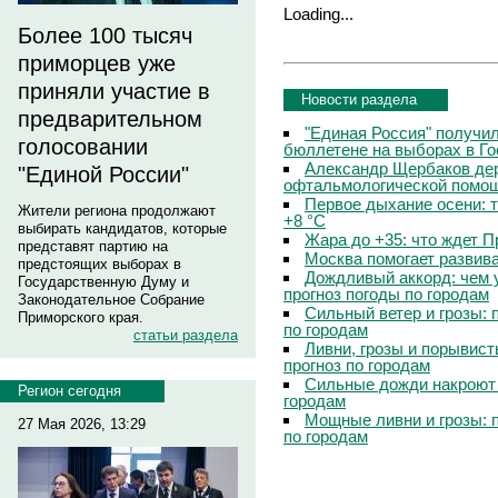
Loading...
Более 100 тысяч
приморцев уже
приняли участие в
Новости раздела
предварительном
"Единая Россия" получи
голосовании
бюллетене на выборах в Г
Александр Щербаков дер
"Единой России"
офтальмологической помощ
Первое дыхание осени: 
Жители региона продолжают
+8 °C
выбирать кандидатов, которые
Жара до +35: что ждет 
представят партию на
Москва помогает развив
предстоящих выборах в
Дождливый аккорд: чем 
Государственную Думу и
прогноз погоды по городам
Законодательное Собрание
Сильный ветер и грозы: 
Приморского края.
по городам
статьи раздела
Ливни, грозы и порывист
прогноз по городам
Сильные дожди накроют 
Регион сегодня
городам
Мощные ливни и грозы: 
27 Мая 2026, 13:29
по городам