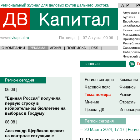
Региональный журнал для деловых кругов Дальнего Востока
АТР
Р
Амурская о
Бурятия
Еврейская 
Забайкаль
Камчатский
Магаданска
www.
dvkapital.ru
Пятница
|
07 Августа, 00:06
|
Приморски
Республика
О КОМПАНИИ
РЕКЛАМА
АРХИВ
|
ПОДПИСКА
|
RSS
|
Сахалинска
Хабаровски
Чукотский 
главная
Р
Регион сегодня
Компании
Регион сегодня
Часовой пояс
Финансы
06.08 |
Тема номера
Рынки
"Единая Россия" получила
Мнение
Отрасль
первую строку в
избирательном бюллетене на
Проект ДК
Инновации
выборах в Госдуму
Регион сегодня
06.08 |
20 Марта 2024, 17:17 |
Регио
Александр Щербаков держит
на контроле ситуацию с
В Приморье просну