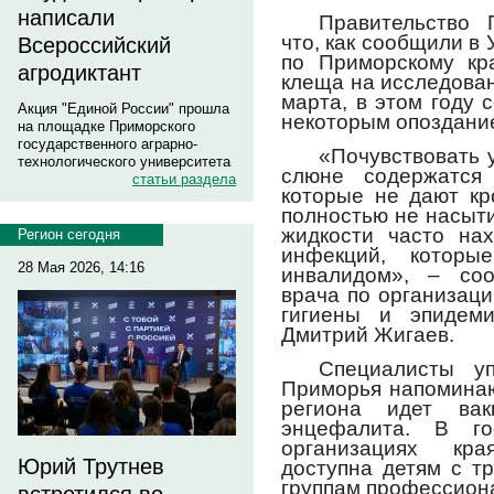
написали
Правительство
что, как сообщили в
Всероссийский
по Приморскому кр
агродиктант
клеща на исследова
марта, в этом году 
Акция "Единой России" прошла
некоторым опоздани
на площадке Приморского
государственного аграрно-
«Почувствовать 
технологического университета
слюне содержатся
статьи раздела
которые не дают кр
полностью не насыти
жидкости часто нах
Регион сегодня
инфекций, которы
28 Мая 2026, 14:16
инвалидом», – соо
врача по организац
гигиены и эпидем
Дмитрий Жигаев.
Специалисты уп
Приморья напоминаю
региона идет вак
энцефалита. В го
организациях кра
Юрий Трутнев
доступна детям с тр
группам профессиона