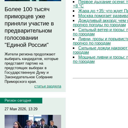
Первое дыхание осени: 
+8 °C
Более 100 тысяч
Жара до +35: что ждет 
Москва помогает развив
приморцев уже
Дождливый аккорд: чем 
приняли участие в
прогноз погоды по городам
Сильный ветер и грозы: 
предварительном
по городам
голосовании
Ливни, грозы и порывист
прогноз по городам
"Единой России"
Сильные дожди накроют 
городам
Жители региона продолжают
Мощные ливни и грозы: 
выбирать кандидатов, которые
по городам
представят партию на
предстоящих выборах в
Государственную Думу и
Законодательное Собрание
Приморского края.
статьи раздела
Регион сегодня
27 Мая 2026, 13:29