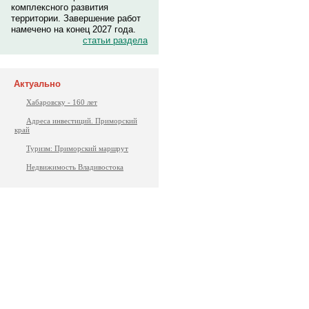
комплексного развития
территории. Завершение работ
намечено на конец 2027 года.
статьи раздела
Актуально
Хабаровску - 160 лет
Адреса инвестиций. Приморский
край
Туризм: Приморский маршрут
Недвижимость Владивостока