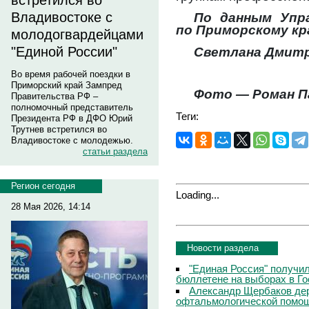
встретился во
Владивостоке с
По данным Упр
по Приморскому к
молодогвардейцами
"Единой России"
Светлана Дмитр
Во время рабочей поездки в
Приморский край Зампред
Фото — Роман П
Правительства РФ –
полномочный представитель
Теги:
Президента РФ в ДФО Юрий
Трутнев встретился во
Владивостоке с молодежью.
статьи раздела
Регион сегодня
Loading...
28 Мая 2026, 14:14
Новости раздела
"Единая Россия" получи
бюллетене на выборах в Г
Александр Щербаков дер
офтальмологической помощ