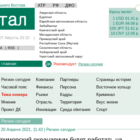
ьнего Востока
АТР
РФ
ДФО
Курсы валют
Амурская область
Бурятия
1 USD
81.41 р.
Еврейская автономная область
1 EUR
94.06 р.
Забайкалье
100 JPY
51.61 р.
Камчатский край
10 CNY
12.06 р.
Магаданская область
07 Августа, 02:32
|
Приморский край
Республика Саха (Якутия)
А
|
RSS
|
Сахалинская область
Хабаровский край
Чукотский автономный округ
главная
Рекомендует:
Регион сегодня
Регион сегодня
Компании
Партнеры
Страницы истории
Часовой пояс
Финансы
Персона
Восточное кольцо
Тема номера
Рынки
Кадры
Криминал
Мнение
Отрасль
Территория
Вкус жизни
Проект ДК
Инновации
Среда обитания
Спорт
Регион сегодня
20 Апреля 2021, 11:43 |
Регион сегодня
риморский океанариум будет работать на