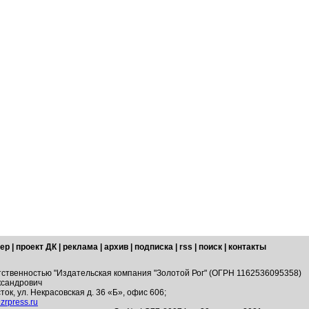
ер
|
проект ДК
|
реклама
|
архив
|
подписка
|
rss
|
поиск
|
контакты
тственностью "Издательская компания "Золотой Рог" (ОГРН 1162536095358)
ксандрович
ток, ул. Некрасовская д. 36 «Б», офис 606;
zrpress.ru