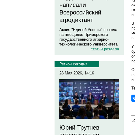
К
написали
о
г
Всероссийский
и 
агродиктант
В
п
Акция "Единой России" прошла
м
на площадке Приморского
в
государственного аграрно-
технологического университета
У
статьи раздела
б
о
п
Регион сегодня
О
28 Мая 2026, 14:16
п
и
Те
Lo
Юрий Трутнев