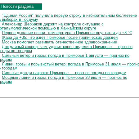
Новости раздела
"Единая Россия" получила первую строку в избирательном бюллетене
а выборах в Госдуму
Александр Щербаков держит на контроле ситуацию с
фтальмологической помощью в Ханкайском округе
Первое дыхание осени: температура в Приморье опустится до +8 °C
Жара до +35: что ждет Приморье после тропических дождей
Москва помогает развивать отечественное здравоохранение
Дождливый аккорд: чем удивит конец недели в Приморье — прогноз
огоды по городам
Сильный ветер и грозы: погода в Приморье 1 августа — прогноз по
ородам
Ливни, грозы и порывистый ветер: погода в Приморье 31 июля — прогн
о городам
Сильные дожди накроют Приморье — прогноз погоды по городам
Мощные ливни и грозы: погода в Приморье 28 июля — прогноз по
ородам