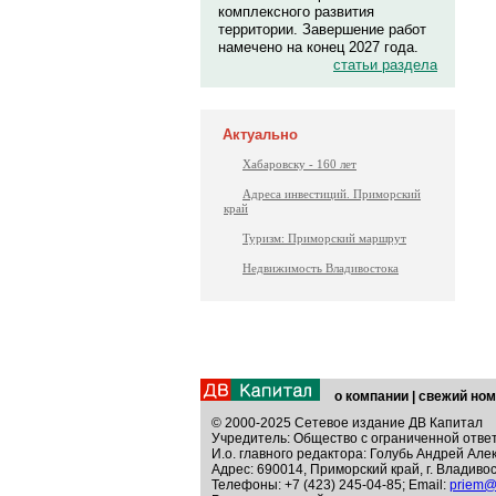
комплексного развития
территории. Завершение работ
намечено на конец 2027 года.
статьи раздела
Актуально
Хабаровску - 160 лет
Адреса инвестиций. Приморский
край
Туризм: Приморский маршрут
Недвижимость Владивостока
о компании
|
свежий ном
© 2000-2025 Сетевое издание ДВ Капитал
Учредитель: Общество с ограниченной отве
И.о. главного редактора: Голубь Андрей Але
Адрес: 690014, Приморский край, г. Владивос
Телефоны: +7 (423) 245-04-85; Email:
priem@