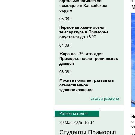
офтальмологической
м
помощью в Ханкайском
округе
05.08 |
Первое дыхание осени:
температура в Приморье
опустится до +8 °C
04.08 |
Жара до +35: что ждет
Приморье после тропических
дождей
03.08 |
Москва помогает развивать
отечественное
здравоохранение
статьи раздела
Регион сегодня
Н
с
29 Мая 2026, 16:37
о
Студенты Приморья