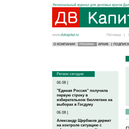
Региональный журнал для деловых кругов Дал
www.
dvkapital.ru
Пятница
|
О КОМПАНИИ
РЕКЛАМА
АРХИВ
|
ПОДПИСК
Регион сегодня
06.08 |
"Единая Россия" получила
первую строку в
избирательном бюллетене на
выборах в Госдуму
06.08 |
Александр Щербаков держит
на контроле ситуацию с
П