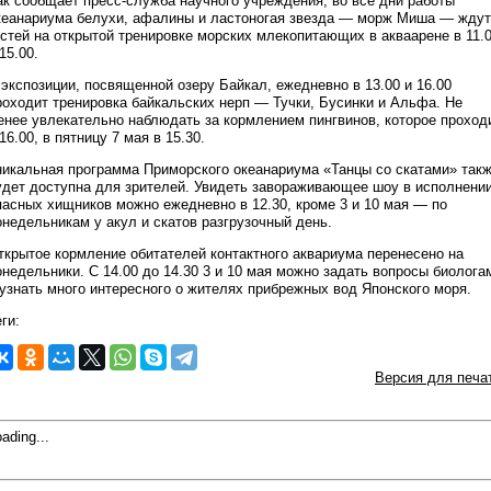
ак сообщает пресс-служба научного учреждения, во все дни работы
кеанариума белухи, афалины и ластоногая звезда — морж Миша — ждут
остей на открытой тренировке морских млекопитающих в акваарене в 11.
15.00.
 экспозиции, посвященной озеру Байкал, ежедневно в 13.00 и 16.00
роходит тренировка байкальских нерп — Тучки, Бусинки и Альфа. Не
енее увлекательно наблюдать за кормлением пингвинов, которое проход
 16.00, в пятницу 7 мая в 15.30.
никальная программа Приморского океанариума «Танцы со скатами» так
удет доступна для зрителей. Увидеть завораживающее шоу в исполнени
пасных хищников можно ежедневно в 12.30, кроме 3 и 10 мая — по
онедельникам у акул и скатов разгрузочный день.
ткрытое кормление обитателей контактного аквариума перенесено на
онедельники. С 14.00 до 14.30 3 и 10 мая можно задать вопросы биолога
 узнать много интересного о жителях прибрежных вод Японского моря.
ги:
Версия для печа
ading...