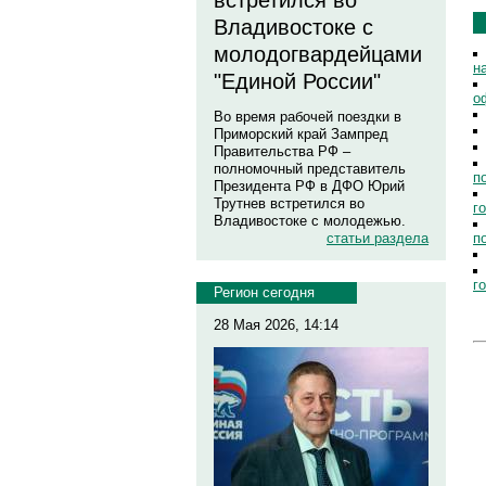
встретился во
Владивостоке с
молодогвардейцами
н
"Единой России"
о
Во время рабочей поездки в
Приморский край Зампред
Правительства РФ –
полномочный представитель
п
Президента РФ в ДФО Юрий
Трутнев встретился во
г
Владивостоке с молодежью.
п
статьи раздела
г
Регион сегодня
28 Мая 2026, 14:14