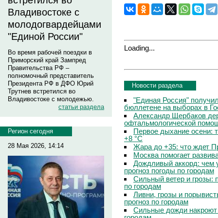
встретился во
Владивостоке с
молодогвардейцами
"Единой России"
Loading...
Во время рабочей поездки в
Приморский край Зампред
Правительства РФ –
полномочный представитель
Президента РФ в ДФО Юрий
Новости раздела
Трутнев встретился во
Владивостоке с молодежью.
"Единая Россия" получи
бюллетене на выборах в Г
статьи раздела
Александр Щербаков дер
офтальмологической помощ
Первое дыхание осени: 
Регион сегодня
+8 °C
28 Мая 2026, 14:14
Жара до +35: что ждет 
Москва помогает развив
Дождливый аккорд: чем 
прогноз погоды по городам
Сильный ветер и грозы: 
по городам
Ливни, грозы и порывист
прогноз по городам
Сильные дожди накроют 
городам