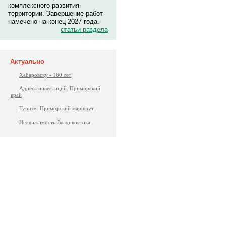
комплексного развития
территории. Завершение работ
намечено на конец 2027 года.
статьи раздела
Актуально
Хабаровску - 160 лет
Адреса инвестиций. Приморский
край
Туризм: Приморский маршрут
Недвижимость Владивостока