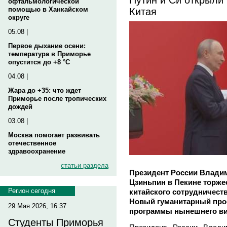
офтальмологической
Китая
помощью в Ханкайском
округе
05.08 |
Первое дыхание осени:
температура в Приморье
опустится до +8 °C
04.08 |
Жара до +35: что ждет
Приморье после тропических
дождей
03.08 |
Москва помогает развивать
отечественное
здравоохранение
статьи раздела
Президент России Владим
Цзиньпин в Пекине торже
Регион сегодня
китайского сотрудничеств
Новый гуманитарный про
29 Мая 2026, 16:37
программы нынешнего ви
Студенты Приморья