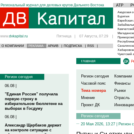
Региональный журнал для деловых кругов Дальнего Востока
АТР
Р
Амурская о
Бурятия
Еврейская 
Забайкаль
Камчатский
Магаданска
www.
dvkapital.ru
Пятница
|
07 Августа, 07:29
|
Приморски
Республика
О КОМПАНИИ
РЕКЛАМА
АРХИВ
|
ПОДПИСКА
|
RSS
|
Сахалинска
Хабаровски
Чукотский 
главная
Р
Регион сегодня
Компании
Регион сегодня
Часовой пояс
Финансы
06.08 |
Тема номера
Рынки
"Единая Россия" получила
Мнение
Отрасль
первую строку в
избирательном бюллетене на
Проект ДК
Инновации
выборах в Госдуму
Регион сегодня
06.08 |
20 Мая 2026, 13:27 |
Регион 
Александр Щербаков держит
на контроле ситуацию с
Путин и Си открыли