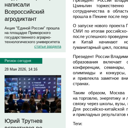
Президент России Влад
написали
Цзиньпин торжественно 
сотрудничества в област
Всероссийский
прошла в Пекине после пер
агродиктант
О запуске нового проекта 
Акция "Единой России" прошла
СМИ по итогам российско-к
на площадке Приморского
после успешного проведени
государственного аграрно-
и Китай начинают нов
технологического университета
статьи раздела
гуманитарный цикл, посвя
Президент России Владими
Регион сегодня
образования включает
конференции, семинары, 
28 Мая 2026, 14:16
олимпиады и конкурсы,
и привлекла заметное вн
странах.
Таким образом, Москва
на торговлю, энергетику и 
связку через школы, вузы,
Для российско-китайской 
и прикладных результатов 
Юрий Трутнев
Теги: