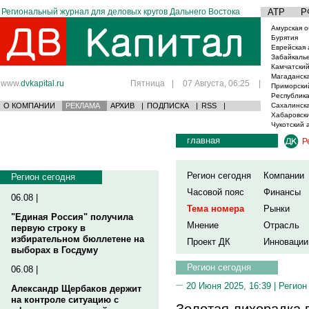
Региональный журнал для деловых кругов Дальнего Востока
АТР
Р
Амурская о
Бурятия
Еврейская 
Забайкаль
Камчатский
Магаданска
www.
dvkapital.ru
Пятница
|
07 Августа, 06:25
|
Приморски
Республика
О КОМПАНИИ
РЕКЛАМА
АРХИВ
|
ПОДПИСКА
|
RSS
|
Сахалинска
Хабаровски
Чукотский 
главная
Р
Регион сегодня
Компании
Регион сегодня
Часовой пояс
Финансы
06.08 |
Тема номера
Рынки
"Единая Россия" получила
Мнение
Отрасль
первую строку в
избирательном бюллетене на
Проект ДК
Инновации
выборах в Госдуму
Регион сегодня
06.08 |
20 Июня 2025, 16:39 |
Регион
Александр Щербаков держит
на контроле ситуацию с
Золотая лихорадка в