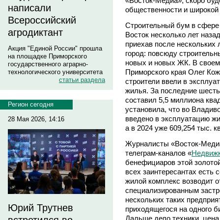
«Восток-Медиа», скоро буд
написали
общественности и широкой 
Всероссийский
Строительный бум в сфере
агродиктант
Восток несколько лет назад
приехав после нескольких 
Акция "Единой России" прошла
город: повсюду строительн
на площадке Приморского
новых и новых ЖК. В своем
государственного аграрно-
Приморского края Олег Коже
технологического университета
статьи раздела
строители ввели в эксплуа
жилья. За последние шесть
составил 5,5 миллиона ква
Регион сегодня
установила, что во Владиво
введено в эксплуатацию жил
28 Мая 2026, 14:16
а в 2024 уже 609,254 тыс. кв
Журналисты «Восток-Медиа
телеграм-каналов «
Недвиж
бенефициаров этой золотой
всех заинтересантах есть 
жилой комплекс возводит 
специализированным застр
нескольких таких предприя
Юрий Трутнев
приходящегося на одного б
Дальше дело техники, цена