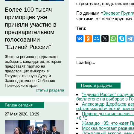
строителях, представляющ
Более 100 тысяч
По данным «
Эксперт Групп
приморцев уже
частями, от менее крупных 
приняли участие в
Теги:
предварительном
голосовании
"Единой России"
Жители региона продолжают
выбирать кандидатов, которые
Loading...
представят партию на
предстоящих выборах в
Государственную Думу и
Законодательное Собрание
Новости раздела
Приморского края.
статьи раздела
"Единая Россия" получи
бюллетене на выборах в Г
Александр Щербаков дер
Регион сегодня
офтальмологической помощ
Первое дыхание осени: 
27 Мая 2026, 13:29
+8 °C
Жара до +35: что ждет 
Москва помогает развив
Дождливый аккорд: чем 