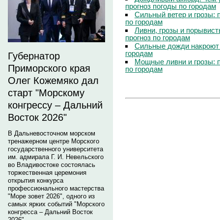
прогноз погоды по городам
Сильный ветер и грозы: 
по городам
Ливни, грозы и порывист
прогноз по городам
Сильные дожди накроют 
городам
Губернатор
Мощные ливни и грозы: 
Приморского края
по городам
Олег Кожемяко дал
старт "Морскому
конгрессу – Дальний
Восток 2026"
В Дальневосточном морском
тренажерном центре Морского
государственного университета
им. адмирала Г. И. Невельского
во Владивостоке состоялась
торжественная церемония
открытия конкурса
профессионального мастерства
"Море зовет 2026", одного из
самых ярких событий "Морского
конгресса – Дальний Восток
2026".