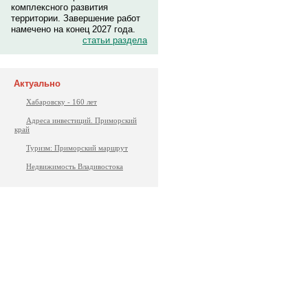
комплексного развития
территории. Завершение работ
намечено на конец 2027 года.
статьи раздела
Актуально
Хабаровску - 160 лет
Адреса инвестиций. Приморский
край
Туризм: Приморский маршрут
Недвижимость Владивостока