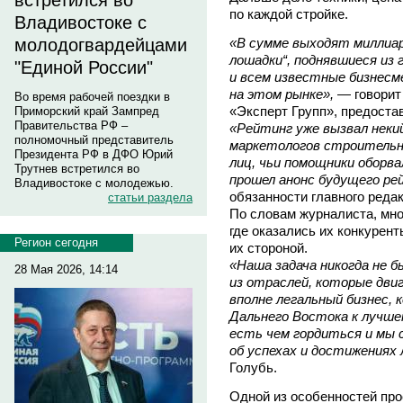
встретился во
по каждой стройке.
Владивостоке с
«В сумме выходят миллиар
молодогвардейцами
лошадки“, поднявшиеся из
"Единой России"
и всем известные бизнесм
на этом рынке»,
— говорит 
Во время рабочей поездки в
«Эксперт Групп», предоста
Приморский край Зампред
Правительства РФ –
«Рейтинг уже вызвал неки
полномочный представитель
маркетологов строительны
Президента РФ в ДФО Юрий
лиц, чьи помощники оборва
Трутнев встретился во
прошел анонс будущего р
Владивостоке с молодежью.
обязанности главного реда
статьи раздела
По словам журналиста, мног
где оказались их конкурент
Регион сегодня
их стороной.
«Наша задача никогда не б
28 Мая 2026, 14:14
из отраслей, которые двиг
вполне легальный бизнес,
Дальнего Востока к лучше
есть чем гордиться и мы 
об успехах и достижениях 
Голубь.
Одной из особенностей про