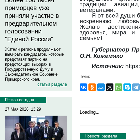
Более 100 тысяч
традиции авиации
приморцев уже
ветеранами.
Я от всей души 
приняли участие в
искреннюю любовь
предварительном
Желаю достижени
голосовании
здоровья, мира и
семьям!
"Единой России"
Губернато
Жители региона продолжают
выбирать кандидатов, которые
О.Н. Кожемяко
представят партию на
предстоящих выборах в
Источник:
https
Государственную Думу и
Законодательное Собрание
Теги:
Приморского края.
статьи раздела
Регион сегодня
27 Мая 2026, 13:29
Loading...
Новости раздела