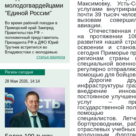
Максимовку, Усть-
молодогвардейцами
услугами внутрикра
"Единой России"
почти 39 тысяч чело
вызовам соверши
Во время рабочей поездки в
авиации.
Приморский край Зампред
Отечественная г
Правительства РФ –
на протяжении 10
полномочный представитель
развития нашей стр
Президента РФ в ДФО Юрий
освоении и станов
Трутнев встретился во
сегодня Приморье п
Владивостоке с молодежью.
статьи раздела
регионам страны 
специальной военно
регулярно отправля
Регион сегодня
помощью для бойцов
Дорогие дру
28 Мая 2026, 14:14
инфраструктуры гра
внедрение инно
постоянное улучшен
услуг – приор
государственной пол
помощью высо
специалистов. Летч
бортпроводники, ра
отраслевых учебных 
воздушным флотом