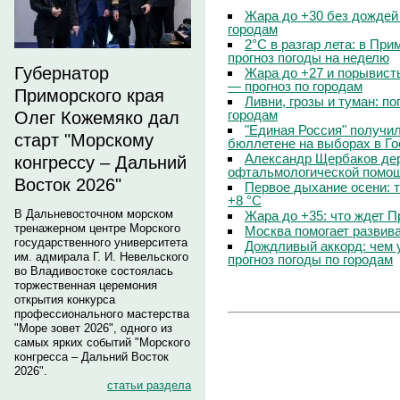
Жара до +30 без дождей
городам
2°C в разгар лета: в Пр
прогноз погоды на неделю
Губернатор
Жара до +27 и порывисты
— прогноз по городам
Приморского края
Ливни, грозы и туман: по
городам
Олег Кожемяко дал
"Единая Россия" получи
старт "Морскому
бюллетене на выборах в Г
Александр Щербаков дер
конгрессу – Дальний
офтальмологической помощ
Восток 2026"
Первое дыхание осени: 
+8 °C
В Дальневосточном морском
Жара до +35: что ждет 
тренажерном центре Морского
Москва помогает развив
государственного университета
Дождливый аккорд: чем 
им. адмирала Г. И. Невельского
прогноз погоды по городам
во Владивостоке состоялась
торжественная церемония
открытия конкурса
профессионального мастерства
"Море зовет 2026", одного из
самых ярких событий "Морского
конгресса – Дальний Восток
2026".
статьи раздела