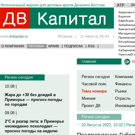
Региональный журнал для деловых кругов Дальнего Востока
АТР
Р
Амурская о
Бурятия
Еврейская 
Забайкаль
Камчатский
Магаданска
www.
dvkapital.ru
Вторник
|
11 Августа, 05:43
|
Приморски
Республика
О КОМПАНИИ
РЕКЛАМА
АРХИВ
|
ПОДПИСКА
|
RSS
|
Сахалинска
Хабаровски
Чукотский 
главная
Р
Регион сегодня
Компании
Регион сегодня
Часовой пояс
Финансы
10.08 |
Тема номера
Рынки
Жара до +30 без дождей в
Мнение
Отрасль
Приморье — прогноз погоды
по городам
Проект ДК
Инновации
09.08 |
Регион сегодня
2°C в разгар лета: в Приморье
20 Августа 2023, 10:02 |
Реги
неожиданно похолодает —
прогноз погоды на неделю
Поздравление Губер