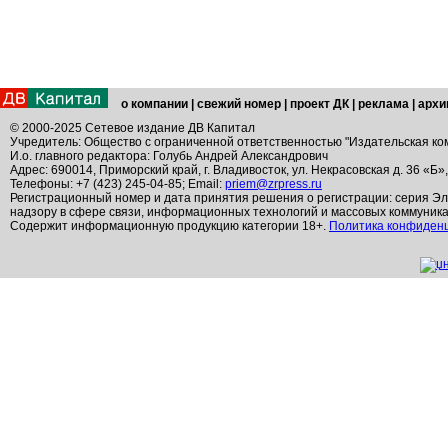
о компании
|
свежий номер
|
проект ДК
|
реклама
|
архи
© 2000-2025 Сетевое издание ДВ Капитал
Учредитель: Общество с ограниченной ответственностью "Издательская ко
И.о. главного редактора: Голубь Андрей Александрович
Адрес: 690014, Приморский край, г. Владивосток, ул. Некрасовская д. 36 «Б»
Телефоны: +7 (423) 245-04-85; Email:
priem@zrpress.ru
Регистрационный номер и дата принятия решения о регистрации: серия Эл
надзору в сфере связи, информационных технологий и массовых коммуник
Содержит информационную продукцию категории 18+.
Политика конфиден