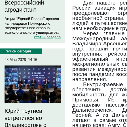
Всероссийский
Для нашего ре
России авиация иг
агродиктант
преодолевают ог
необъятной страны,
Акция "Единой России" прошла
людей в путешествие
на площадке Приморского
нам необходимые гру
государственного аграрно-
Через главные
технологического университета
статьи раздела
Международный аэ
Владимира Арсеньев
года прошли почт
Регион сегодня
внутренних рейсо
эффективный инс
28 Мая 2026, 14:16
межрегиональных св
развития междунаро
после пандемии вос
направления.
Внутрикраевы
обеспечить дост
мобильность для ж
Приморья. Из кр
доставляют пассажи
Дальнереченск, Д
Юрий Трутнев
Терней. А из Дальн
встретился во
летают в самые от
Владивостоке с
нашего края: Амгу, С