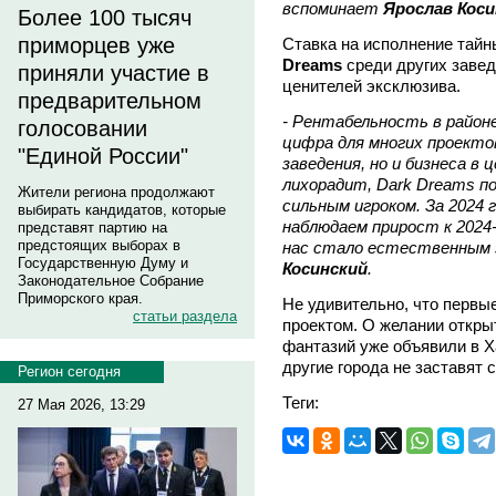
вспоминает
Ярослав Коси
Более 100 тысяч
приморцев уже
Ставка на исполнение тай
Dreams
среди других завед
приняли участие в
ценителей эксклюзива.
предварительном
- Рентабельность в район
голосовании
цифра для многих проекто
"Единой России"
заведения, но и бизнеса в
лихорадит, Dark Dreams п
Жители региона продолжают
сильным игроком. За 2024 г
выбирать кандидатов, которые
наблюдаем прирост к 2024
представят партию на
предстоящих выборах в
нас стало естественным 
Государственную Думу и
Косинский
.
Законодательное Собрание
Приморского края.
Не удивительно, что первы
статьи раздела
проектом. О желании откр
фантазий уже объявили в Х
другие города не заставят 
Регион сегодня
Теги:
27 Мая 2026, 13:29