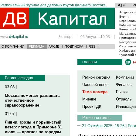
Региональный журнал для деловых кругов Дальнего Востока
АТР
Р
Амурская о
Бурятия
Еврейская 
Забайкаль
Камчатский
Магаданска
www.
dvkapital.ru
Четверг
|
06 Августа, 10:03
|
Приморски
Республика
О КОМПАНИИ
РЕКЛАМА
АРХИВ
|
ПОДПИСКА
|
RSS
|
Сахалинска
Хабаровски
Чукотский 
главная
Р
Регион сегодня
Компании
Регион сегодня
Часовой пояс
Финансы
03.08 |
Тема номера
Рынки
Москва помогает развивать
Мнение
Отрасль
отечественное
здравоохранение
Проект ДК
Инновации
31.07 |
Регион сегодня
Ливни, грозы и порывистый
21 Октября 2025, 15:26 |
Реги
ветер: погода в Приморье 31
июля — прогноз по городам
Для взрослых и по-в