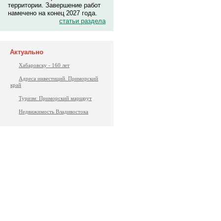
территории. Завершение работ
намечено на конец 2027 года.
статьи раздела
Актуально
Хабаровску - 160 лет
Адреса инвестиций. Приморский
край
Туризм: Приморский маршрут
Недвижимость Владивостока