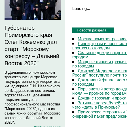
Loading...
Губернатор
Новости раздела
Приморского края
Москва помогает развив
Олег Кожемяко дал
Ливни, грозы и порывист
прогноз по городам
старт "Морскому
Сильные дожди накроют 
конгрессу – Дальний
городам
Мощные ливни и грозы: 
Восток 2026"
по городам
Дмитрий Медведев: в но
В Дальневосточном морском
России" поступило почти т
тренажерном центре Морского
Дождливый финал: чего 
государственного университета
по городам
им. адмирала Г. И. Невельского
Порывистый ветер дожди
во Владивостоке состоялась
июля — прогноз по городам
торжественная церемония
Дожди с грозами и прохл
открытия конкурса
Затишье перед бурей: т
профессионального мастерства
чего ждать в Приморье?
"Море зовет 2026", одного из
Приморские сторонники 
самых ярких событий "Морского
очередной пакет предложе
конгресса – Дальний Восток
2026".
статьи раздела