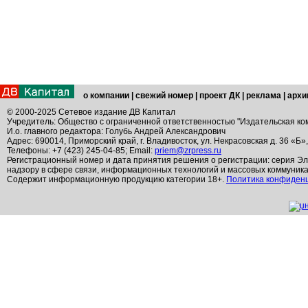
о компании
|
свежий номер
|
проект ДК
|
реклама
|
архи
© 2000-2025 Сетевое издание ДВ Капитал
Учредитель: Общество с ограниченной ответственностью "Издательская ко
И.о. главного редактора: Голубь Андрей Александрович
Адрес: 690014, Приморский край, г. Владивосток, ул. Некрасовская д. 36 «Б»
Телефоны: +7 (423) 245-04-85; Email:
priem@zrpress.ru
Регистрационный номер и дата принятия решения о регистрации: серия Эл
надзору в сфере связи, информационных технологий и массовых коммуник
Содержит информационную продукцию категории 18+.
Политика конфиден