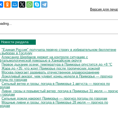
Версия для печа
ading...
Новости раздела
"Единая Россия" получила первую строку в избирательном бюллетене
а выборах в Госдуму
Александр Щербаков держит на контроле ситуацию с
фтальмологической помощью в Ханкайском округе
Первое дыхание осени: температура в Приморье опустится до +8 °C
Жара до +35: что ждет Приморье после тропических дождей
Москва помогает развивать отечественное здравоохранение
Дождливый аккорд: чем удивит конец недели в Приморье — прогноз
огоды по городам
Сильный ветер и грозы: погода в Приморье 1 августа — прогноз по
ородам
Ливни, грозы и порывистый ветер: погода в Приморье 31 июля — прогн
о городам
Сильные дожди накроют Приморье — прогноз погоды по городам
Мощные ливни и грозы: погода в Приморье 28 июля — прогноз по
ородам