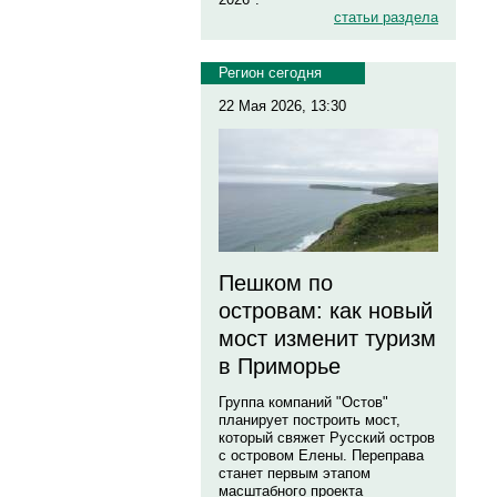
статьи раздела
Регион сегодня
22 Мая 2026, 13:30
Пешком по
островам: как новый
мост изменит туризм
в Приморье
Группа компаний "Остов"
планирует построить мост,
который свяжет Русский остров
с островом Елены. Переправа
станет первым этапом
масштабного проекта