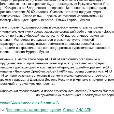
Дальневосточного экспресса» будет проходить от Иркутска через Улан-
дэ, Хабаровск во Владивосток и обратно. Численность первой группы
уристов составит 50-60 человек. Считаем, что этот продукт будет
ерспективным. Спрос есть», – прокомментировал исполнительный
иректор «Лернидее Эрлебнисрайзен ГмбХ» Нурлан Мукаш.
о его словам, «Дальневосточный экспресс» может стать не менее
опулярным, чем уже хорошо зарекомендовавший себя спецпоезд «Царск
олото» по Транссибирской магистрали. «У нас есть инвестиционная
омпания. Мы готовы вкладываться в развитие туристической
нфраструктуры, вкладываться совместно с нашими российскими
артнерами в строительство железнодорожных туристических вагонов в
оссии», – сказал Нурлан Мукаш.
апомним, в марте этого года АНО АПИ заключило соглашение о
отрудничестве по привлечению инвесторов в туристической сфере с
емецким туроператором – компанией «Лернидее Эрлебнисрайзен ГмбХ».
омпания «Лернидее Эрлебнисрайзен ГмбХ» настроена совместно с АНО
ПИ активно развивать люксовый сегмент железнодорожного, речного и
орского туризма на Дальнем Востоке России и в Арктике с привлечением
нвестиций в туристические проекты.
Информация предоставлена пресс-службой Агентства Дальнего Восто
по привлечению инвестиций и поддержке экспор
урнал "Дальневосточный капитал".
еги:
Дальневосточный экспресс
туризм
Япония
АНО АПИ