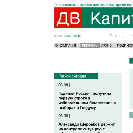
Региональный журнал для деловых кругов Дал
www.
dvkapital.ru
Пятница
|
О КОМПАНИИ
РЕКЛАМА
АРХИВ
|
ПОДПИСК
Регион сегодня
06.08 |
"Единая Россия" получила
первую строку в
избирательном бюллетене на
выборах в Госдуму
06.08 |
Александр Щербаков держит
на контроле ситуацию с
"