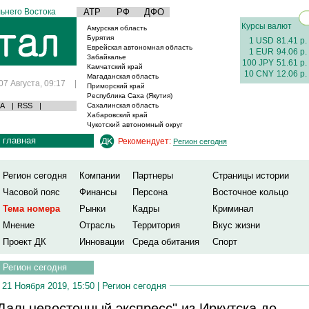
ьнего Востока
АТР
РФ
ДФО
Курсы валют
Амурская область
Бурятия
1 USD
81.41 р.
Еврейская автономная область
1 EUR
94.06 р.
Забайкалье
100 JPY
51.61 р.
Камчатский край
10 CNY
12.06 р.
Магаданская область
07 Августа, 09:17
|
Приморский край
Республика Саха (Якутия)
А
|
RSS
|
Сахалинская область
Хабаровский край
Чукотский автономный округ
главная
Рекомендует:
Регион сегодня
Регион сегодня
Компании
Партнеры
Страницы истории
Часовой пояс
Финансы
Персона
Восточное кольцо
Тема номера
Рынки
Кадры
Криминал
Мнение
Отрасль
Территория
Вкус жизни
Проект ДК
Инновации
Среда обитания
Спорт
Регион сегодня
21 Ноября 2019, 15:50 |
Регион сегодня
Дальневосточный экспресс" из Иркутска до