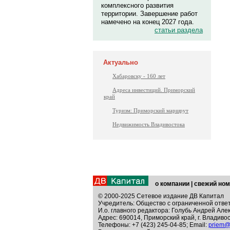
комплексного развития
территории. Завершение работ
намечено на конец 2027 года.
статьи раздела
Актуально
Хабаровску - 160 лет
Адреса инвестиций. Приморский
край
Туризм: Приморский маршрут
Недвижимость Владивостока
о компании
|
свежий ном
© 2000-2025 Сетевое издание ДВ Капитал
Учредитель: Общество с ограниченной отве
И.о. главного редактора: Голубь Андрей Але
Адрес: 690014, Приморский край, г. Владивос
Телефоны: +7 (423) 245-04-85; Email:
priem@