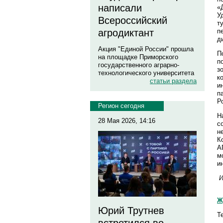
написали
«
У
Всероссийский
т
п
агродиктант
д
Акция "Единой России" прошла
П
на площадке Приморского
п
государственного аграрно-
з
технологического университета
к
статьи раздела
и
п
Р
Регион сегодня
Н
28 Мая 2026, 14:16
с
н
К
А
м
и
​
Ж
Юрий Трутнев
Т