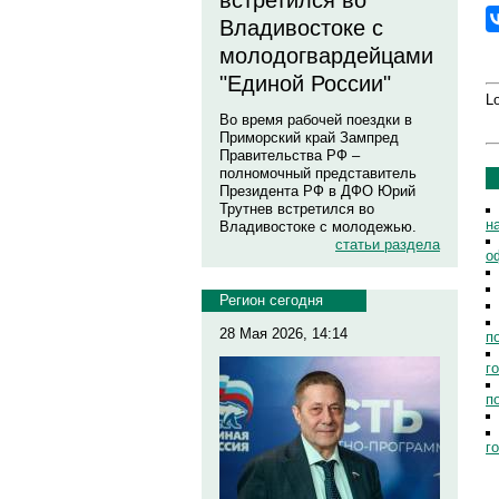
встретился во
Владивостоке с
молодогвардейцами
"Единой России"
Lo
Во время рабочей поездки в
Приморский край Зампред
Правительства РФ –
полномочный представитель
Президента РФ в ДФО Юрий
Трутнев встретился во
н
Владивостоке с молодежью.
статьи раздела
о
Регион сегодня
28 Мая 2026, 14:14
п
г
п
г