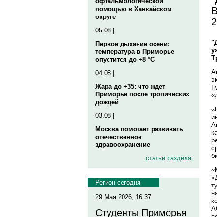
офтальмологической
В
помощью в Ханкайском
округе
2
05.08 |
"
Первое дыхание осени:
у
температура в Приморье
Т
опустится до +8 °C
А
04.08 |
э
Жара до +35: что ждет
Г
Приморье после тропических
«
дождей
«
03.08 |
и
А
Москва помогает развивать
к
отечественное
р
здравоохранение
с
б
статьи раздела
«
«
Регион сегодня
т
н
29 Мая 2026, 16:37
к
А
Студенты Приморья
п