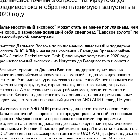
ладивостока и обратно планируют запустить в
020 году
Дальневосточный экспресс" может стать не менее популярным, чем
же хорошо зарекомендовавший себя спецпоезд "Царское золото" по
ранссибирской магистрали
гентство Дальнего Востока по привлечению инвестиций и поддержке
кспорта (АНО АПИ) и немецкая компания «Лернидее Эрлебнисрайзен
мбХ» (Lernide Еrlebnisreisen GmbН) планируют запустить в 2020 году
дальневосточный экспресс» из Иркутска до Владивостока и обратно.
Развитие туризма на Дальнем Востоке, поддержка туристических
нициатив российских и зарубежных компаний – одна из задач нашего
гентства. Увеличение туристического потока способствует повышению
ачества инфраструктуры, строительству новых гостиниц, открытию
есторанов. А это создание новых рабочих мест, развитие малого и
реднего бизнеса в дальневосточных регионах, налоги в региональные
юджеты», – отметил генеральный директор АНО АПИ Леонид Петухов.
Мы совместно с АНО АПИ развиваем дальневосточное направление.
Дальневосточный экспресс» – это продукт, рассчитанный на японских
уристов. Мы уже провели переговоры с японскими партнерами и
аходимся на стадии подписания договора с крупными туристическими
омпаниями в Японии. В настоящий момент прорабатывается совместно с
О «Федеральная пассажирская компания» ОАО РЖД график следования
оезда и программы с учетом пожелания японских гостей. Маршрут