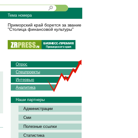
Тема номера
Приморский край борется за звание
"Столица финансовой культуры"
Опрос
Спецпроекты
Интервью
Аналитика
Наши партнеры
Администрации
Сми
Полезные ссылки
Статистика