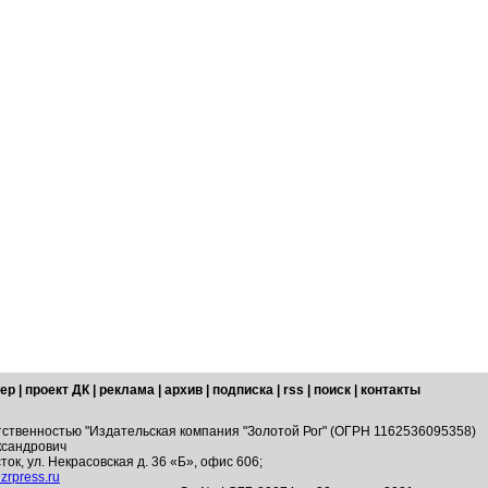
ер
|
проект ДК
|
реклама
|
архив
|
подписка
|
rss
|
поиск
|
контакты
тственностью "Издательская компания "Золотой Рог" (ОГРН 1162536095358)
ксандрович
ток, ул. Некрасовская д. 36 «Б», офис 606;
zrpress.ru