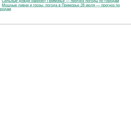
Сильные дожди накроют Приморье — прогноз погоды по городам
Мощные ливни и грозы: погода в Приморье 28 июля — прогноз по
ородам