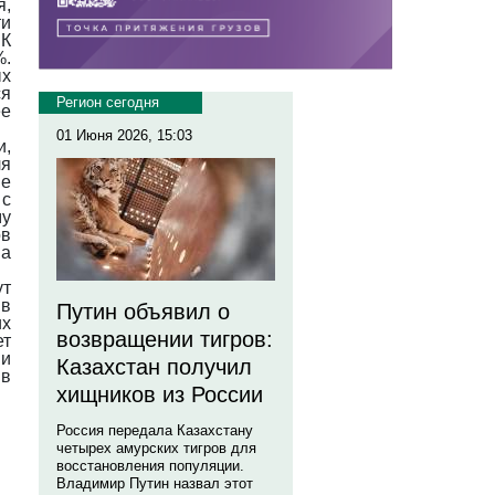
я,
ти
 К
%.
ых
я
Регион сегодня
ее
01 Июня 2026, 15:03
и,
ля
ие
с
у
ов
ва
ут
в
Путин объявил о
х
возвращении тигров:
ет
и
Казахстан получил
 в
хищников из России
Россия передала Казахстану
четырех амурских тигров для
восстановления популяции.
Владимир Путин назвал этот