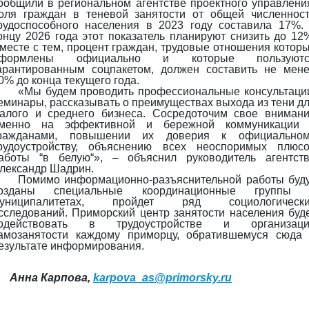
ообщили в региональном агентстве проектного управлени
оля граждан в теневой занятости от общей численнос
рудоспособного населения в 2023 году составила 17%.
онцу 2026 года этот показатель планируют снизить до 12
месте с тем, процент граждан, трудовые отношения котор
формлены официально и которые пользуютс
арантированным соцпакетом, должен составить не мен
0% до конца текущего года.
«Мы будем проводить профессиональные консультаци
еминары, рассказывать о преимуществах выхода из тени д
алого и среднего бизнеса. Сосредоточим свое вниман
менно на эффективной и бережной коммуникации 
ражданами, повышении их доверия к официальном
рудоустройству, объяснению всех неоспоримых плюс
аботы “в белую“», – объяснил руководитель агентст
лександр Шадрин.
Помимо информационно-разъяснительной работы буд
озданы специальные координационные группы 
униципалитетах, пройдет ряд социологически
сследований. Приморский центр занятости населения буд
одействовать в трудоустройстве и организаци
амозанятости каждому приморцу, обратившемуся сюда
езультате информирования.
Анна Карпова,
karpova_as@primorsky.ru