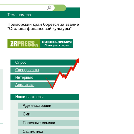
Тема номера
Приморский край борется за звание
"Столица финансовой культуры"
Опрос
Спецпроекты
Интервью
Аналитика
Наши партнеры
Администрации
Сми
Полезные ссылки
Статистика