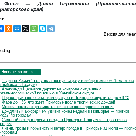
Фото — Диана Пермитина (Правительств
риморского края)
ги:
Версия для печа
ading...
Новости раздела
"Единая Россия" получила первую строку в избирательном бюллетене
а выборах в Госдуму
Александр Щербаков держит на контроле ситуацию с
фтальмологической помощью в Ханкайском округе
Первое дыхание осени: температура в Приморье опустится до +8 °C
Жара до +35: что ждет Приморье после тропических дождей
Москва помогает развивать отечественное здравоохранение
Дождливый аккорд: чем удивит конец недели в Приморье — прогноз
огоды по городам
Сильный ветер и грозы: погода в Приморье 1 августа — прогноз по
ородам
Ливни, грозы и порывистый ветер: погода в Приморье 31 июля — прогн
о городам