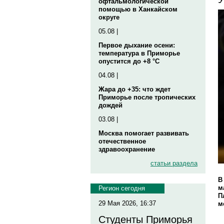
офтальмологической
помощью в Ханкайском
округе
05.08 |
Первое дыхание осени:
температура в Приморье
опустится до +8 °C
04.08 |
Жара до +35: что ждет
Приморье после тропических
дождей
03.08 |
Москва помогает развивать
отечественное
здравоохранение
статьи раздела
В
м
Регион сегодня
П
29 Мая 2026, 16:37
м
Студенты Приморья