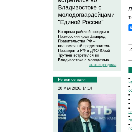
встретился во
Владивостоке с
П
молодогвардейцами
Те
"Единой России"
Во время рабочей поездки в
Приморский край Зампред
Правительства РФ –
полномочный представитель
Lo
Президента РФ в ДФО Юрий
Трутнев встретился во
Владивостоке с молодежью.
статьи раздела
Регион сегодня
н
28 Мая 2026, 14:14
о
п
г
п