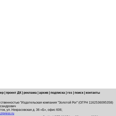
ер
|
проект ДК
|
реклама
|
архив
|
подписка
|
rss
|
поиск
|
контакты
тственностью "Издательская компания "Золотой Рог" (ОГРН 1162536095358)
ксандрович
ток, ул. Некрасовская д. 36 «Б», офис 606;
zrpress.ru