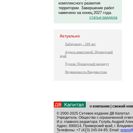
комплексного развития
территории. Завершение работ
намечено на конец 2027 года.
статьи раздела
Актуально
Хабаровску - 160 лет
Адреса инвестиций. Приморский
край
Туризм: Приморский маршрут
Недвижимость Владивостока
о компании
|
свежий ном
© 2000-2025 Сетевое издание ДВ Капитал
Учредитель: Общество с ограниченной отве
И.о. главного редактора: Голубь Андрей Але
Адрес: 690014, Приморский край, г. Владивос
Телефоны: +7 (423) 245-04-85; Email:
priem@