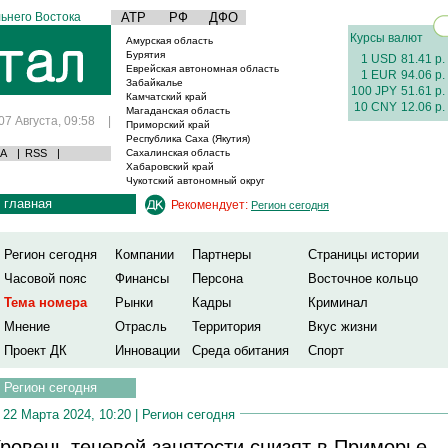
ьнего Востока
АТР
РФ
ДФО
Курсы валют
Амурская область
Бурятия
1 USD
81.41 р.
Еврейская автономная область
1 EUR
94.06 р.
Забайкалье
100 JPY
51.61 р.
Камчатский край
10 CNY
12.06 р.
Магаданская область
07 Августа, 09:58
|
Приморский край
Республика Саха (Якутия)
А
|
RSS
|
Сахалинская область
Хабаровский край
Чукотский автономный округ
главная
Рекомендует:
Регион сегодня
Регион сегодня
Компании
Партнеры
Страницы истории
Часовой пояс
Финансы
Персона
Восточное кольцо
Тема номера
Рынки
Кадры
Криминал
Мнение
Отрасль
Территория
Вкус жизни
Проект ДК
Инновации
Среда обитания
Спорт
Регион сегодня
22 Марта 2024, 10:20 |
Регион сегодня
ровень теневой занятости снизят в Приморье