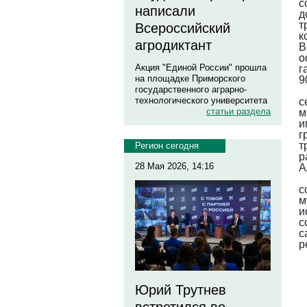
с
написали
д
т
Всероссийский
к
агродиктант
В
о
Акция "Единой России" прошла
г
на площадке Приморского
9
государственного аграрно-
технологического университета
с
статьи раздела
м
и
г
т
Регион сегодня
р
28 Мая 2026, 14:16
А
с
м
и
с
с
р
Юрий Трутнев