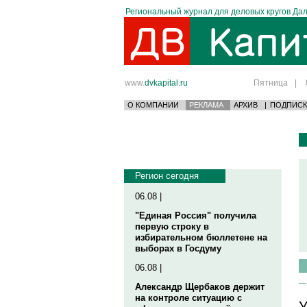
Региональный журнал для деловых кругов Дал
www.
dvkapital.ru
Пятница
|
О КОМПАНИИ
РЕКЛАМА
АРХИВ
|
ПОДПИСК
Регион сегодня
06.08 |
"Единая Россия" получила
первую строку в
избирательном бюллетене на
выборах в Госдуму
06.08 |
Александр Щербаков держит
на контроле ситуацию с
У