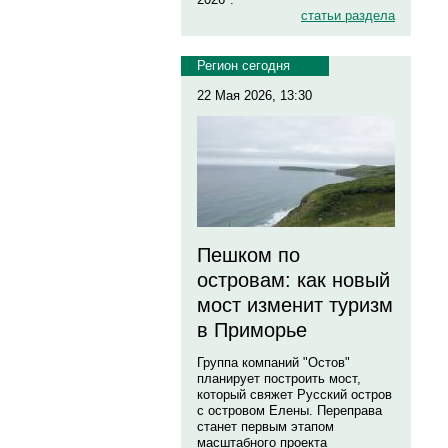
статьи раздела
Регион сегодня
22 Мая 2026, 13:30
Пешком по
островам: как новый
мост изменит туризм
в Приморье
Группа компаний "Остов"
планирует построить мост,
который свяжет Русский остров
с островом Елены. Переправа
станет первым этапом
масштабного проекта