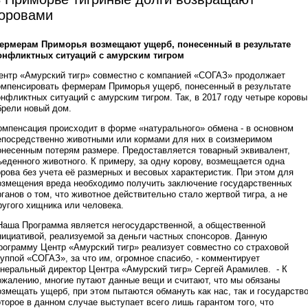
оровами
ермерам Приморья возмещают ущерб, понесенный в результате
онфликтных ситуаций с амурским тигром
ентр «Амурский тигр» совместно с компанией «СОГАЗ» продолжает
омпенсировать фермерам Приморья ущерб, понесенный в результате
онфликтных ситуаций с амурским тигром. Так, в 2017 году четыре коровы
брели новый дом.
омпенсация происходит в форме «натурального» обмена - в основном
епосредственно животными или кормами для них в соизмеримом
онесенным потерям размере. Предоставляется товарный эквивалент,
ъеденного животного. К примеру, за одну корову, возмещается одна
орова без учета её размерных и весовых характеристик. При этом для
озмещения вреда необходимо получить заключение государственных
рганов о том, что животное действительно стало жертвой тигра, а не
ругого хищника или человека.
Наша Программа является негосударственной, а общественной
нициативой, реализуемой за деньги частных спонсоров. Данную
рограмму Центр «Амурский тигр» реализует совместно со страховой
руппой «СОГАЗ», за что им, огромное спасибо, - комментирует
енеральный директор Центра «Амурский тигр» Сергей Арамилев. - К
ожалению, многие путают данные вещи и считают, что мы обязаны
озмещать ущерб, при этом пытаются обмануть как нас, так и государство
оторое в данном случае выступает всего лишь гарантом того, что