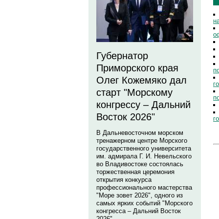
н
о
Губернатор
Приморского края
п
Олег Кожемяко дал
г
старт "Морскому
п
конгрессу – Дальний
Восток 2026"
г
В Дальневосточном морском
тренажерном центре Морского
государственного университета
им. адмирала Г. И. Невельского
во Владивостоке состоялась
торжественная церемония
открытия конкурса
профессионального мастерства
"Море зовет 2026", одного из
самых ярких событий "Морского
конгресса – Дальний Восток
2026".