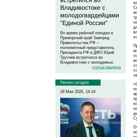
встретился во
к
Владивостоке с
С
в
молодогвардейцами
т
"Единой России"
н
д
в
Во время рабочей поездки в
х
Приморский край Зампред
Правительства РФ –
П
полномочный представитель
и
Президента РФ в ДФО Юрий
х
Трутнев встретился во
в
Владивостоке с молодежью.
с
статьи раздела
с
з
Регион сегодня
«
п
28 Мая 2026, 14:14
а
п
к
н
д
С
О
п
р