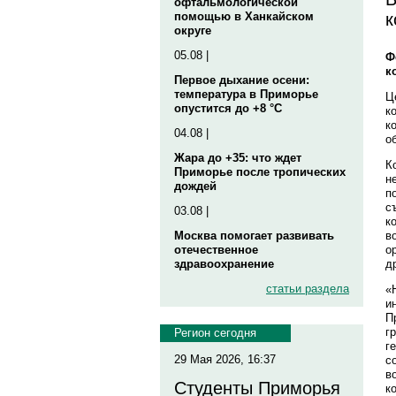
офтальмологической
к
помощью в Ханкайском
округе
05.08 |
Ф
к
Первое дыхание осени:
температура в Приморье
Ц
опустится до +8 °C
к
к
04.08 |
о
Жара до +35: что ждет
К
Приморье после тропических
н
дождей
п
с
03.08 |
к
в
Москва помогает развивать
о
отечественное
д
здравоохранение
статьи раздела
«
и
П
г
Регион сегодня
г
29 Мая 2026, 16:37
с
в
Студенты Приморья
к