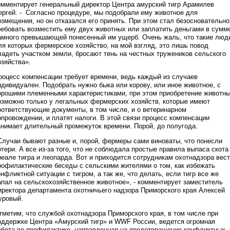
омментирует генеральный директор Центра амурский тигр Арамилев
ергей. - Согласно процедуре, мы подобрали ему животное для
озмещения, но он отказался его принять. При этом стал безосновательно
ребовать возместить ему двух животных или заплатить деньгами в сумм
амного превышающей понесенный им ущерб. Очень жаль, что такие люд
ля которых фермерское хозяйство, на мой взгляд, это лишь повод
ладеть участком земли, бросают тень на честных тружеников сельского
озяйства».
роцесс компенсации требует времени, ведь каждый из случаев
ндивидуален. Подобрать нужно быка или корову, или иное животное, с
орошими племенными характеристиками, при этом приобретение животн
озможно только у легальных фермерских хозяйств, которые имеют
оответствующие документы, в том числе, и о ветеринарном
опровождении, и платят налоги. В этой связи процесс компенсации
анимает длительный промежуток времени. Порой, до полугода.
Случаи бывают разные и, порой, фермеры сами виноваты, что понесли
отери. А все из-за того, что не соблюдала простые правила выпаса скота
реале тигра и леопарда. Вот и приходится сотрудникам охотнадзора вес
рофилактические беседы с сельскими жителями о том, как избежать
онфликтной ситуации с тигром, а так же, что делать, если тигр все же
апал на сельскохозяйственное животное», - комментирует заместитель
иректора департамента охотничьего надзора Приморского края Алексей
уровый.
тметим, что службой охотнадзора Приморского края, в том числе при
оддержке Центра «Амурский тигр» и WWF России, ведется огромная
абота по профилактике, направленная на предотвращение конфликтных