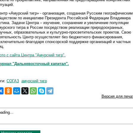
итуаций.
ентр «Амурский тигр» - организация, созданная Русским географическим
бществом по инициативе Президента Российской Федерации Владимира
утина. Задачи Центра – изучение, сохранение и увеличение популяции
мурского тигра в России посредством реализации природоохранных,
аучных, образовательных и культурно-просветительских проектов. Свою
еятельность Центр осуществляет без бюджетного финансирования,
сключительно благодаря спонсорской поддержке организаций и частных
иц.
ото с сайта Центра "Амурский тигр".
урнал "Дальневосточный капитал".
еги:
СОГАЗ
амурский тигр
Версия для печа
ading...