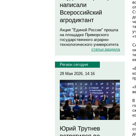
в
написали
о
Всероссийский
С
д
агродиктант
ч
т
Акция "Единой России" прошла
у
на площадке Приморского
«
государственного аграрно-
технологического университета
С
статьи раздела
о
т
и
Регион сегодня
«
к
28 Мая 2026, 14:16
п
«
в
В
г
с
к
«
Юрий Трутнев
с
д