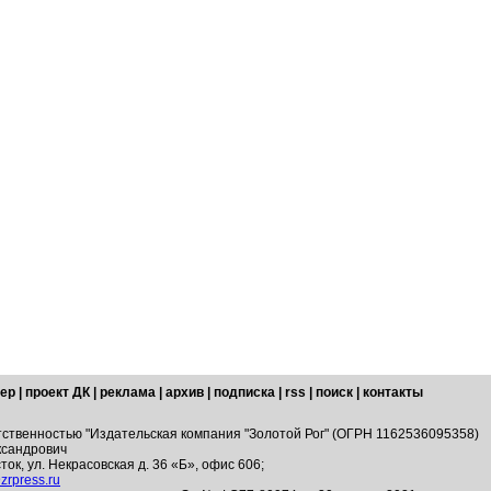
ер
|
проект ДК
|
реклама
|
архив
|
подписка
|
rss
|
поиск
|
контакты
тственностью "Издательская компания "Золотой Рог" (ОГРН 1162536095358)
ксандрович
ток, ул. Некрасовская д. 36 «Б», офис 606;
zrpress.ru