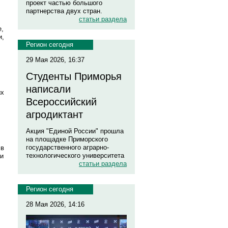
проект частью большого
партнерства двух стран.
статьи раздела
е,
и,
Регион сегодня
29 Мая 2026, 16:37
Студенты Приморья
написали
ых
Всероссийский
агродиктант
Акция "Единой России" прошла
на площадке Приморского
государственного аграрно-
 в
технологического университета
ти
статьи раздела
Регион сегодня
28 Мая 2026, 14:16