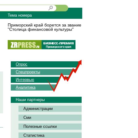
Тема номера
Приморский край борется за звание
"Столица финансовой культуры"
Опрос
Спецпроекты
Интервью
Аналитика
Наши партнеры
Администрации
Сми
Полезные ссылки
Статистика