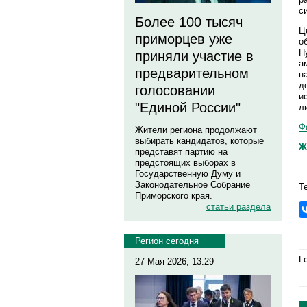
с
Более 100 тысяч
Ц
приморцев уже
о
П
приняли участие в
а
предварительном
н
д
голосовании
и
"Единой России"
л
Ф
Жители региона продолжают
выбирать кандидатов, которые
Ж
представят партию на
предстоящих выборах в
Государственную Думу и
Законодательное Собрание
Т
Приморского края.
статьи раздела
Регион сегодня
Lo
27 Мая 2026, 13:29