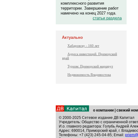
комплексного развития
территории. Завершение работ
намечено на конец 2027 года.
статьи раздела
Актуально
Хабаровску - 160 лет
Адреса инвестиций. Приморский
край
Туризм: Приморский маршрут
Недвижимость Владивостока
о компании
|
свежий ном
© 2000-2025 Сетевое издание ДВ Капитал
Учредитель: Общество с ограниченной отве
И.о. главного редактора: Голубь Андрей Але
Адрес: 690014, Приморский край, г. Владивос
Телефоны: +7 (423) 245-04-85; Email:
priem@