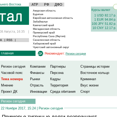
ьнего Востока
АТР
РФ
ДФО
Курсы валют
Амурская область
Бурятия
1 USD
82.17 р.
Еврейская автономная область
1 EUR
94.84 р.
Забайкалье
100 JPY
51.82 р.
Камчатский край
10 CNY
12.17 р.
Магаданская область
08 Августа, 16:35
|
Приморский край
Республика Саха (Якутия)
А
|
RSS
|
Сахалинская область
Хабаровский край
Чукотский автономный округ
главная
Рекомендует:
Регион сегодня
Регион сегодня
Компании
Партнеры
Страницы истории
Часовой пояс
Финансы
Персона
Восточное кольцо
Тема номера
Рынки
Кадры
Криминал
Мнение
Отрасль
Территория
Вкус жизни
Проект ДК
Инновации
Среда обитания
Спорт
Регион сегодня
22 Ноября 2017, 15:24 |
Регион сегодня
 Приморье тигриные долги возвращают