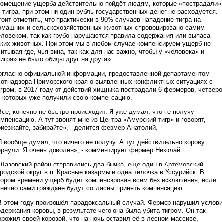
озмещение ущерба действительно пойдёт людям, которые «пострадали»
т тигра, при этом ни один рубль государственных денег не расходуется.
тоит отметить, что практически в 90% случаев нападение тигра на
омашних и сельскохозяйственных животных спровоцировано самим
еловеком, так как грубо нарушаются правила содержания или выпаса
аких животных. При этом мы в любом случае компенсируем ущерб не
читывая где, чья вина, так как для нас важно, чтобы у «человека» и
тигра» не было обиды друг на друга».
огласно официальной информации, предоставленной департаментом
хотнадзора Приморского края о выявленных конфликтных ситуациях с
игром, в 2017 году от действий хищника пострадали 6 фермеров, четверо
з которых уже получили свою компенсацию.
Все, конечно не быстро происходит. Я уже думал, что не получу
омпенсацию. А тут звонят мне из Центра «Амурский тигр» и говорят,
риезжайте, забирайте», - делится фермер Анатолий.
Я вообще думал, что ничего не получу. А тут действительно корову
ернули. Я очень доволен», - комментирует фермер Николай.
 Лазовский район отправились два бычка, еще один в Артемовский
ородской округ в п. Красные казармы и одна телочка в Уссурийск. В
кором времени ущерб будет компенсирован всем без исключения, если
онечно сами граждане будут согласны принять компенсацию.
В этом году произошёл парадоксальный случай. Фермер нарушил услов
одержания коровы, в результате чего она была убита тигром. Он так
орожил своей коровой, что на ночь оставил её в лесном массиве, –