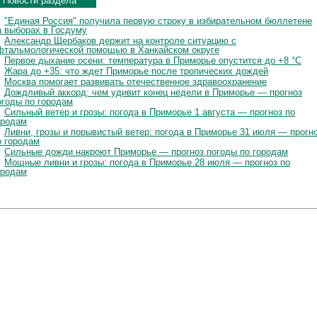
Новости раздела
"Единая Россия" получила первую строку в избирательном бюллетене
а выборах в Госдуму
Александр Щербаков держит на контроле ситуацию с
фтальмологической помощью в Ханкайском округе
Первое дыхание осени: температура в Приморье опустится до +8 °C
Жара до +35: что ждет Приморье после тропических дождей
Москва помогает развивать отечественное здравоохранение
Дождливый аккорд: чем удивит конец недели в Приморье — прогноз
огоды по городам
Сильный ветер и грозы: погода в Приморье 1 августа — прогноз по
ородам
Ливни, грозы и порывистый ветер: погода в Приморье 31 июля — прогн
о городам
Сильные дожди накроют Приморье — прогноз погоды по городам
Мощные ливни и грозы: погода в Приморье 28 июля — прогноз по
ородам