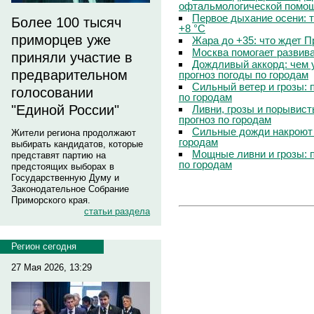
офтальмологической помощ
Первое дыхание осени: 
Более 100 тысяч
+8 °C
приморцев уже
Жара до +35: что ждет 
Москва помогает развив
приняли участие в
Дождливый аккорд: чем 
предварительном
прогноз погоды по городам
Сильный ветер и грозы: 
голосовании
по городам
"Единой России"
Ливни, грозы и порывист
прогноз по городам
Сильные дожди накроют 
Жители региона продолжают
городам
выбирать кандидатов, которые
Мощные ливни и грозы: 
представят партию на
по городам
предстоящих выборах в
Государственную Думу и
Законодательное Собрание
Приморского края.
статьи раздела
Регион сегодня
27 Мая 2026, 13:29