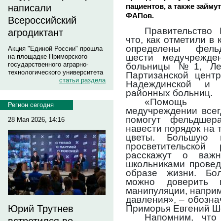
пациентов, а также займу
написали
ФАПов.
Всероссийский
Правительство
агродиктант
что, как отметили в
определены фельд
Акция "Единой России" прошла
шести медучрежден
на площадке Приморского
государственного аграрно-
больницы №1, Лес
технологического университета
Партизанской центр
статьи раздела
Надеждинской и Ч
районных больниц.
«Помощь во
Регион сегодня
медучреждении всег
помогут фельдшер
28 Мая 2026, 14:16
навести порядок на
цветы. Большую 
просветительско
расскажут о важн
школьниками провед
образе жизни. Бо
можно доверить 
манипуляции, напри
давления», – обозн
Приморья Евгений Ш
Юрий Трутнев
Напомним, что