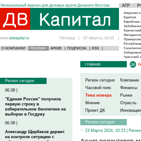
Региональный журнал для деловых кругов Дальнего Востока
АТР
Р
Амурская о
Бурятия
Еврейская 
Забайкаль
Камчатский
Магаданска
www.
dvkapital.ru
Пятница
|
07 Августа, 16:05
|
Приморски
Республика
О КОМПАНИИ
РЕКЛАМА
АРХИВ
|
ПОДПИСКА
|
RSS
|
Сахалинска
Хабаровски
Чукотский 
главная
Р
Регион сегодня
Компании
Регион сегодня
Часовой пояс
Финансы
06.08 |
Тема номера
Рынки
"Единая Россия" получила
Мнение
Отрасль
первую строку в
избирательном бюллетене на
Проект ДК
Инновации
выборах в Госдуму
Регион сегодня
06.08 |
23 Марта 2024, 10:23 |
Регио
Александр Щербаков держит
на контроле ситуацию с
Акция волонтеров-м