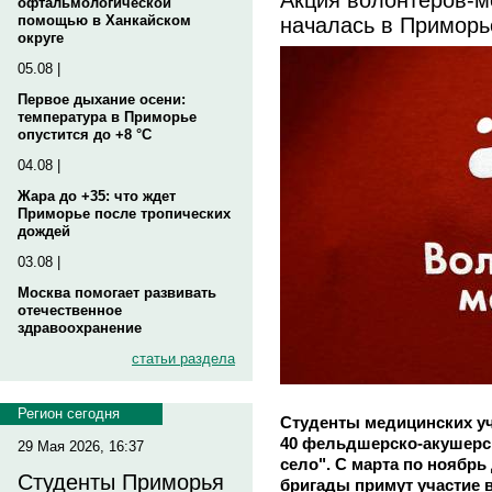
офтальмологической
началась в Приморь
помощью в Ханкайском
округе
05.08 |
Первое дыхание осени:
температура в Приморье
опустится до +8 °C
04.08 |
Жара до +35: что ждет
Приморье после тропических
дождей
03.08 |
Москва помогает развивать
отечественное
здравоохранение
статьи раздела
Регион сегодня
Студенты медицинских у
40 фельдшерско-акушерск
29 Мая 2026, 16:37
село". С марта по ноябр
Студенты Приморья
бригады примут участие 