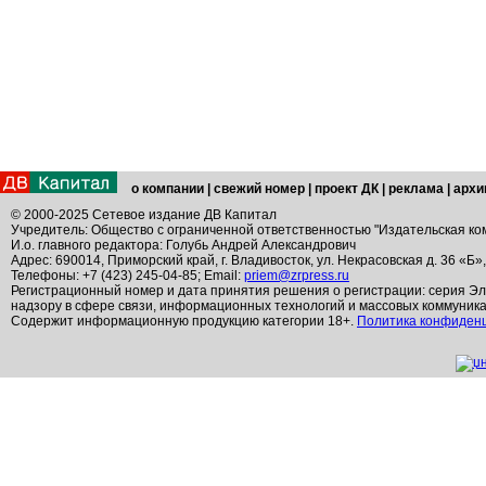
о компании
|
свежий номер
|
проект ДК
|
реклама
|
архи
© 2000-2025 Сетевое издание ДВ Капитал
Учредитель: Общество с ограниченной ответственностью "Издательская ко
И.о. главного редактора: Голубь Андрей Александрович
Адрес: 690014, Приморский край, г. Владивосток, ул. Некрасовская д. 36 «Б»
Телефоны: +7 (423) 245-04-85; Email:
priem@zrpress.ru
Регистрационный номер и дата принятия решения о регистрации: серия Эл
надзору в сфере связи, информационных технологий и массовых коммуник
Содержит информационную продукцию категории 18+.
Политика конфиден