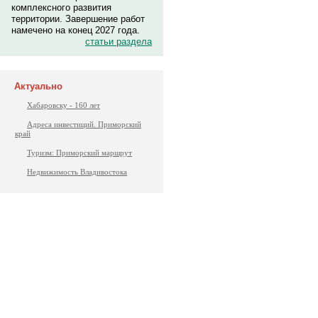
комплексного развития
территории. Завершение работ
намечено на конец 2027 года.
статьи раздела
Актуально
Хабаровску - 160 лет
Адреса инвестиций. Приморский
край
Туризм: Приморский маршрут
Недвижимость Владивостока