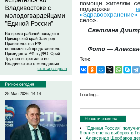
встретился во
помощи жителям се
Владивостоке с
поддержке
н
«Здравоохранение»
молодогвардейцами
село».
"Единой России"
Светлана Дмитр
Во время рабочей поездки в
Приморский край Зампред
Правительства РФ –
Фото — Алексан
полномочный представитель
Президента РФ в ДФО Юрий
Теги:
Трутнев встретился во
Владивостоке с молодежью.
статьи раздела
Регион сегодня
28 Мая 2026, 14:14
Loading...
Новости раздела
"Единая Россия" получи
бюллетене на выборах в Г
Александр Щербаков дер