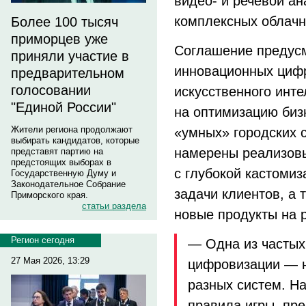
видео- и речевой ан
комплексных облач
Более 100 тысяч
приморцев уже
Соглашение предусм
приняли участие в
инновационных цифр
предварительном
голосовании
искусственного инт
"Единой России"
на оптимизацию биз
Жители региона продолжают
«умных» городских 
выбирать кандидатов, которые
намерены реализов
представят партию на
предстоящих выборах в
с глубокой кастоми
Государственную Думу и
Законодательное Собрание
задачи клиентов, а 
Приморского края.
статьи раздела
новые продукты на 
Регион сегодня
— Одна из частых
27 Мая 2026, 13:29
цифровизации — н
разных систем. Н
правила игры, пр