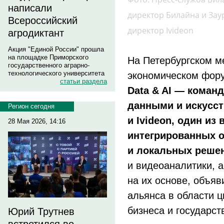
написали
директор Билайна и Зау
Всероссийский
директор Ivideon
агродиктант
Акция "Единой России" прошла
на площадке Приморского
На Петербургском 
государственного аграрно-
технологического университета
экономическом фор
статьи раздела
Data & AI — коман
данными и искусс
Регион сегодня
и Ivideon, один из
28 Мая 2026, 14:16
интегрированных 
и локальных реше
и видеоаналитики, а
на их основе, объяв
альянса в области 
бизнеса и государст
Юрий Трутнев