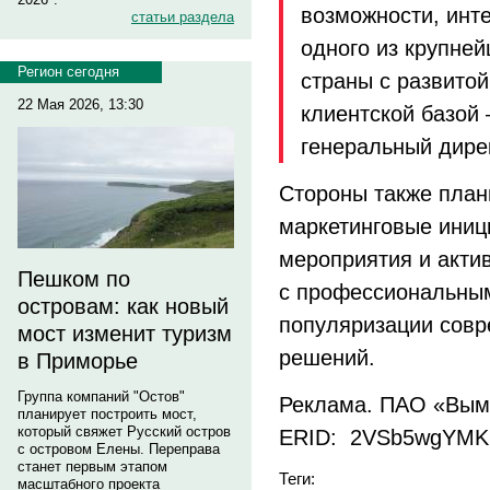
возможности, инт
статьи раздела
одного из крупне
Регион сегодня
страны с развито
22 Мая 2026, 13:30
клиентской базой
генеральный дирек
Стороны также пла
маркетинговые иниц
мероприятия и акти
Пешком по
с профессиональны
островам: как новый
популяризации совр
мост изменит туризм
решений.
в Приморье
Группа компаний "Остов"
Реклама. ПАО «Вым
планирует построить мост,
который свяжет Русский остров
ERID:
2VSb5wgYMKN h
с островом Елены. Переправа
станет первым этапом
Теги:
масштабного проекта