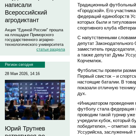
написали
Традиционный футбольный 
«Городской». Его участник
Всероссийский
федераций единоборств Усс
агродиктант
которых были и титулованн
спортивного клуба «Ветера
Акция "Единой России" прошла
на площадке Приморского
С напутственными словами
государственного аграрно-
депутат Законодательного 
технологического университета
заместитель председателя
статьи раздела
а также депутат Думы Уссу
Корчемлюк.
Регион сегодня
Футболисты провели размин
28 Мая 2026, 14:16
Первый свисток – и спортс
настоящие баталии. В това
показали отличную техник
дух.
«Инициатором проведения 
футболу стала федерация к
проводим такой турнир уже
учредили кубок, который б
победителю», – отметил з
Юрий Трутнев
Уссурийска, заслуженный 