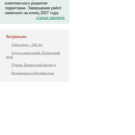
комплексного развития
территории. Завершение работ
намечено на конец 2027 года.
статьи раздела
Актуально
Хабаровску - 160 лет
Адреса инвестиций. Приморский
край
Туризм: Приморский маршрут
Недвижимость Владивостока