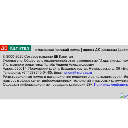
о компании
|
свежий номер
|
проект ДК
|
реклама
|
архи
© 2000-2025 Сетевое издание ДВ Капитал
Учредитель: Общество с ограниченной ответственностью "Издательская ко
И.о. главного редактора: Голубь Андрей Александрович
Адрес: 690014, Приморский край, г. Владивосток, ул. Некрасовская д. 36 «Б»
Телефоны: +7 (423) 245-04-85; Email:
priem@zrpress.ru
Регистрационный номер и дата принятия решения о регистрации: серия Эл
надзору в сфере связи, информационных технологий и массовых коммуник
Содержит информационную продукцию категории 18+.
Политика конфиден