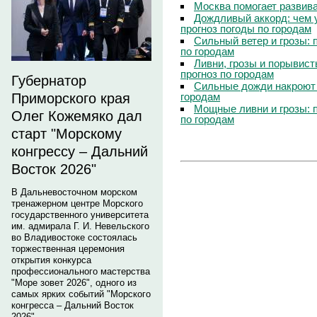
Москва помогает развив
Дождливый аккорд: чем 
прогноз погоды по городам
Сильный ветер и грозы: 
по городам
Ливни, грозы и порывист
прогноз по городам
Губернатор
Сильные дожди накроют 
городам
Приморского края
Мощные ливни и грозы: 
Олег Кожемяко дал
по городам
старт "Морскому
конгрессу – Дальний
Восток 2026"
В Дальневосточном морском
тренажерном центре Морского
государственного университета
им. адмирала Г. И. Невельского
во Владивостоке состоялась
торжественная церемония
открытия конкурса
профессионального мастерства
"Море зовет 2026", одного из
самых ярких событий "Морского
конгресса – Дальний Восток
2026".