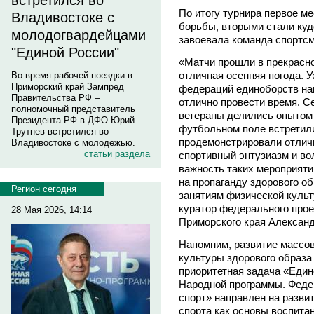
встретился во
По итогу турнира первое м
Владивостоке с
борьбы, вторыми стали куд
молодогвардейцами
завоевала команда спортсм
"Единой России"
«Матчи прошли в прекрасно
отличная осенняя погода. 
Во время рабочей поездки в
Приморский край Зампред
федераций единоборств на
Правительства РФ –
отлично провести время. С
полномочный представитель
ветераны делились опытом
Президента РФ в ДФО Юрий
футбольном поле встретил
Трутнев встретился во
продемонстрировали отлич
Владивостоке с молодежью.
статьи раздела
спортивный энтузиазм и во
важность таких мероприяти
на пропаганду здорового о
Регион сегодня
занятиям физической культу
куратор федерального прое
28 Мая 2026, 14:14
Приморского края Александ
Напомним, развитие массо
культуры здорового образа
приоритетная задача «Един
Народной программы. Феде
спорт» направлен на развит
спорта как основы воспитан