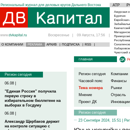
Региональный журнал для деловых кругов Дальнего Востока
АТР
Р
Амурская о
Бурятия
Еврейская 
Забайкаль
Камчатский
Магаданска
www.
dvkapital.ru
Воскресенье
|
09 Августа, 17:56
|
Приморски
Республика
О КОМПАНИИ
РЕКЛАМА
АРХИВ
|
ПОДПИСКА
|
RSS
|
Сахалинска
Хабаровски
Чукотский 
главная
Р
Регион сегодня
Компании
Регион сегодня
Часовой пояс
Финансы
06.08 |
Тема номера
Рынки
"Единая Россия" получила
Мнение
Отрасль
первую строку в
избирательном бюллетене на
Проект ДК
Инновации
выборах в Госдуму
Регион сегодня
06.08 |
23 Сентября 2024, 15:51 |
Рег
Александр Щербаков держит
на контроле ситуацию с
Юные уссурийцы пок