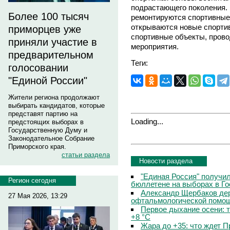
подрастающего поколения. 
Более 100 тысяч
ремонтируются спортивные
открываются новые спорти
приморцев уже
спортивные объекты, пров
приняли участие в
мероприятия.
предварительном
Теги:
голосовании
"Единой России"
Жители региона продолжают
выбирать кандидатов, которые
представят партию на
Loading...
предстоящих выборах в
Государственную Думу и
Законодательное Собрание
Приморского края.
статьи раздела
Новости раздела
"Единая Россия" получи
Регион сегодня
бюллетене на выборах в Г
Александр Щербаков дер
27 Мая 2026, 13:29
офтальмологической помощ
Первое дыхание осени: 
+8 °C
Жара до +35: что ждет 