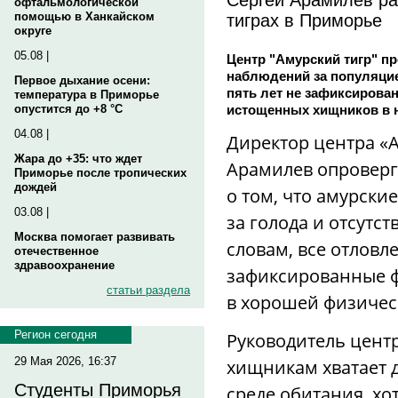
офтальмологической
тиграх в Приморье
помощью в Ханкайском
округе
05.08 |
Центр "Амурский тигр" п
наблюдений за популяцие
Первое дыхание осени:
пять лет не зафиксирова
температура в Приморье
истощенных хищников в 
опустится до +8 °C
04.08 |
Директор центра «
Жара до +35: что ждет
Арамилев опроверг
Приморье после тропических
дождей
о том, что амурски
03.08 |
за голода и отсутст
Москва помогает развивать
словам, все отловл
отечественное
здравоохранение
зафиксированные 
статьи раздела
в хорошей физичес
Регион сегодня
Руководитель центр
29 Мая 2026, 16:37
хищникам хватает 
Студенты Приморья
среде обитания, хо