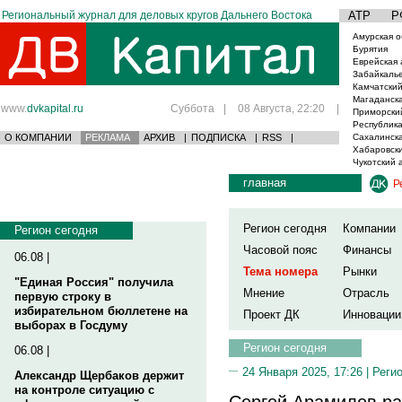
Региональный журнал для деловых кругов Дальнего Востока
АТР
Р
Амурская о
Бурятия
Еврейская 
Забайкаль
Камчатский
Магаданска
www.
dvkapital.ru
Суббота
|
08 Августа, 22:20
|
Приморски
Республика
О КОМПАНИИ
РЕКЛАМА
АРХИВ
|
ПОДПИСКА
|
RSS
|
Сахалинска
Хабаровски
Чукотский 
главная
Р
Регион сегодня
Компании
Регион сегодня
Часовой пояс
Финансы
06.08 |
Тема номера
Рынки
"Единая Россия" получила
Мнение
Отрасль
первую строку в
избирательном бюллетене на
Проект ДК
Инновации
выборах в Госдуму
Регион сегодня
06.08 |
24 Января 2025, 17:26 |
Реги
Александр Щербаков держит
на контроле ситуацию с
Сергей Арамилев р