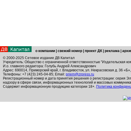
о компании
|
свежий номер
|
проект ДК
|
реклама
|
архи
© 2000-2025 Сетевое издание ДВ Капитал
Учредитель: Общество с ограниченной ответственностью "Издательская ко
И.о. главного редактора: Голубь Андрей Александрович
Адрес: 690014, Приморский край, г. Владивосток, ул. Некрасовская д. 36 «Б»
Телефоны: +7 (423) 245-04-85; Email:
priem@zrpress.ru
Регистрационный номер и дата принятия решения о регистрации: серия Эл
надзору в сфере связи, информационных технологий и массовых коммуник
Содержит информационную продукцию категории 18+.
Политика конфиден