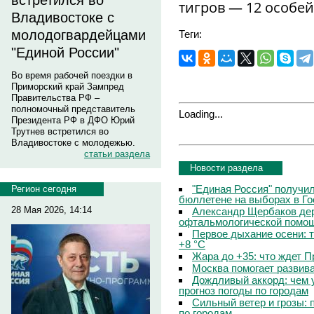
встретился во
тигров — 12 особей
Владивостоке с
молодогвардейцами
Теги:
"Единой России"
Во время рабочей поездки в
Приморский край Зампред
Правительства РФ –
полномочный представитель
Loading...
Президента РФ в ДФО Юрий
Трутнев встретился во
Владивостоке с молодежью.
статьи раздела
Новости раздела
"Единая Россия" получи
Регион сегодня
бюллетене на выборах в Г
28 Мая 2026, 14:14
Александр Щербаков дер
офтальмологической помощ
Первое дыхание осени: 
+8 °C
Жара до +35: что ждет 
Москва помогает развив
Дождливый аккорд: чем 
прогноз погоды по городам
Сильный ветер и грозы: 
по городам