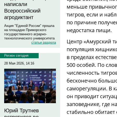
написали
меньше привычног
Всероссийский
тигров, если и наб
агродиктант
по причине получен
Акция "Единой России" прошла
недостатка пищи.
на площадке Приморского
государственного аграрно-
технологического университета
Центр «Амурский ти
статьи раздела
популяция хищнико
в пределах естест
Регион сегодня
500 особей. По сло
28 Мая 2026, 14:16
численность тигров
бесконечно большо
саморегуляции. В 
он приводит ситуа
заповеднике, где н
Юрий Трутнев
стабильно обитает 