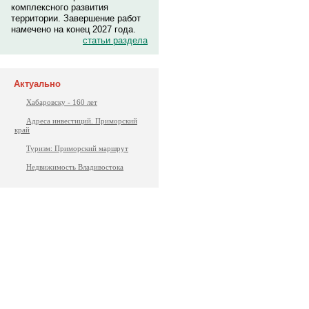
комплексного развития
территории. Завершение работ
намечено на конец 2027 года.
статьи раздела
Актуально
Хабаровску - 160 лет
Адреса инвестиций. Приморский
край
Туризм: Приморский маршрут
Недвижимость Владивостока