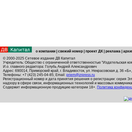
о компании
|
свежий номер
|
проект ДК
|
реклама
|
архи
© 2000-2025 Сетевое издание ДВ Капитал
Учредитель: Общество с ограниченной ответственностью "Издательская ко
И.о. главного редактора: Голубь Андрей Александрович
Адрес: 690014, Приморский край, г. Владивосток, ул. Некрасовская д. 36 «Б»
Телефоны: +7 (423) 245-04-85; Email:
priem@zrpress.ru
Регистрационный номер и дата принятия решения о регистрации: серия Эл
надзору в сфере связи, информационных технологий и массовых коммуник
Содержит информационную продукцию категории 18+.
Политика конфиден