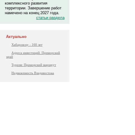
комплексного развития
территории. Завершение работ
намечено на конец 2027 года.
статьи раздела
Актуально
Хабаровску - 160 лет
Адреса инвестиций. Приморский
край
Туризм: Приморский маршрут
Недвижимость Владивостока