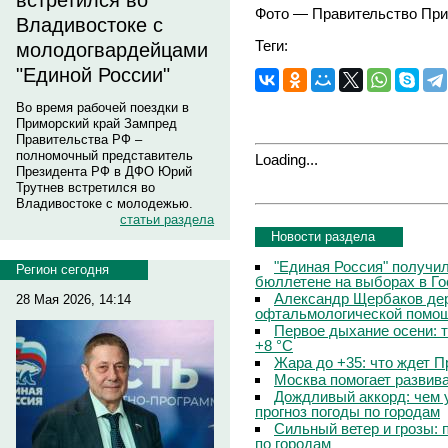
встретился во
Фото — Правительство При
Владивостоке с
Теги:
молодогвардейцами
"Единой России"
Во время рабочей поездки в
Приморский край Зампред
Правительства РФ –
полномочный представитель
Loading...
Президента РФ в ДФО Юрий
Трутнев встретился во
Владивостоке с молодежью.
статьи раздела
Новости раздела
"Единая Россия" получи
Регион сегодня
бюллетене на выборах в Г
Александр Щербаков дер
28 Мая 2026, 14:14
офтальмологической помощ
Первое дыхание осени: 
+8 °C
Жара до +35: что ждет 
Москва помогает развив
Дождливый аккорд: чем 
прогноз погоды по городам
Сильный ветер и грозы: 
по городам