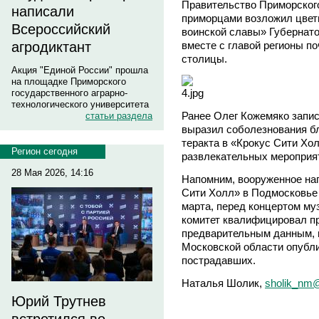
Правительство Приморског
написали
приморцами возложил цветы
Всероссийский
воинской славы» Губернат
вместе с главой регионы п
агродиктант
столицы.
Акция "Единой России" прошла
на площадке Приморского
государственного аграрно-
технологического университета
Ранее Олег Кожемяко запи
статьи раздела
выразил соболезнования б
теракта в «Крокус Сити Хо
Регион сегодня
развлекательных мероприя
28 Мая 2026, 14:16
Напомним, вооруженное нап
Сити Холл» в Подмосковье 
марта, перед концертом м
комитет квалифицировал пр
предварительным данным, п
Московской области опубл
пострадавших.
Наталья Шолик,
sholik_nm@
Юрий Трутнев