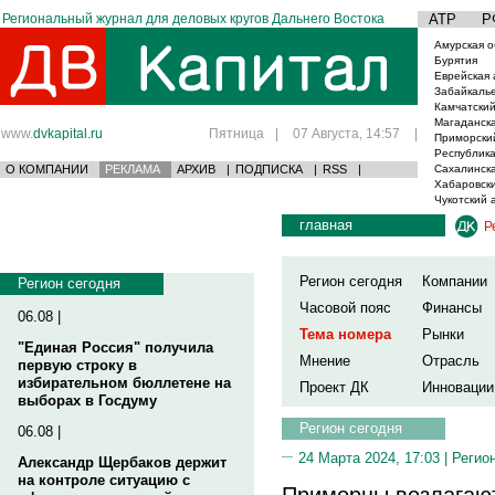
Региональный журнал для деловых кругов Дальнего Востока
АТР
Р
Амурская о
Бурятия
Еврейская 
Забайкаль
Камчатский
Магаданска
www.
dvkapital.ru
Пятница
|
07 Августа, 14:57
|
Приморски
Республика
О КОМПАНИИ
РЕКЛАМА
АРХИВ
|
ПОДПИСКА
|
RSS
|
Сахалинска
Хабаровски
Чукотский 
главная
Р
Регион сегодня
Компании
Регион сегодня
Часовой пояс
Финансы
06.08 |
Тема номера
Рынки
"Единая Россия" получила
Мнение
Отрасль
первую строку в
избирательном бюллетене на
Проект ДК
Инновации
выборах в Госдуму
Регион сегодня
06.08 |
24 Марта 2024, 17:03 |
Регио
Александр Щербаков держит
на контроле ситуацию с
Приморцы возлагают