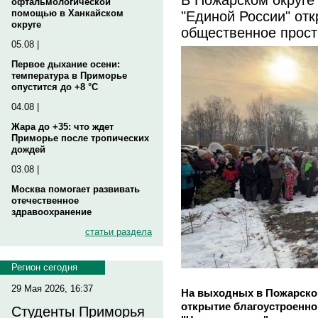
офтальмологической
"Единой России" от
помощью в Ханкайском
округе
общественное прост
05.08 |
Первое дыхание осени:
температура в Приморье
опустится до +8 °C
04.08 |
Жара до +35: что ждет
Приморье после тропических
дождей
03.08 |
Москва помогает развивать
отечественное
здравоохранение
статьи раздела
Регион сегодня
29 Мая 2026, 16:37
На выходных в Пожарско
открытие благоустроенно
Студенты Приморья