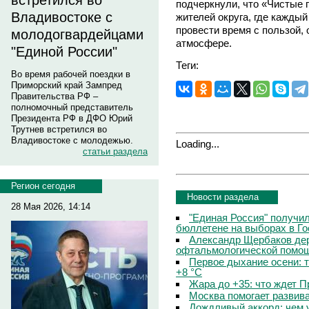
встретился во
подчеркнули, что «Чистые 
Владивостоке с
жителей округа, где каждый
провести время с пользой,
молодогвардейцами
атмосфере.
"Единой России"
Теги:
Во время рабочей поездки в
Приморский край Зампред
Правительства РФ –
полномочный представитель
Президента РФ в ДФО Юрий
Трутнев встретился во
Владивостоке с молодежью.
Loading...
статьи раздела
Регион сегодня
Новости раздела
28 Мая 2026, 14:14
"Единая Россия" получи
бюллетене на выборах в Г
Александр Щербаков дер
офтальмологической помощ
Первое дыхание осени: 
+8 °C
Жара до +35: что ждет 
Москва помогает развив
Дождливый аккорд: чем 