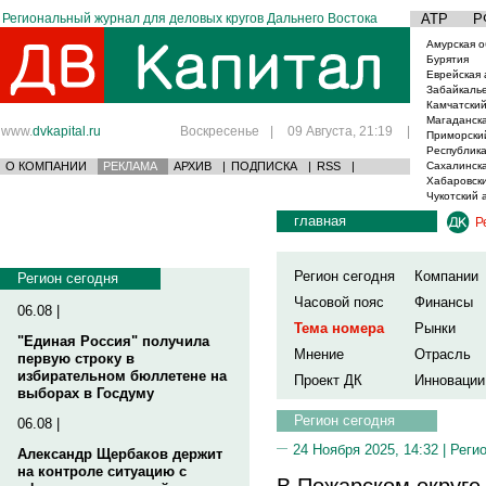
Региональный журнал для деловых кругов Дальнего Востока
АТР
Р
Амурская о
Бурятия
Еврейская 
Забайкаль
Камчатский
Магаданска
www.
dvkapital.ru
Воскресенье
|
09 Августа, 21:19
|
Приморски
Республика
О КОМПАНИИ
РЕКЛАМА
АРХИВ
|
ПОДПИСКА
|
RSS
|
Сахалинска
Хабаровски
Чукотский 
главная
Р
Регион сегодня
Компании
Регион сегодня
Часовой пояс
Финансы
06.08 |
Тема номера
Рынки
"Единая Россия" получила
Мнение
Отрасль
первую строку в
избирательном бюллетене на
Проект ДК
Инновации
выборах в Госдуму
Регион сегодня
06.08 |
24 Ноября 2025, 14:32 |
Реги
Александр Щербаков держит
на контроле ситуацию с
В Пожарском округе