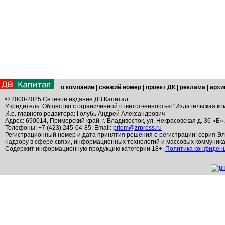
о компании
|
свежий номер
|
проект ДК
|
реклама
|
архи
© 2000-2025 Сетевое издание ДВ Капитал
Учредитель: Общество с ограниченной ответственностью "Издательская ко
И.о. главного редактора: Голубь Андрей Александрович
Адрес: 690014, Приморский край, г. Владивосток, ул. Некрасовская д. 36 «Б»
Телефоны: +7 (423) 245-04-85; Email:
priem@zrpress.ru
Регистрационный номер и дата принятия решения о регистрации: серия Эл
надзору в сфере связи, информационных технологий и массовых коммуник
Содержит информационную продукцию категории 18+.
Политика конфиден