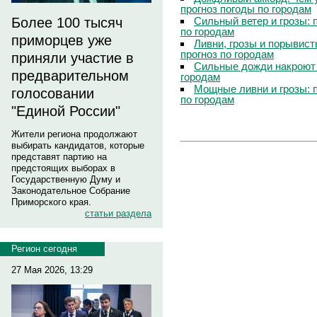
прогноз погоды по городам
Сильный ветер и грозы: 
Более 100 тысяч
по городам
приморцев уже
Ливни, грозы и порывист
прогноз по городам
приняли участие в
Сильные дожди накроют 
предварительном
городам
Мощные ливни и грозы: 
голосовании
по городам
"Единой России"
Жители региона продолжают
выбирать кандидатов, которые
представят партию на
предстоящих выборах в
Государственную Думу и
Законодательное Собрание
Приморского края.
статьи раздела
Регион сегодня
27 Мая 2026, 13:29