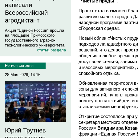
"Чистые пруды".
написали
Проект стал возможен бла
Всероссийский
развитию малых городов Да
агродиктант
народной программе партии
«Городская среда».
Акция "Единой России" прошла
на площадке Приморского
Новый облик «Чистых пруд
государственного аграрно-
подходов ландшафтного ди
технологического университета
решений, что делает прост
статьи раздела
общения в любое время год
досуг всей семьёй, занима
Регион сегодня
и массовых мероприятиях, 
спокойного отдыха.
28 Мая 2026, 14:16
Обновлённая территория в
зоны для активного и спок
мероприятий, пункты прока
полосу препятствий для во
отапливаемый многофункци
Открытие состоялось при у
секретаря местного отделе
Россия»
Владимира Козак
Юрий Трутнев
фракции «Единая Россия»