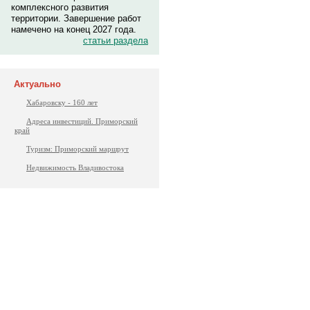
комплексного развития
территории. Завершение работ
намечено на конец 2027 года.
статьи раздела
Актуально
Хабаровску - 160 лет
Адреса инвестиций. Приморский
край
Туризм: Приморский маршрут
Недвижимость Владивостока