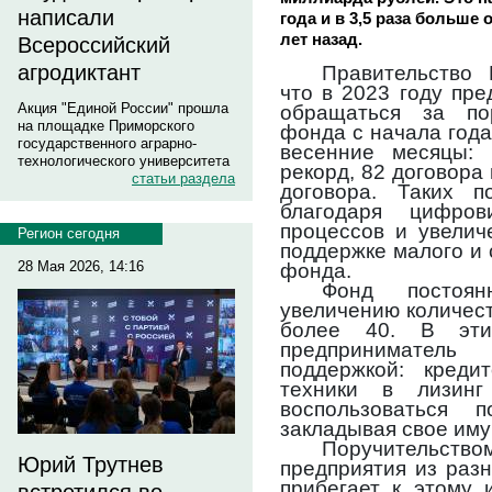
написали
года и в 3,5 раза больше
лет назад.
Всероссийский
агродиктант
Правительство
что в 2023 году пр
Акция "Единой России" прошла
обращаться за пор
на площадке Приморского
фонда с начала год
государственного аграрно-
весенние месяцы:
технологического университета
рекорд, 82 договора 
статьи раздела
договора. Таких п
благодаря цифров
процессов и увелич
Регион сегодня
поддержке малого и 
28 Мая 2026, 14:16
фонда.
Фонд постоя
увеличению количест
более 40. В эти
предпринимател
поддержкой: креди
техники в лизин
воспользоваться 
закладывая свое иму
Поручительс
Юрий Трутнев
предприятия из раз
прибегает к этому 