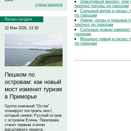
Дождливый аккорд: чем 
статьи раздела
прогноз погоды по городам
Сильный ветер и грозы: 
по городам
Регион сегодня
Ливни, грозы и порывист
прогноз по городам
22 Мая 2026, 13:30
Сильные дожди накроют 
городам
Мощные ливни и грозы: 
по городам
Пешком по
островам: как новый
мост изменит туризм
в Приморье
Группа компаний "Остов"
планирует построить мост,
который свяжет Русский остров
с островом Елены. Переправа
станет первым этапом
масштабного проекта