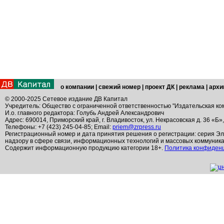
о компании
|
свежий номер
|
проект ДК
|
реклама
|
архи
© 2000-2025 Сетевое издание ДВ Капитал
Учредитель: Общество с ограниченной ответственностью "Издательская ко
И.о. главного редактора: Голубь Андрей Александрович
Адрес: 690014, Приморский край, г. Владивосток, ул. Некрасовская д. 36 «Б»
Телефоны: +7 (423) 245-04-85; Email:
priem@zrpress.ru
Регистрационный номер и дата принятия решения о регистрации: серия Эл
надзору в сфере связи, информационных технологий и массовых коммуник
Содержит информационную продукцию категории 18+.
Политика конфиден