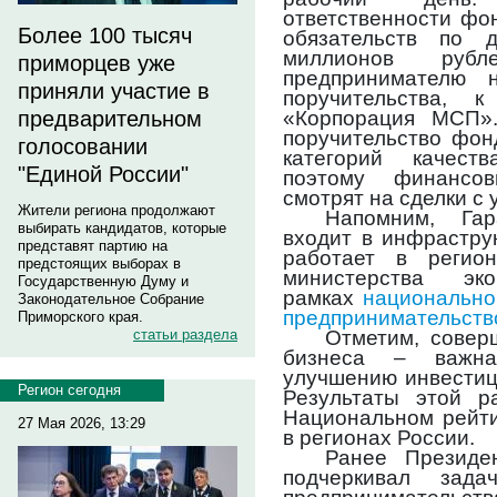
ответственности фо
Более 100 тысяч
обязательств по 
миллионов руб
приморцев уже
предпринимателю 
приняли участие в
поручительства, 
«Корпорация МСП».
предварительном
поручительство фон
голосовании
категорий качеств
"Единой России"
поэтому финансов
смотрят на сделки с 
Жители региона продолжают
Напомним, Га
выбирать кандидатов, которые
входит в инфрастру
представят партию на
работает в регио
предстоящих выборах в
министерства эк
Государственную Думу и
рамках
национально
Законодательное Собрание
предпринимательств
Приморского края.
Отметим, совер
статьи раздела
бизнеса – важна
улучшению инвестиц
Регион сегодня
Результаты этой р
Национальном рейти
27 Мая 2026, 13:29
в регионах России.
Ранее Президе
подчеркивал зада