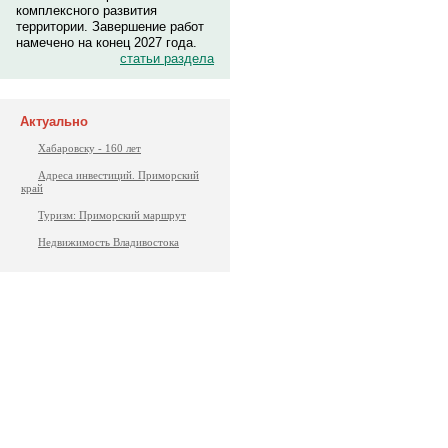
комплексного развития
территории. Завершение работ
намечено на конец 2027 года.
статьи раздела
Актуально
Хабаровску - 160 лет
Адреса инвестиций. Приморский
край
Туризм: Приморский маршрут
Недвижимость Владивостока