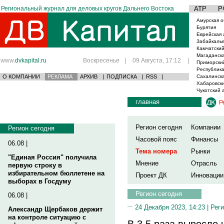
Региональный журнал для деловых кругов Дальнего Востока
АТР
Р
Амурская о
Бурятия
Еврейская 
Забайкаль
Камчатский
Магаданска
www.
dvkapital.ru
Воскресенье
|
09 Августа, 17:12
|
Приморски
Республика
О КОМПАНИИ
РЕКЛАМА
АРХИВ
|
ПОДПИСКА
|
RSS
|
Сахалинска
Хабаровски
Чукотский 
главная
Р
Регион сегодня
Компании
Регион сегодня
Часовой пояс
Финансы
06.08 |
Тема номера
Рынки
"Единая Россия" получила
Мнение
Отрасль
первую строку в
избирательном бюллетене на
Проект ДК
Инновации
выборах в Госдуму
Регион сегодня
06.08 |
24 Декабря 2023, 14:23 |
Реги
Александр Щербаков держит
на контроле ситуацию с
В 3,5 раза выросло