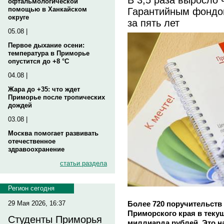
офтальмологической
Гарантийным фондо
помощью в Ханкайском
округе
за пять лет
05.08 |
Первое дыхание осени:
температура в Приморье
опустится до +8 °C
04.08 |
Жара до +35: что ждет
Приморье после тропических
дождей
03.08 |
Москва помогает развивать
отечественное
здравоохранение
статьи раздела
Регион сегодня
Более 720 поручительств
29 Мая 2026, 16:37
Приморского края в текущ
Студенты Приморья
миллиарда рублей. Это н