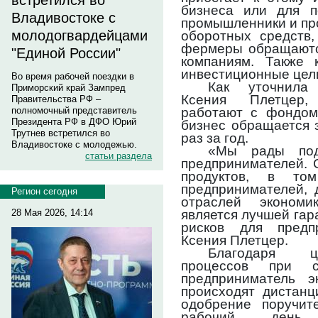
встретился во
бизнеса или для п
Владивостоке с
промышленники и пр
молодогвардейцами
оборотных средств,
фермеры обращаются
"Единой России"
компаниям. Также 
инвестиционные цел
Во время рабочей поездки в
Как уточнила 
Приморский край Зампред
Ксения Плетцер,
Правительства РФ –
работают с фондом 
полномочный представитель
Президента РФ в ДФО Юрий
бизнес обращается 
Трутнев встретился во
раз за год.
Владивостоке с молодежью.
«Мы рады под
статьи раздела
предпринимателей. 
продуктов, в то
предпринимателей, 
Регион сегодня
отраслей экономи
является лучшей гар
28 Мая 2026, 14:14
рисков для предп
Ксения Плетцер.
Благодаря ц
процессов при с
предприниматель э
происходят дистанц
одобрение поручит
рабочий день.