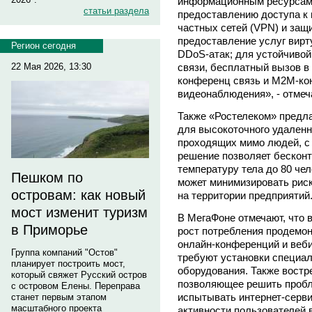
информационным ресурсам 
статьи раздела
предоставлению доступа к 
частных сетей (VPN) и защ
предоставление услуг вирт
Регион сегодня
DDoS-атак; для устойчивой
22 Мая 2026, 13:30
связи, бесплатный вызов в 
конференц связь и М2М-кон
видеонаблюдения», - отмеч
Также «Ростелеком» предл
для высокоточного удаленн
проходящих мимо людей, с 
решение позволяет бесконт
температуру тела до 80 чел
Пешком по
может минимизировать рис
островам: как новый
на территории предприятий
мост изменит туризм
В МегаФоне отмечают, что 
в Приморье
рост потребления продемо
онлайн-конференций и веби
Группа компаний "Остов"
требуют установки специал
планирует построить мост,
оборудования. Также вост
который свяжет Русский остров
позволяющее решить пробле
с островом Елены. Переправа
испытывать интернет-серви
станет первым этапом
масштабного проекта
активности пользователей 