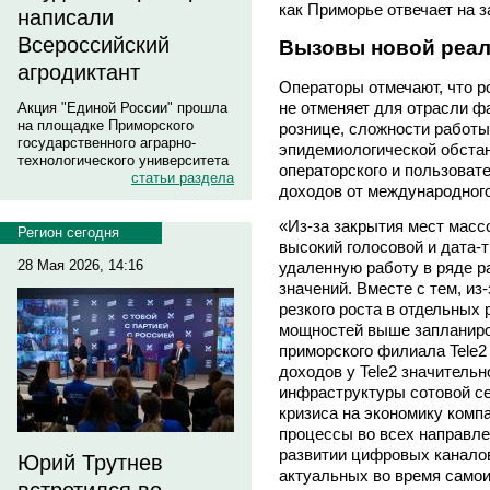
как Приморье отвечает на 
написали
Всероссийский
Вызовы новой реал
агродиктант
Операторы отмечают, что р
не отменяет для отрасли ф
Акция "Единой России" прошла
на площадке Приморского
рознице, сложности работы
государственного аграрно-
эпидемиологической обстан
технологического университета
операторского и пользоват
статьи раздела
доходов от международного 
«Из-за закрытия мест масс
Регион сегодня
высокий голосовой и дата-
28 Мая 2026, 14:16
удаленную работу в ряде р
значений. Вместе с тем, из
резкого роста в отдельных 
мощностей выше запланиров
приморского филиала Tele
доходов у Tele2 значитель
инфраструктуры сотовой с
кризиса на экономику компа
процессы во всех направле
развитии цифровых каналов
Юрий Трутнев
актуальных во время само