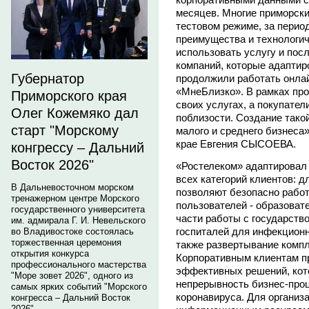
месяцев. Многие приморски
тестовом режиме, за перио
преимущества и технологи
использовать услугу и пос
компаний, которые адаптир
Губернатор
продолжили работать онла
«МнеБлизко». В рамках пр
Приморского края
своих услугах, а покупател
Олег Кожемяко дал
поблизости. Создание тако
старт "Морскому
малого и среднего бизнеса
крае Евгения СЫСОЕВА.
конгрессу – Дальний
Восток 2026"
«Ростелеком» адаптировал
всех категорий клиентов: д
В Дальневосточном морском
позволяют безопасно рабо
тренажерном центре Морского
пользователей - образоват
государственного университета
части работы с государств
им. адмирала Г. И. Невельского
госпиталей для инфекционн
во Владивостоке состоялась
торжественная церемония
также развертывание комп
открытия конкурса
Корпоративным клиентам п
профессионального мастерства
эффективных решений, кот
"Море зовет 2026", одного из
непрерывность бизнес-про
самых ярких событий "Морского
коронавируса. Для организ
конгресса – Дальний Восток
2026".