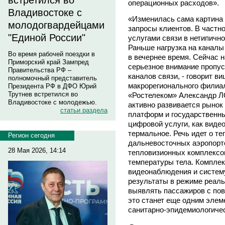
встретился во
операционных расходов».
Владивостоке с
«Изменилась сама картина 
молодогвардейцами
запросы клиентов. В частн
"Единой России"
услугами связи в нетипично
Раньше нагрузка на каналы
Во время рабочей поездки в
в вечернее время. Сейчас 
Приморский край Зампред
серьезное внимание пропу
Правительства РФ –
каналов связи, - говорит ви
полномочный представитель
макрорегионального филиа
Президента РФ в ДФО Юрий
Трутнев встретился во
«Ростелеком» Александр Л
Владивостоке с молодежью.
активно развивается рынок
статьи раздела
платформ и государственны
цифровой услуги, как виде
термальное. Речь идет о те
Регион сегодня
дальневосточных аэропорт
28 Мая 2026, 14:14
тепловизионных комплексов
температуры тела. Комплек
видеонаблюдения и систему
результаты в режиме реаль
выявлять пассажиров с по
это станет еще одним эле
санитарно-эпидемиологичес