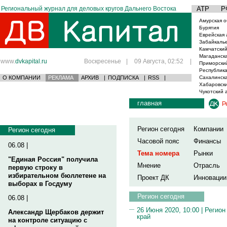
Региональный журнал для деловых кругов Дальнего Востока
АТР
Р
Амурская о
Бурятия
Еврейская 
Забайкаль
Камчатский
Магаданска
www.
dvkapital.ru
Воскресенье
|
09 Августа, 02:52
|
Приморски
Республика
О КОМПАНИИ
РЕКЛАМА
АРХИВ
|
ПОДПИСКА
|
RSS
|
Сахалинска
Хабаровски
Чукотский 
главная
Р
Регион сегодня
Компании
Регион сегодня
Часовой пояс
Финансы
06.08 |
Тема номера
Рынки
"Единая Россия" получила
Мнение
Отрасль
первую строку в
избирательном бюллетене на
Проект ДК
Инновации
выборах в Госдуму
Регион сегодня
06.08 |
26 Июня 2020, 10:00 |
Регион
Александр Щербаков держит
край
на контроле ситуацию с