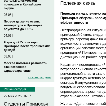
офтальмологической
Полезная связь
помощью в Ханкайском
округе
Переход на удаленную р
05.08 |
Приморья сберечь весом
Первое дыхание осени:
эффективности
температура в Приморье
опустится до +8 °C
Экстраординарная ситуация
приморский бизнес внедрят
04.08 |
примеру, переход даже на 
Жара до +35: что ждет
возможность сэкономить ден
Приморье после тропических
организации рабочих мест д
дождей
предприятий Приморья план
03.08 |
дистанционной работе поря
Москва помогает развивать
Карантин и последовавший 
отечественное
потребовали нового качест
здравоохранение
региональной власти стало
статьи раздела
инфраструктуру активно ра
сектора. Вынужденная и у
пандемии скорректировала 
Регион сегодня
спровоцировала рост нагруз
отрасль оказалась готова 
29 Мая 2026, 16:37
Студенты Приморья
Журнал «Дальневосточный 