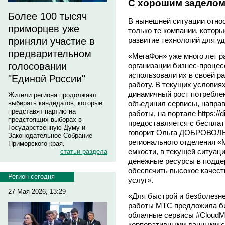
C хорошим задело
Более 100 тысяч
В нынешней ситуации отно
приморцев уже
только те компании, котор
приняли участие в
развитие технологий для у
предварительном
«МегаФон» уже много лет 
голосовании
организации бизнес-процес
использовали их в своей р
"Единой России"
работу. В текущих условия
динамичный рост потребле
Жители региона продолжают
выбирать кандидатов, которые
объединил сервисы, напра
представят партию на
работы, на портале https://
предстоящих выборах в
предоставляется с бесплат
Государственную Думу и
говорит Ольга ДОБРОВОЛЬ
Законодательное Собрание
регионального отделения «М
Приморского края.
емкости, в текущей ситуац
статьи раздела
денежные ресурсы в поддер
обеспечить высокое качест
Регион сегодня
услуг».
27 Мая 2026, 13:29
«Для быстрой и безболезн
работы МТС предложила б
облачные сервисы #CloudM
корпоративными данными с