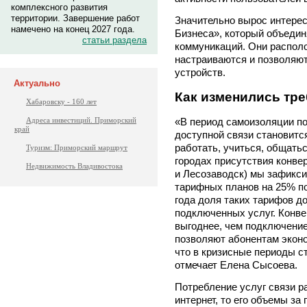
комплексного развития
территории. Завершение работ
Значительно вырос интерес
намечено на конец 2027 года.
Бизнеса», который объедин
статьи раздела
коммуникаций. Они распол
настраиваются и позволяю
устройств.
Актуально
Как изменились тр
Хабаровску - 160 лет
«В период самоизоляции по
Адреса инвестиций. Приморский
край
доступной связи становитс
работать, учиться, общатьс
Туризм: Приморский маршрут
городах присутствия конве
Недвижимость Владивостока
и Лесозаводск) мы зафикси
тарифных планов на 25% по
года доля таких тарифов д
подключенных услуг. Конв
выгоднее, чем подключение
позволяют абонентам эконо
что в кризисные периоды с
отмечает Елена Сысоева.
Потребление услуг связи р
интернет, то его объемы за