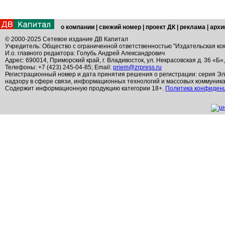
о компании
|
свежий номер
|
проект ДК
|
реклама
|
архи
© 2000-2025 Сетевое издание ДВ Капитал
Учредитель: Общество с ограниченной ответственностью "Издательская ко
И.о. главного редактора: Голубь Андрей Александрович
Адрес: 690014, Приморский край, г. Владивосток, ул. Некрасовская д. 36 «Б»
Телефоны: +7 (423) 245-04-85; Email:
priem@zrpress.ru
Регистрационный номер и дата принятия решения о регистрации: серия Эл
надзору в сфере связи, информационных технологий и массовых коммуник
Содержит информационную продукцию категории 18+.
Политика конфиден