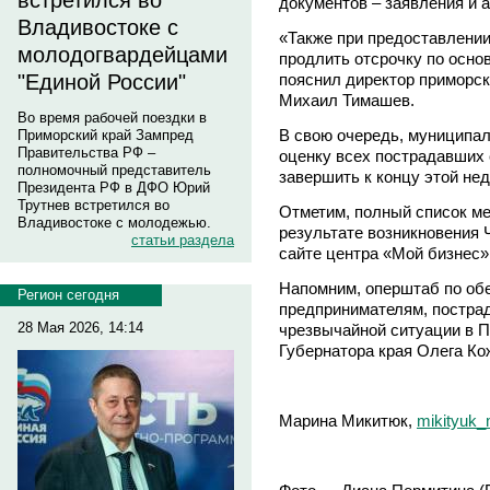
встретился во
документов – заявления и а
Владивостоке с
«Также при предоставлении
молодогвардейцами
продлить отсрочку по основ
пояснил директор приморс
"Единой России"
Михаил Тимашев.
Во время рабочей поездки в
В свою очередь, муниципа
Приморский край Зампред
Правительства РФ –
оценку всех пострадавших
полномочный представитель
завершить к концу этой нед
Президента РФ в ДФО Юрий
Трутнев встретился во
Отметим, полный список ме
Владивостоке с молодежью.
результате возникновения 
статьи раздела
сайте центра «Мой бизнес»
Напомним, оперштаб по об
Регион сегодня
предпринимателям, постра
28 Мая 2026, 14:14
чрезвычайной ситуации в П
Губернатора края Олега Ко
Марина Микитюк,
mikityuk