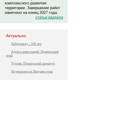
комплексного развития
территории. Завершение работ
намечено на конец 2027 года.
статьи раздела
Актуально
Хабаровску - 160 лет
Адреса инвестиций. Приморский
край
Туризм: Приморский маршрут
Недвижимость Владивостока