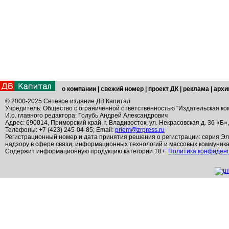
о компании
|
свежий номер
|
проект ДК
|
реклама
|
архи
© 2000-2025 Сетевое издание ДВ Капитал
Учредитель: Общество с ограниченной ответственностью "Издательская ко
И.о. главного редактора: Голубь Андрей Александрович
Адрес: 690014, Приморский край, г. Владивосток, ул. Некрасовская д. 36 «Б»
Телефоны: +7 (423) 245-04-85; Email:
priem@zrpress.ru
Регистрационный номер и дата принятия решения о регистрации: серия Эл
надзору в сфере связи, информационных технологий и массовых коммуник
Содержит информационную продукцию категории 18+.
Политика конфиден