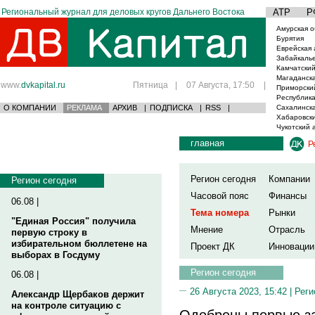
Региональный журнал для деловых кругов Дальнего Востока
АТР
Р
Амурская о
Бурятия
Еврейская 
Забайкаль
Камчатский
Магаданска
www.
dvkapital.ru
Пятница
|
07 Августа, 17:50
|
Приморски
Республика
О КОМПАНИИ
РЕКЛАМА
АРХИВ
|
ПОДПИСКА
|
RSS
|
Сахалинска
Хабаровски
Чукотский 
главная
Р
Регион сегодня
Компании
Регион сегодня
Часовой пояс
Финансы
06.08 |
Тема номера
Рынки
"Единая Россия" получила
Мнение
Отрасль
первую строку в
избирательном бюллетене на
Проект ДК
Инновации
выборах в Госдуму
Регион сегодня
06.08 |
26 Августа 2023, 15:42 |
Реги
Александр Щербаков держит
на контроле ситуацию с
Одобрены первые за