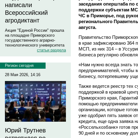
заседания оперштаба по 
написали
поддержки субъектам МС
Всероссийский
ЧС в Приморье, под руко
агродиктант
регионального Правительс
августа.
Акция "Единой России" прошла
на площадке Приморского
Правительство Приморског
государственного аграрно-
в крае зафиксировано 364 
технологического университета
МСП, из них 314 – в Уссур
статьи раздела
бизнеса регулярно обновля
«Нам нужно всегда знать 
Регион сегодня
предпринимателей, чтобы 
28 Мая 2026, 14:16
бизнесу, потерпевшему уще
Также ведется реестр тех 
поддержкой в краевой цент
Приморского края, Гаранти
помощью предприниматели 
организации, которые гото
уже одобрил пять заявок о
кредита, еще одна заявка н
«Россельхозбанк» готов пр
Юрий Трутнев
90 дней и по основному дол