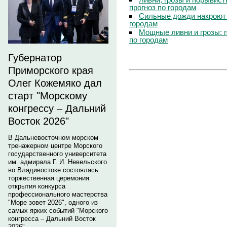
прогноз по городам
Сильные дожди накроют 
городам
Мощные ливни и грозы: 
по городам
Губернатор
Приморского края
Олег Кожемяко дал
старт "Морскому
конгрессу – Дальний
Восток 2026"
В Дальневосточном морском
тренажерном центре Морского
государственного университета
им. адмирала Г. И. Невельского
во Владивостоке состоялась
торжественная церемония
открытия конкурса
профессионального мастерства
"Море зовет 2026", одного из
самых ярких событий "Морского
конгресса – Дальний Восток
2026".