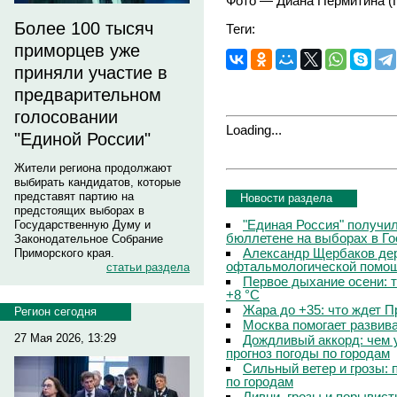
Фото — Диана Пермитина (
Более 100 тысяч
Теги:
приморцев уже
приняли участие в
предварительном
голосовании
Loading...
"Единой России"
Жители региона продолжают
выбирать кандидатов, которые
представят партию на
Новости раздела
предстоящих выборах в
"Единая Россия" получи
Государственную Думу и
бюллетене на выборах в Г
Законодательное Собрание
Александр Щербаков дер
Приморского края.
офтальмологической помощ
статьи раздела
Первое дыхание осени: 
+8 °C
Жара до +35: что ждет 
Регион сегодня
Москва помогает развив
27 Мая 2026, 13:29
Дождливый аккорд: чем 
прогноз погоды по городам
Сильный ветер и грозы: 
по городам
Ливни, грозы и порывист