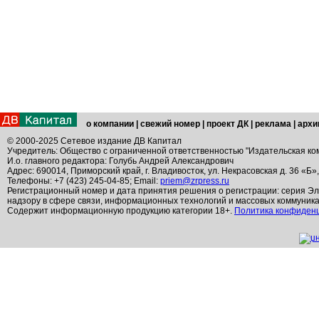
о компании
|
свежий номер
|
проект ДК
|
реклама
|
архи
© 2000-2025 Сетевое издание ДВ Капитал
Учредитель: Общество с ограниченной ответственностью "Издательская ко
И.о. главного редактора: Голубь Андрей Александрович
Адрес: 690014, Приморский край, г. Владивосток, ул. Некрасовская д. 36 «Б»
Телефоны: +7 (423) 245-04-85; Email:
priem@zrpress.ru
Регистрационный номер и дата принятия решения о регистрации: серия Эл
надзору в сфере связи, информационных технологий и массовых коммуник
Содержит информационную продукцию категории 18+.
Политика конфиден