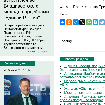
встретился во
Владивостоке с
Фото — Правительство При
молодогвардейцами
Теги:
"Единой России"
Во время рабочей поездки в
Приморский край Зампред
Правительства РФ –
полномочный представитель
Президента РФ в ДФО Юрий
Loading...
Трутнев встретился во
Владивостоке с молодежью.
статьи раздела
Новости раздела
Регион сегодня
"Единая Россия" получи
бюллетене на выборах в Г
28 Мая 2026, 14:14
Александр Щербаков дер
офтальмологической помощ
Первое дыхание осени: 
+8 °C
Жара до +35: что ждет 
Москва помогает развив
Дождливый аккорд: чем 
прогноз погоды по городам
Сильный ветер и грозы: 