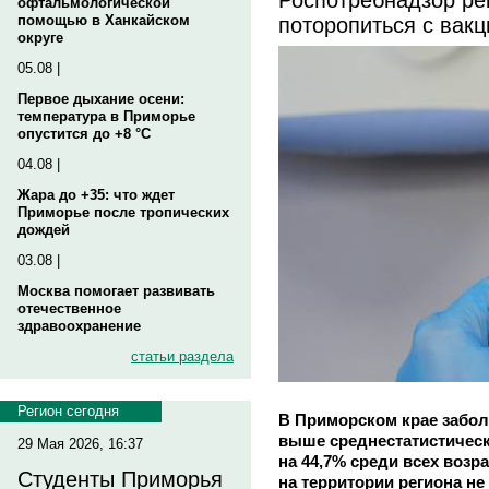
офтальмологической
поторопиться с вакц
помощью в Ханкайском
округе
05.08 |
Первое дыхание осени:
температура в Приморье
опустится до +8 °C
04.08 |
Жара до +35: что ждет
Приморье после тропических
дождей
03.08 |
Москва помогает развивать
отечественное
здравоохранение
статьи раздела
Регион сегодня
В Приморском крае забол
выше среднестатистическ
29 Мая 2026, 16:37
на 44,7% среди всех возр
Студенты Приморья
на территории региона н