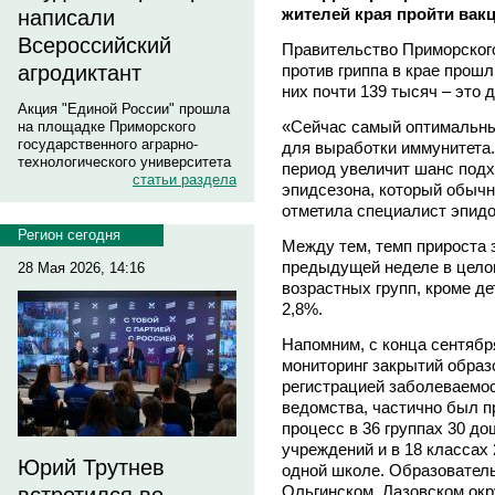
жителей края пройти вак
написали
Всероссийский
Правительство Приморског
против гриппа в крае прошл
агродиктант
них почти 139 тысяч – это д
Акция "Единой России" прошла
«Сейчас самый оптимальны
на площадке Приморского
государственного аграрно-
для выработки иммунитета.
технологического университета
период увеличит шанс подх
статьи раздела
эпидсезона, который обычн
отметила специалист эпид
Регион сегодня
Между тем, темп прироста
предыдущей неделе в целом
28 Мая 2026, 14:16
возрастных групп, кроме де
2,8%.
Напомним, с конца сентябр
мониторинг закрытий образ
регистрацией заболеваемо
ведомства, частично был 
процесс в 36 группах 30 д
учреждений и в 18 классах
Юрий Трутнев
одной школе. Образовател
Ольгинском, Лазовском окр