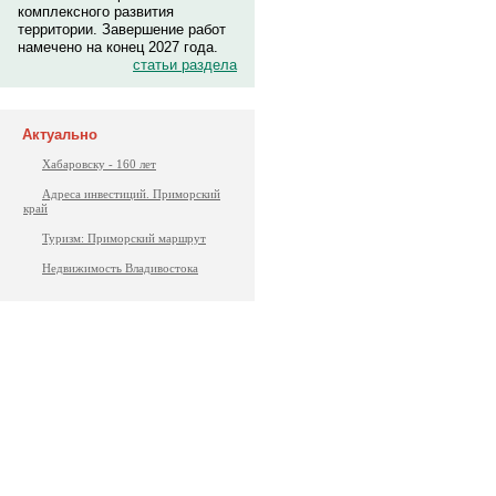
комплексного развития
территории. Завершение работ
намечено на конец 2027 года.
статьи раздела
Актуально
Хабаровску - 160 лет
Адреса инвестиций. Приморский
край
Туризм: Приморский маршрут
Недвижимость Владивостока