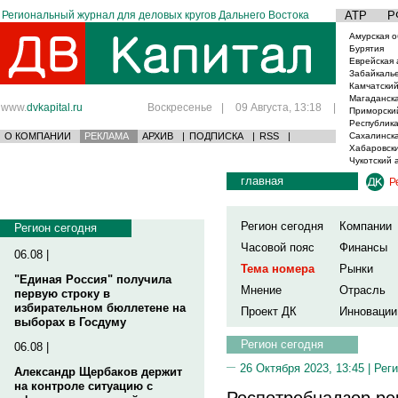
Региональный журнал для деловых кругов Дальнего Востока
АТР
Р
Амурская о
Бурятия
Еврейская 
Забайкаль
Камчатский
Магаданска
www.
dvkapital.ru
Воскресенье
|
09 Августа, 13:18
|
Приморски
Республика
О КОМПАНИИ
РЕКЛАМА
АРХИВ
|
ПОДПИСКА
|
RSS
|
Сахалинска
Хабаровски
Чукотский 
главная
Р
Регион сегодня
Компании
Регион сегодня
Часовой пояс
Финансы
06.08 |
Тема номера
Рынки
"Единая Россия" получила
Мнение
Отрасль
первую строку в
избирательном бюллетене на
Проект ДК
Инновации
выборах в Госдуму
Регион сегодня
06.08 |
26 Октября 2023, 13:45 |
Реги
Александр Щербаков держит
на контроле ситуацию с
Роспотребнадзор р