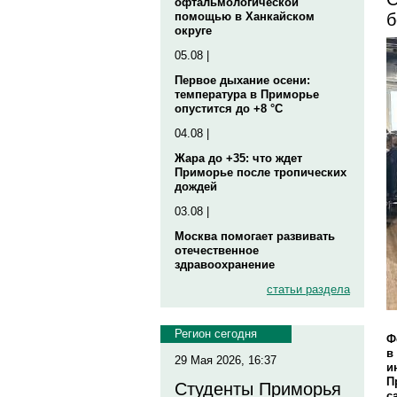
офтальмологической
б
помощью в Ханкайском
округе
05.08 |
Первое дыхание осени:
температура в Приморье
опустится до +8 °C
04.08 |
Жара до +35: что ждет
Приморье после тропических
дождей
03.08 |
Москва помогает развивать
отечественное
здравоохранение
статьи раздела
Регион сегодня
Ф
в
29 Мая 2026, 16:37
и
П
Студенты Приморья
с