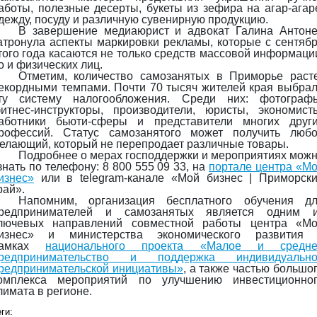
аботы, полезные десерты, букеты из зефира на агар-агар
дежду, посуду и различную сувенирную продукцию.
В завершение медиаюрист и адвокат Галина Антон
атронула аспекты маркировки рекламы, которые с сентяб
того года касаются не только средств массовой информаци
о и физических лиц.
Отметим, количество самозанятых в Приморье раст
екордными темпами. Почти 70 тысяч жителей края выбра
ту систему налогообложения. Среди них: фотограф
итнес-инструкторы, производители, юристы, экономист
аботники бьюти-сферы и представители многих друг
рофессий. Статус самозанятого может получить люб
елающий, который не перепродает различные товары.
Подробнее о мерах господдержки и мероприятиях мож
знать по телефону: 8 800 555 09 33, на
портале центра «М
изнес»
или в telegram-канале «Мой бизнес | Приморск
рай».
Напомним, организация бесплатного обучения д
редпринимателей и самозанятых является одним 
лючевых направлений совместной работы центра «М
изнес» и министерства экономического развития
рамках
национального проекта «Малое и средне
редпринимательство и поддержка индивидуально
редпринимательской инициативы»
, а также частью большо
омплекса мероприятий по улучшению инвестиционно
лимата в регионе.
ги: