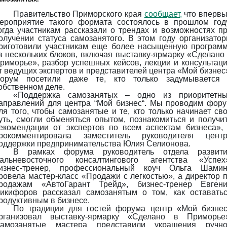
Правительство Приморского края
сообщает,
что вперв
ероприятие такого формата состоялось в прошлом год
огда участникам рассказали о трендах и возможностях п
олучении статуса самозанятого. В этом году организато
риготовили участникам еще более насыщенную програм
з нескольких блоков, включая выставку-ярмарку «Сделано
риморье», разбор успешных кейсов, лекции и консультац
т ведущих экспертов и представителей центра «Мой бизнес
орум посетили даже те, кто только задумывается
обственном деле.
«Поддержка самозанятых – одно из приоритетн
аправлений для центра “Мой бизнес“. Мы проводим фор
ля того, чтобы самозанятые и те, кто только начинает св
уть, смогли обменяться опытом, познакомиться и получи
екомендации от экспертов по всем аспектам бизнеса»,
рокомментировала заместитель руководителя цент
оддержки предпринимательства Юлия Селионова.
В рамках форума руководитель отдела развит
альневосточного консалтингового агентства «Успех
изнес-тренер, профессиональный коуч Ольга Шами
ровела мастер-класс «Продажи с легкостью», а директор 
родажам «АвтоГарант Трейд», бизнес-тренер Евген
икифоров рассказал самозанятым о том, как оставать
родуктивным в бизнесе.
По традиции для гостей форума центр «Мой бизне
рганизовал выставку-ярмарку «Сделано в Приморье
амозанятые мастера представили украшения ручн