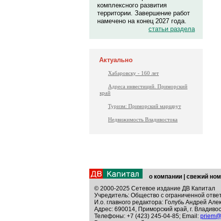
комплексного развития
территории. Завершение работ
намечено на конец 2027 года.
статьи раздела
Актуально
Хабаровску - 160 лет
Адреса инвестиций. Приморский
край
Туризм: Приморский маршрут
Недвижимость Владивостока
о компании
|
свежий ном
© 2000-2025 Сетевое издание ДВ Капитал
Учредитель: Общество с ограниченной отве
И.о. главного редактора: Голубь Андрей Але
Адрес: 690014, Приморский край, г. Владивос
Телефоны: +7 (423) 245-04-85; Email:
priem@