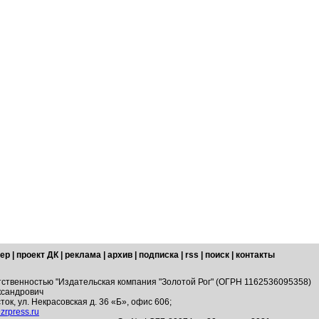
ер
|
проект ДК
|
реклама
|
архив
|
подписка
|
rss
|
поиск
|
контакты
тственностью "Издательская компания "Золотой Рог" (ОГРН 1162536095358)
ксандрович
ток, ул. Некрасовская д. 36 «Б», офис 606;
zrpress.ru