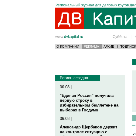
Региональный журнал для деловых кругов Дал
www.
dvkapital.ru
Суббота
|
О КОМПАНИИ
РЕКЛАМА
АРХИВ
|
ПОДПИСК
Регион сегодня
06.08 |
"Единая Россия" получила
первую строку в
избирательном бюллетене на
выборах в Госдуму
06.08 |
Александр Щербаков держит
на контроле ситуацию с
С