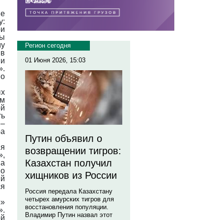
ые
у:
ри
ры
му
Регион сегодня
 в
ии
01 Июня 2026, 15:03
».
 о
ых
ум
ой
ть
 –
ра
Путин объявил о
ия
возвращении тигров:
»,
Казахстан получил
на
по
хищников из России
ий
ся
Россия передала Казахстану
четырех амурских тигров для
с»
восстановления популяции.
».
Владимир Путин назвал этот
ой