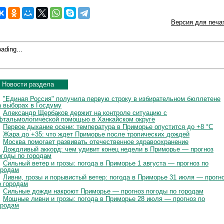
Версия для печа
ading...
Новости раздела
"Единая Россия" получила первую строку в избирательном бюллетене
а выборах в Госдуму
Александр Щербаков держит на контроле ситуацию с
фтальмологической помощью в Ханкайском округе
Первое дыхание осени: температура в Приморье опустится до +8 °C
Жара до +35: что ждет Приморье после тропических дождей
Москва помогает развивать отечественное здравоохранение
Дождливый аккорд: чем удивит конец недели в Приморье — прогноз
огоды по городам
Сильный ветер и грозы: погода в Приморье 1 августа — прогноз по
ородам
Ливни, грозы и порывистый ветер: погода в Приморье 31 июля — прогн
о городам
Сильные дожди накроют Приморье — прогноз погоды по городам
Мощные ливни и грозы: погода в Приморье 28 июля — прогноз по
ородам