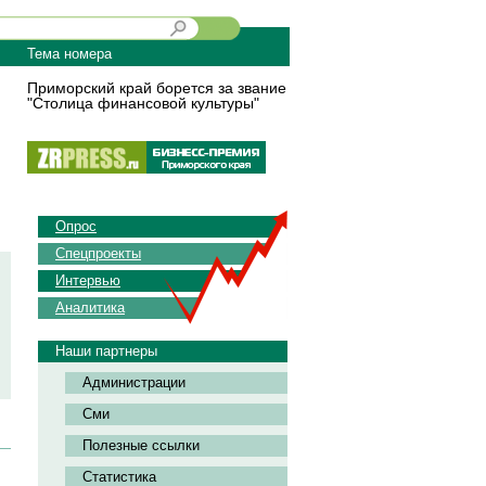
Тема номера
Приморский край борется за звание
"Столица финансовой культуры"
Опрос
Спецпроекты
Интервью
Аналитика
Наши партнеры
Администрации
Сми
Полезные ссылки
Статистика