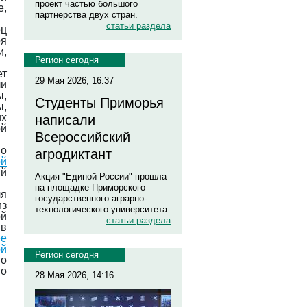
проект частью большого
е,
партнерства двух стран.
статьи раздела
ец
ря
и,
Регион сегодня
ет
29 Мая 2026, 16:37
ли
ы,
Студенты Приморья
ы,
их
написали
ой
Всероссийский
но
агродиктант
ой
ий
Акция "Единой России" прошла
на площадке Приморского
ля
государственного аграрно-
из
технологического университета
ой
статьи раздела
 в
е
й
Регион сегодня
го
го
28 Мая 2026, 14:16