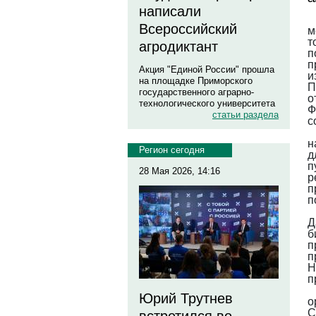
написали
Всероссийский
м
т
агродиктант
п
п
Акция "Единой России" прошла
и
на площадке Приморского
П
государственного аграрно-
о
технологического университета
Ф
статьи раздела
с
н
Регион сегодня
д
п
28 Мая 2026, 14:16
р
п
п
Д
б
п
п
Н
п
Юрий Трутнев
о
С