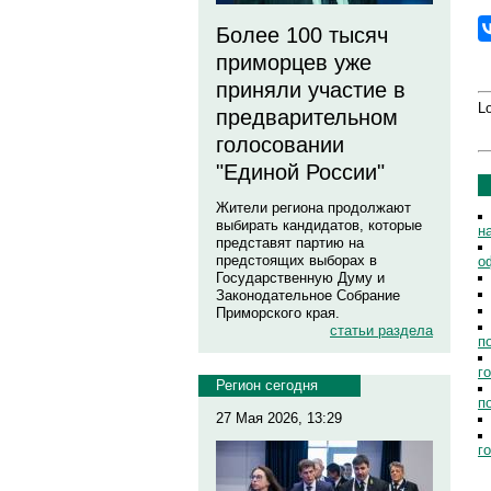
Более 100 тысяч
приморцев уже
приняли участие в
Lo
предварительном
голосовании
"Единой России"
Жители региона продолжают
выбирать кандидатов, которые
н
представят партию на
предстоящих выборах в
о
Государственную Думу и
Законодательное Собрание
Приморского края.
статьи раздела
п
г
Регион сегодня
п
27 Мая 2026, 13:29
г