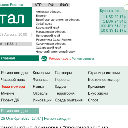
ьнего Востока
АТР
РФ
ДФО
Курсы валют
Амурская область
Бурятия
1 USD
82.17 р.
Еврейская автономная область
1 EUR
94.84 р.
Забайкалье
100 JPY
51.82 р.
Камчатский край
10 CNY
12.17 р.
Магаданская область
08 Августа, 10:00
|
Приморский край
Республика Саха (Якутия)
А
|
RSS
|
Сахалинская область
Хабаровский край
Чукотский автономный округ
главная
Рекомендует:
Регион сегодня
Регион сегодня
Компании
Партнеры
Страницы истории
Часовой пояс
Финансы
Персона
Восточное кольцо
Тема номера
Рынки
Кадры
Криминал
Мнение
Отрасль
Территория
Вкус жизни
Проект ДК
Инновации
Среда обитания
Спорт
Регион сегодня
26 Октября 2023, 17:47 |
Регион сегодня
амозанятые приморцы "прокачались" на