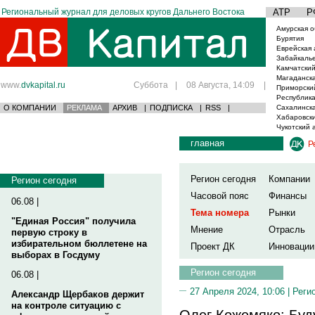
Региональный журнал для деловых кругов Дальнего Востока
АТР
Р
Амурская о
Бурятия
Еврейская 
Забайкаль
Камчатский
Магаданска
www.
dvkapital.ru
Суббота
|
08 Августа, 14:09
|
Приморски
Республика
О КОМПАНИИ
РЕКЛАМА
АРХИВ
|
ПОДПИСКА
|
RSS
|
Сахалинска
Хабаровски
Чукотский 
главная
Р
Регион сегодня
Компании
Регион сегодня
Часовой пояс
Финансы
06.08 |
Тема номера
Рынки
"Единая Россия" получила
Мнение
Отрасль
первую строку в
избирательном бюллетене на
Проект ДК
Инновации
выборах в Госдуму
Регион сегодня
06.08 |
27 Апреля 2024, 10:06 |
Реги
Александр Щербаков держит
на контроле ситуацию с
Олег Кожемяко: Буд