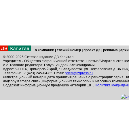
о компании
|
свежий номер
|
проект ДК
|
реклама
|
архи
© 2000-2025 Сетевое издание ДВ Капитал
Учредитель: Общество с ограниченной ответственностью "Издательская ко
И.о. главного редактора: Голубь Андрей Александрович
Адрес: 690014, Приморский край, г. Владивосток, ул. Некрасовская д. 36 «Б»
Телефоны: +7 (423) 245-04-85; Email:
priem@zrpress.ru
Регистрационный номер и дата принятия решения о регистрации: серия Эл
надзору в сфере связи, информационных технологий и массовых коммуник
Содержит информационную продукцию категории 18+.
Политика конфиден