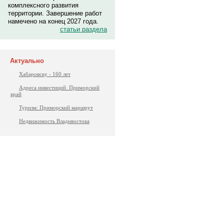
комплексного развития
территории. Завершение работ
намечено на конец 2027 года.
статьи раздела
Актуально
Хабаровску - 160 лет
Адреса инвестиций. Приморский
край
Туризм: Приморский маршрут
Недвижимость Владивостока