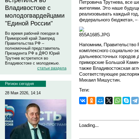
встретился во
Петровича Трутнева, все ш
Владивостоке с
жителями. Это наше будущ
реализовывать каждый год, 
молодогвардейцами
федерального бюджета», – 
"Единой России"
Во время рабочей поездки в
Приморский край Зампред
Правительства РФ –
Напомним, Правительство 
полномочный представитель
комплексного социально-эк
Президента РФ в ДФО Юрий
дальневосточных городов д
Трутнев встретился во
приморские Большой Камень
Владивостоке с молодежью.
также Владивостокская агл
статьи раздела
Соответствующее распоряж
Михаил Мишустин.
Регион сегодня
Теги:
28 Мая 2026, 14:14
Loading...