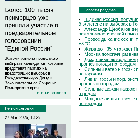
Более 100 тысяч
Новости раздела
приморцев уже
"Единая Россия" получи
бюллетене на выборах в Г
приняли участие в
Александр Щербаков дер
предварительном
офтальмологической помощ
Первое дыхание осени: 
голосовании
+8 °C
"Единой России"
Жара до +35: что ждет 
Москва помогает развив
Жители региона продолжают
Дождливый аккорд: чем 
выбирать кандидатов, которые
прогноз погоды по городам
представят партию на
Сильный ветер и грозы: 
предстоящих выборах в
по городам
Государственную Думу и
Ливни, грозы и порывист
Законодательное Собрание
прогноз по городам
Приморского края.
Сильные дожди накроют 
статьи раздела
городам
Мощные ливни и грозы: 
по городам
Регион сегодня
27 Мая 2026, 13:29