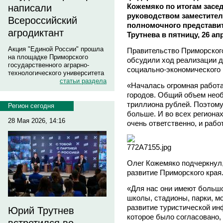
Кожемяко по итогам засе
написали
руководством заместител
Всероссийский
полномочного представи
агродиктант
Трутнева в пятницу, 26 ап
Акция "Единой России" прошла
Правительство Приморског
на площадке Приморского
обсудили ход реализации 
государственного аграрно-
социально-экономического 
технологического университета
статьи раздела
«Началась огромная работ
городов. Общий объем нео
триллиона рублей. Поэтому э
Регион сегодня
больше. И во всех регионах
28 Мая 2026, 14:16
очень ответственно, и рабо
Олег Кожемяко подчеркнул,
развитие Приморского края
«Для нас они имеют большо
школы, стадионы, парки, м
развитие туристической ин
Юрий Трутнев
которое было согласовано,