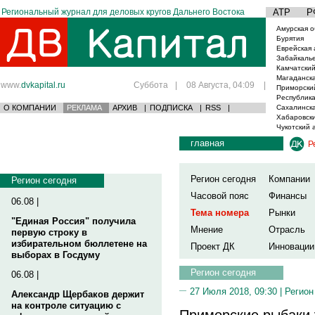
Региональный журнал для деловых кругов Дальнего Востока
АТР
Р
Амурская о
Бурятия
Еврейская 
Забайкаль
Камчатский
Магаданска
www.
dvkapital.ru
Суббота
|
08 Августа, 04:09
|
Приморски
Республика
О КОМПАНИИ
РЕКЛАМА
АРХИВ
|
ПОДПИСКА
|
RSS
|
Сахалинска
Хабаровски
Чукотский 
главная
Р
Регион сегодня
Компании
Регион сегодня
Часовой пояс
Финансы
06.08 |
Тема номера
Рынки
"Единая Россия" получила
Мнение
Отрасль
первую строку в
избирательном бюллетене на
Проект ДК
Инновации
выборах в Госдуму
Регион сегодня
06.08 |
27 Июля 2018, 09:30 |
Регион
Александр Щербаков держит
на контроле ситуацию с
Приморские рыбаки 