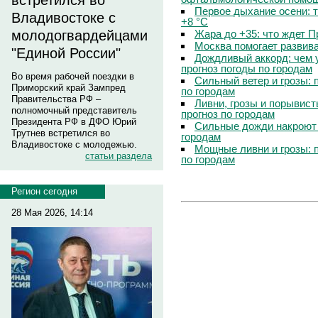
встретился во
Первое дыхание осени: 
Владивостоке с
+8 °C
Жара до +35: что ждет 
молодогвардейцами
Москва помогает развив
"Единой России"
Дождливый аккорд: чем 
прогноз погоды по городам
Во время рабочей поездки в
Сильный ветер и грозы: 
Приморский край Зампред
по городам
Правительства РФ –
Ливни, грозы и порывист
полномочный представитель
прогноз по городам
Президента РФ в ДФО Юрий
Сильные дожди накроют 
Трутнев встретился во
городам
Владивостоке с молодежью.
Мощные ливни и грозы: 
статьи раздела
по городам
Регион сегодня
28 Мая 2026, 14:14