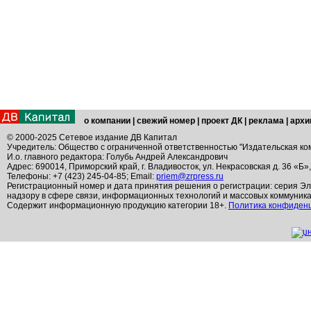
о компании
|
свежий номер
|
проект ДК
|
реклама
|
архи
© 2000-2025 Сетевое издание ДВ Капитал
Учредитель: Общество с ограниченной ответственностью "Издательская ко
И.о. главного редактора: Голубь Андрей Александрович
Адрес: 690014, Приморский край, г. Владивосток, ул. Некрасовская д. 36 «Б»
Телефоны: +7 (423) 245-04-85; Email:
priem@zrpress.ru
Регистрационный номер и дата принятия решения о регистрации: серия Эл
надзору в сфере связи, информационных технологий и массовых коммуник
Содержит информационную продукцию категории 18+.
Политика конфиден