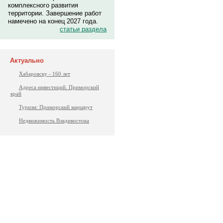
комплексного развития
территории. Завершение работ
намечено на конец 2027 года.
статьи раздела
Актуально
Хабаровску - 160 лет
Адреса инвестиций. Приморский
край
Туризм: Приморский маршрут
Недвижимость Владивостока