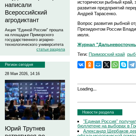
исторически рыбный край, 
написали
развития предприятий пере
Всероссийский
Андрей Тарасенко.
агродиктант
Вопрос развития рыбной от
Президентом России Влади
Акция "Единой России" прошла
июля.
на площадке Приморского
государственного аграрно-
Журнал "Дальневосточны
технологического университета
статьи раздела
Теги:
Приморский край
рыб
Регион сегодня
28 Мая 2026, 14:16
Loading...
Новости раздела
"Единая Россия" получи
бюллетене на выборах в Г
Юрий Трутнев
Александр Щербаков дер
офтальмологической помощ