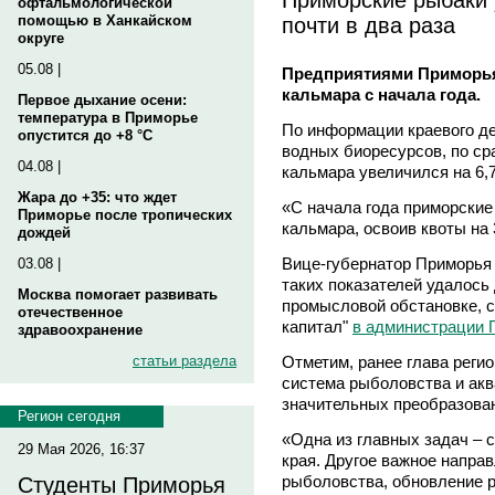
офтальмологической
почти в два раза
помощью в Ханкайском
округе
05.08 |
Предприятиями Приморья
кальмара с начала года.
Первое дыхание осени:
температура в Приморье
По информации краевого де
опустится до +8 °C
водных биоресурсов, по с
04.08 |
кальмара увеличился на 6,7
Жара до +35: что ждет
«С начала года приморские
Приморье после тропических
кальмара, освоив квоты на
дождей
Вице-губернатор Приморья 
03.08 |
таких показателей удалось
Москва помогает развивать
промысловой обстановке, 
отечественное
капитал"
в администрации 
здравоохранение
Отметим, ранее глава реги
статьи раздела
система рыболовства и ак
значительных преобразова
Регион сегодня
«Одна из главных задач – 
29 Мая 2026, 16:37
края. Другое важное напра
рыболовства, обновление 
Студенты Приморья