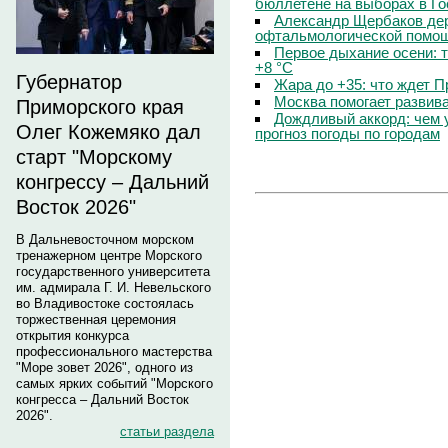
бюллетене на выборах в Г
Александр Щербаков дер
офтальмологической помощ
Первое дыхание осени: 
+8 °C
Губернатор
Жара до +35: что ждет 
Москва помогает развив
Приморского края
Дождливый аккорд: чем 
Олег Кожемяко дал
прогноз погоды по городам
старт "Морскому
конгрессу – Дальний
Восток 2026"
В Дальневосточном морском
тренажерном центре Морского
государственного университета
им. адмирала Г. И. Невельского
во Владивостоке состоялась
торжественная церемония
открытия конкурса
профессионального мастерства
"Море зовет 2026", одного из
самых ярких событий "Морского
конгресса – Дальний Восток
2026".
статьи раздела