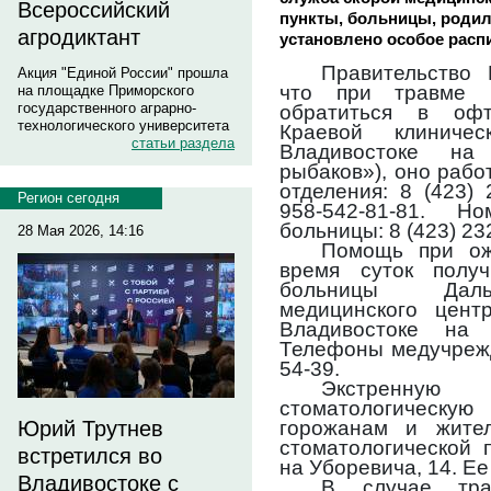
Всероссийский
пункты, больницы, роди
агродиктант
установлено особое расп
Правительство
Акция "Единой России" прошла
что при травме г
на площадке Приморского
государственного аграрно-
обратиться в офт
технологического университета
Краевой клини
статьи раздела
Владивостоке на
рыбаков»), оно рабо
отделения: 8 (423) 
Регион сегодня
958-542-81-81. Н
больницы: 8 (423) 23
28 Мая 2026, 14:16
Помощь при ож
время суток полу
больницы Дальн
медицинского цент
Владивостоке на 
Телефоны медучрежде
54-39.
Экстренн
стоматологическую
горожанам и жите
Юрий Трутнев
стоматологической 
встретился во
на Уборевича, 14. Ее
Владивостоке с
В случае тра