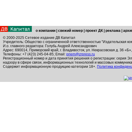
о компании
|
свежий номер
|
проект ДК
|
реклама
|
архи
© 2000-2025 Сетевое издание ДВ Капитал
Учредитель: Общество с ограниченной ответственностью "Издательская ко
И.о. главного редактора: Голубь Андрей Александрович
Адрес: 690014, Приморский край, г. Владивосток, ул. Некрасовская д. 36 «Б»
Телефоны: +7 (423) 245-04-85; Email:
priem@zrpress.ru
Регистрационный номер и дата принятия решения о регистрации: серия Эл
надзору в сфере связи, информационных технологий и массовых коммуник
Содержит информационную продукцию категории 18+.
Политика конфиден