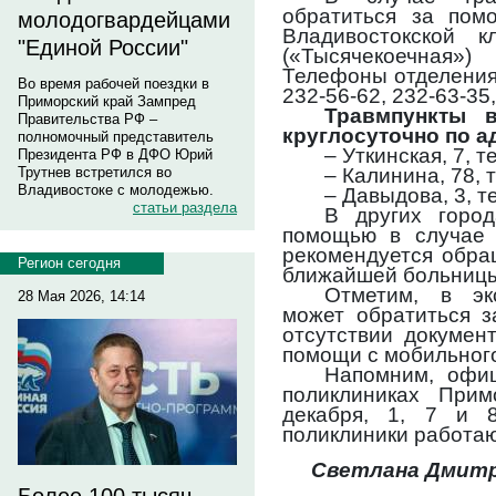
обратиться за пом
молодогвардейцами
Владивостокской 
"Единой России"
(«Тысячекоечная»
Телефоны отделения: 
Во время рабочей поездки в
232-56-62, 232-63-35,
Приморский край Зампред
Травмпункты 
Правительства РФ –
круглосуточно по а
полномочный представитель
– Уткинская, 7, т
Президента РФ в ДФО Юрий
– Калинина, 78, 
Трутнев встретился во
Владивостоке с молодежью.
– Давыдова, 3, т
статьи раздела
В других горо
помощью в случае 
рекомендуется обра
Регион сегодня
ближайшей больниц
Отметим, в эк
28 Мая 2026, 14:14
может обратиться 
отсутствии докумен
помощи с мобильного
Напомним, офи
поликлиниках Прим
декабря, 1, 7 и 
поликлиники работаю
Светлана Дмитр