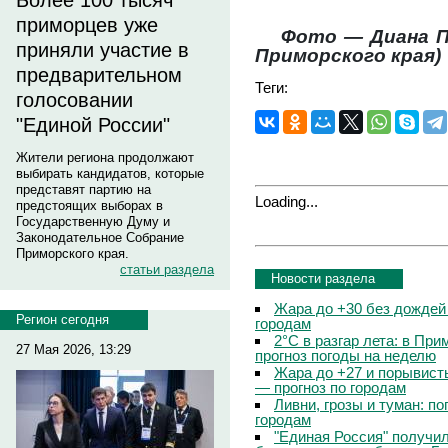
Более 100 тысяч
приморцев уже
Фото — Диана 
приняли участие в
Приморского края)
предварительном
Теги:
голосовании
"Единой России"
Жители региона продолжают
выбирать кандидатов, которые
представят партию на
Loading...
предстоящих выборах в
Государственную Думу и
Законодательное Собрание
Приморского края.
статьи раздела
Новости раздела
Жара до +30 без дождей
Регион сегодня
городам
2°C в разгар лета: в Пр
27 Мая 2026, 13:29
прогноз погоды на неделю
Жара до +27 и порывисты
— прогноз по городам
Ливни, грозы и туман: по
городам
"Единая Россия" получи