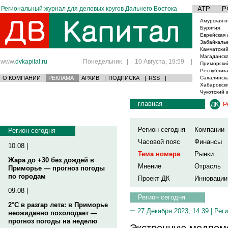
Региональный журнал для деловых кругов Дальнего Востока
АТР
Р
Амурская о
Бурятия
Еврейская 
Забайкаль
Камчатский
Магаданска
www.
dvkapital.ru
Понедельник
|
10 Августа, 19:59
|
Приморски
Республика
О КОМПАНИИ
РЕКЛАМА
АРХИВ
|
ПОДПИСКА
|
RSS
|
Сахалинска
Хабаровски
Чукотский 
главная
Р
Регион сегодня
Компании
Регион сегодня
Часовой пояс
Финансы
10.08 |
Тема номера
Рынки
Жара до +30 без дождей в
Мнение
Отрасль
Приморье — прогноз погоды
по городам
Проект ДК
Инновации
09.08 |
Регион сегодня
2°C в разгар лета: в Приморье
27 Декабря 2023, 14:39 |
Реги
неожиданно похолодает —
прогноз погоды на неделю
Экстренную медпом